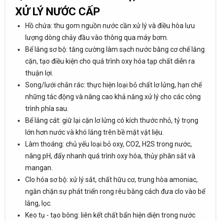
XỬ LÝ NƯỚC CẤP
Hồ chứa: thu gom nguồn nước cần xử lý và điều hòa lưu
lượng dòng chảy đầu vào thông qua máy bơm.
Bể lắng sơ bộ: tăng cường làm sạch nước bằng cơ chế lắng
cặn, tạo điều kiện cho quá trình oxy hóa tạp chất diễn ra
thuận lợi.
Song/lưới chắn rác: thực hiện loại bỏ chất lơ lửng, hạn chế
những tác động và nâng cao khả năng xử lý cho các công
trình phía sau.
Bể lắng cát: giữ lại cặn lơ lửng có kích thước nhỏ, tỷ trọng
lớn hơn nước và khó lắng trên bề mặt vật liệu.
Làm thoáng: chủ yếu loại bỏ oxy, CO2, H2S trong nước,
nâng pH, đẩy nhanh quá trình oxy hóa, thủy phân sắt và
mangan.
Clo hóa sơ bộ: xử lý sắt, chất hữu cơ, trung hòa amoniac,
ngăn chặn sự phát triển rong rêu bằng cách đưa clo vào bể
lắng, lọc.
Keo tụ - tạo bông: liên kết chất bẩn hiện diện trong nước