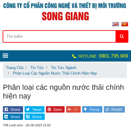
0901.795.909
HOTLINE:
Trang Chủ
Tin Tức
Tin Tức Ngành
Phân Loại Các Nguồn Nước Thải Chính Hiện Nay
Phân loại các nguồn nước thải chính
hiện nay
Share
Tweet
Save
+1
Fancy
Reddit
Share
Share
748 Lượt xem -
26-06-2023 11:02