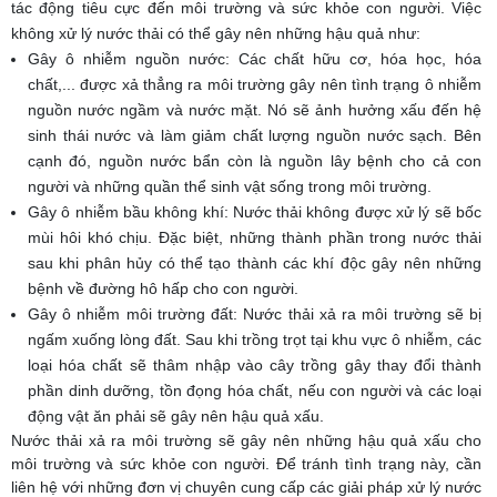
tác động tiêu cực đến môi trường và sức khỏe con người. Việc
không xử lý nước thải có thể gây nên những hậu quả như:
Gây ô nhiễm nguồn nước: Các chất hữu cơ, hóa học, hóa
chất,... được xả thẳng ra môi trường gây nên tình trạng ô nhiễm
nguồn nước ngầm và nước mặt. Nó sẽ ảnh hưởng xấu đến hệ
sinh thái nước và làm giảm chất lượng nguồn nước sạch. Bên
cạnh đó, nguồn nước bẩn còn là nguồn lây bệnh cho cả con
người và những quần thể sinh vật sống trong môi trường.
Gây ô nhiễm bầu không khí: Nước thải không được xử lý sẽ bốc
mùi hôi khó chịu. Đặc biệt, những thành phần trong nước thải
sau khi phân hủy có thể tạo thành các khí độc gây nên những
bệnh về đường hô hấp cho con người.
Gây ô nhiễm môi trường đất: Nước thải xả ra môi trường sẽ bị
ngấm xuống lòng đất. Sau khi trồng trọt tại khu vực ô nhiễm, các
loại hóa chất sẽ thâm nhập vào cây trồng gây thay đổi thành
phần dinh dưỡng, tồn đọng hóa chất, nếu con người và các loại
động vật ăn phải sẽ gây nên hậu quả xấu.
Nước thải xả ra môi trường sẽ gây nên những hậu quả xấu cho
môi trường và sức khỏe con người. Để tránh tình trạng này, cần
liên hệ với những đơn vị chuyên cung cấp các giải pháp xử lý nước