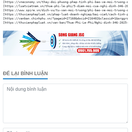
[https://vneconomy.vn/thay-doi-phuong-phap-tinh-phi-bao-ve-moi-truong-doi
[https://luatvietnam.vn/thue-phi-le-phi/5-diem-moi-cua-nghi-dinh-346-2025
[https://www.spire.vn/dich-vu/tu-van-moi-truong/phi-bao-ve-moi-truong-doi
[https://thuvienphapluat.vn/phap-luat-doanh-nghiep/bai-viet/cach-tinh-phi
[https://vanban.chinhphu.vn/?pageid=27160&docid=216402&classid=1&orggroup
[https://thuvienphapluat.vn/van-ban/Thue-Phi-Le-Phi/Nghi-dinh-346-2025-ND
ĐỂ LẠI BÌNH LUẬN