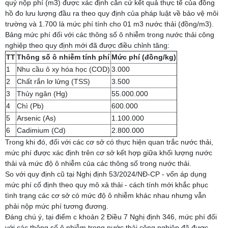
quý nộp phí (m3) được xác định căn cứ kết quả thực tế của đồng
hồ đo lưu lượng đầu ra theo quy định của pháp luật về bảo vệ môi
trường và 1.700 là mức phí tính cho 01 m3 nước thải (đồng/m3).
Bảng mức phí đối với các thông số ô nhiễm trong nước thải công
nghiệp theo quy định mới đã được điều chỉnh tăng:
TT
Thông số ô nhiễm tính phí
Mức phí (đồng/kg)
1
Nhu cầu ô xy hóa học (COD)
3.000
2
Chất rắn lơ lửng (TSS)
3.500
3
Thủy ngân (Hg)
55.000.000
4
Chì (Pb)
600.000
5
Arsenic (As)
1.100.000
6
Cadimium (Cd)
2.800.000
Trong khi đó, đối với các cơ sở có thực hiện quan trắc nước thải,
mức phí được xác định trên cơ sở kết hợp giữa khối lượng nước
thải và mức độ ô nhiễm của các thông số trong nước thải.
So với quy định cũ tại Nghị định 53/2024/NĐ-CP - vốn áp dụng
mức phí cố định theo quy mô xả thải - cách tính mới khắc phục
tình trạng các cơ sở có mức độ ô nhiễm khác nhau nhưng vẫn
phải nộp mức phí tương đương.
Đáng chú ý, tại điểm c khoản 2 Điều 7 Nghị định 346, mức phí đối
với các thông số ô nhiễm trong nước thải công nghiệp đã được