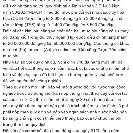
điều chỉnh tăng so với quy định tại điểm b khoản 2 Điều 6 Nghị
định 53/2024/NĐ-CP. Theo đó, mức phí đối với nhu cầu ô xy hóa
học (COD) được nâng từ 2.000 đồng/kg lên 3.000 đồng/kg; chất
rắn lơ lửng (TSS) tăng từ 2.400 đồng/kg lên 3.500 đồng/kg.
Đối với các kim loại nặng và chất độc hại, mức phí cũng có sự thay
đổi đáng kể. Trong đó, thủy ngân (Hg) được điều chỉnh tăng mạnh
từ 20.000.000 đồng/kg lên 55.000.000 đồng/kg. Các thông số khác
như chì (Pb), arsenic (As) và cadimium (Cd) cũng được điều chỉnh
mức phí.
Như vậy, so với quy định cũ, Nghị định 346 đã nâng mức phí đối
với hầu hết các thông số ô nhiễm, đặc biệt là các chất ô nhiễm phổ
biến và độc hại, qua đó thể hiện xu hướng quản lý chặt chẽ hơn
đối với nguồn thải công nghiệp.
Theo quy định mới, phí bảo vệ môi trường đối với nước thải công
nghiệp được áp dụng thời hạn nộp thống nhất theo quý đối với tất
cả các cơ sở. Cụ thể, chậm nhất là ngày 20 của tháng đầu tiên
của quý tiếp theo, người nộp phí có trách nhiệm tự xác định số phí
phải nộp theo quy định và nộp vào ngân sách nhà nước hoặc nộp
bổ sung phần phí còn thiếu theo thông báo của tổ chức thu phí
trong thời hạn quy định.
Đối với các cơ sở bắt đầu hoạt động sau ngày 31/3 hằng năm,