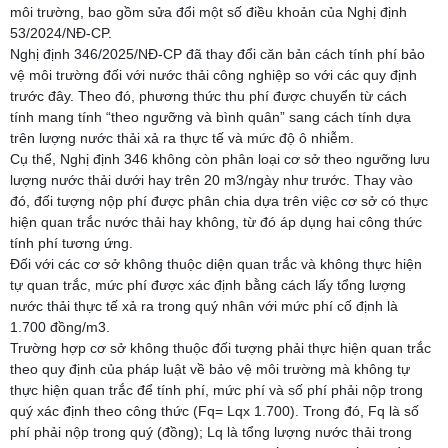
môi trường, bao gồm sửa đổi một số điều khoản của Nghị định
53/2024/NĐ-CP.
Nghị định 346/2025/NĐ-CP đã thay đổi căn bản cách tính phí bảo
vệ môi trường đối với nước thải công nghiệp so với các quy định
trước đây. Theo đó, phương thức thu phí được chuyển từ cách
tính mang tính “theo ngưỡng và bình quân” sang cách tính dựa
trên lượng nước thải xả ra thực tế và mức độ ô nhiễm.
Cụ thể, Nghị định 346 không còn phân loại cơ sở theo ngưỡng lưu
lượng nước thải dưới hay trên 20 m3/ngày như trước. Thay vào
đó, đối tượng nộp phí được phân chia dựa trên việc cơ sở có thực
hiện quan trắc nước thải hay không, từ đó áp dụng hai công thức
tính phí tương ứng.
Đối với các cơ sở không thuộc diện quan trắc và không thực hiện
tự quan trắc, mức phí được xác định bằng cách lấy tổng lượng
nước thải thực tế xả ra trong quý nhân với mức phí cố định là
1.700 đồng/m3.
Trường hợp cơ sở không thuộc đối tượng phải thực hiện quan trắc
theo quy định của pháp luật về bảo vệ môi trường mà không tự
thực hiện quan trắc để tính phí, mức phí và số phí phải nộp trong
quý xác định theo công thức (Fq= Lqx 1.700). Trong đó, Fq là số
phí phải nộp trong quý (đồng); Lq là tổng lượng nước thải trong