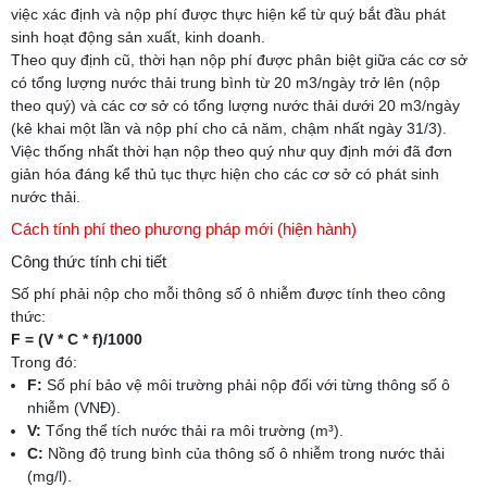
việc xác định và nộp phí được thực hiện kể từ quý bắt đầu phát
sinh hoạt động sản xuất, kinh doanh.
Theo quy định cũ, thời hạn nộp phí được phân biệt giữa các cơ sở
có tổng lượng nước thải trung bình từ 20 m3/ngày trở lên (nộp
theo quý) và các cơ sở có tổng lượng nước thải dưới 20 m3/ngày
(kê khai một lần và nộp phí cho cả năm, chậm nhất ngày 31/3).
Việc thống nhất thời hạn nộp theo quý như quy định mới đã đơn
giản hóa đáng kể thủ tục thực hiện cho các cơ sở có phát sinh
nước thải.
Cách tính phí theo phương pháp mới (hiện hành)
Công thức tính chi tiết
Số phí phải nộp cho mỗi thông số ô nhiễm được tính theo công
thức:
F = (V * C * f)/1000
Trong đó:
F:
Số phí bảo vệ môi trường phải nộp đối với từng thông số ô
nhiễm (VNĐ).
V:
Tổng thể tích nước thải ra môi trường (m³).
C:
Nồng độ trung bình của thông số ô nhiễm trong nước thải
(mg/l).