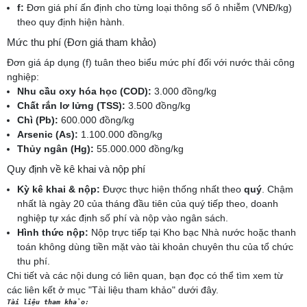
f:
Đơn giá phí ấn định cho từng loại thông số ô nhiễm (VNĐ/kg)
theo quy định hiện hành.
Mức thu phí (Đơn giá tham khảo)
Đơn giá áp dụng (f) tuân theo biểu mức phí đối với nước thải công
nghiệp:
Nhu cầu oxy hóa học (COD):
3.000 đồng/kg
Chất rắn lơ lửng (TSS):
3.500 đồng/kg
Chì (Pb):
600.000 đồng/kg
Arsenic (As):
1.100.000 đồng/kg
Thủy ngân (Hg):
55.000.000 đồng/kg
Quy định về kê khai và nộp phí
Kỳ kê khai & nộp:
Được thực hiện thống nhất theo
quý
. Chậm
nhất là ngày 20 của tháng đầu tiên của quý tiếp theo, doanh
nghiệp tự xác định số phí và nộp vào ngân sách.
Hình thức nộp:
Nộp trực tiếp tại Kho bạc Nhà nước hoặc thanh
toán không dùng tiền mặt vào tài khoản chuyên thu của tổ chức
thu phí.
Chi tiết và các nội dung có liên quan, bạn đọc có thể tìm xem từ
các liên kết ở mục "Tài liệu tham khảo" dưới đây.
Tài liệu tham khảo
: