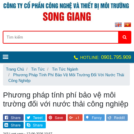
0901.795.909
HOTLINE:
Trang Chủ
Tin Tức
Tin Tức Ngành
Phương Pháp Tính Phí Bảo Vệ Môi Trường Đối Với Nước Thải
Công Nghiệp
Phương pháp tính phí bảo vệ môi
trường đối với nước thải công nghiệp
Share
Tweet
Save
+1
Fancy
Reddit
Share
Share
243 Lượt xem -
17-06-2026 10:57