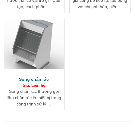
nước thải có vai trò gì? Cấu
gia công bể keo tụ, tạo bông
tạo, cách phân ...
với chi phí thấp, hiệu ...
Song chắn rác
Giá: Liên hệ
Song chắn rác thường gọi
tấm chắn rác là thiết bị trong
công trình xử lý ...