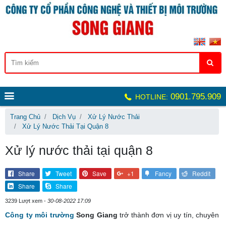
0901.795.909
HOTLINE:
Trang Chủ
Dịch Vụ
Xử Lý Nước Thải
Xử Lý Nước Thải Tại Quận 8
Xử lý nước thải tại quận 8
Share
Tweet
Save
+1
Fancy
Reddit
Share
Share
3239 Lượt xem -
30-08-2022 17:09
Công ty môi trường
Song Giang
trở thành đơn vị uy tín, chuyên