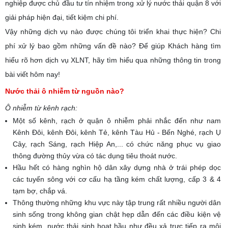
nghiệp được chủ đầu tư tín nhiệm trong xử lý nước thải quận 8 với
giải pháp hiện đại, tiết kiệm chi phí.
Vậy những dịch vụ nào được chúng tôi triển khai thực hiện? Chi
phí xử lý bao gồm những vấn đề nào? Để giúp Khách hàng tìm
hiểu rõ hơn dịch vụ XLNT, hãy tìm hiểu qua những thông tin trong
bài viết hôm nay!
Nước thải ô nhiễm từ nguồn nào?
Ô nhiễm từ kênh rạch:
Một số kênh, rạch ở quận ô nhiễm phải nhắc đến như nam
Kênh Đôi, kênh Đôi, kênh Tẻ, kênh Tàu Hủ - Bến Nghé, rạch Ụ
Cây, rạch Sáng, rạch Hiệp An,... có chức năng phục vụ giao
thông đường thủy vừa có tác dụng tiêu thoát nước.
Hầu hết có hàng nghìn hộ dân xây dựng nhà ở trái phép dọc
các tuyến sông với cơ cấu hạ tầng kém chất lượng, cấp 3 & 4
tạm bợ, chắp vá.
Thông thường những khu vực này tập trung rất nhiều người dân
sinh sống trong không gian chật hẹp dẫn đến các điều kiện vệ
sinh kém, nước thải sinh hoạt hầu như đều xả trực tiếp ra môi