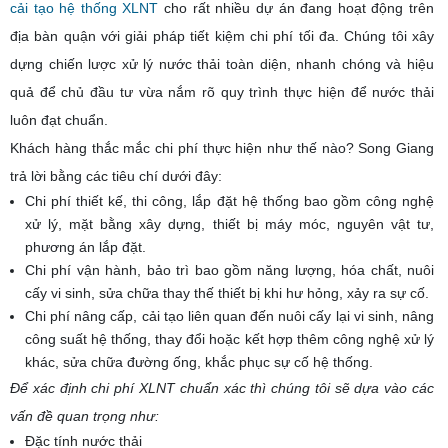
cải tạo hệ thống XLNT
cho rất nhiều dự án đang hoạt động trên
địa bàn quận với giải pháp tiết kiệm chi phí tối đa. Chúng tôi xây
dựng chiến lược xử lý nước thải toàn diện, nhanh chóng và hiệu
quả để chủ đầu tư vừa nắm rõ quy trình thực hiện để nước thải
luôn đạt chuẩn.
Khách hàng thắc mắc chi phí thực hiện như thế nào? Song Giang
trả lời bằng các tiêu chí dưới đây:
Chi phí thiết kế, thi công, lắp đặt hệ thống bao gồm công nghệ
xử lý, mặt bằng xây dựng, thiết bị máy móc, nguyên vật tư,
phương án lắp đặt.
Chi phí vận hành, bảo trì bao gồm năng lượng, hóa chất, nuôi
cấy vi sinh, sửa chữa thay thế thiết bị khi hư hỏng, xảy ra sự cố.
Chi phí nâng cấp, cải tạo liên quan đến nuôi cấy lại vi sinh, nâng
công suất hệ thống, thay đổi hoặc kết hợp thêm công nghệ xử lý
khác, sửa chữa đường ống, khắc phục sự cố hệ thống.
Để xác định chi phí XLNT chuẩn xác thì chúng tôi sẽ dựa vào các
vấn đề quan trọng như:
Đặc tính nước thải