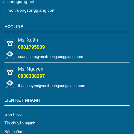
songgiang.net
moitruongsonggiang.com
HOTLINE
Ms. Xuân
0901795909
xuanpham@moitruongsonggiang.com
Ms. Nguyên
0938338297
thaonguyen@moitruongsonggiang.com
LIÊN KẾT NHANH
Giới thiệu
Tin chuyên ngành
Sản phẩm