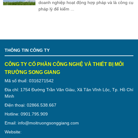
doanh nghiệp hoạt động hợp pháp và là công cụ
pháp lý để kiểm ...
THÔNG TIN CÔNG TY
CÔNG TY CỔ PHẦN CÔNG NGHỆ VÀ THIẾT BỊ MÔI
TRƯỜNG SONG GIANG
Mã số thuế: 0316271542
Địa chỉ: 1754 Đường Trần Văn Giàu, Xã Tân Vĩnh Lộc, Tp. Hồ Chí
Minh
Điện thoại: 02866.538.667
Hotline: 0901.795.909
Email: info@moitruongsonggiang.com
Website: