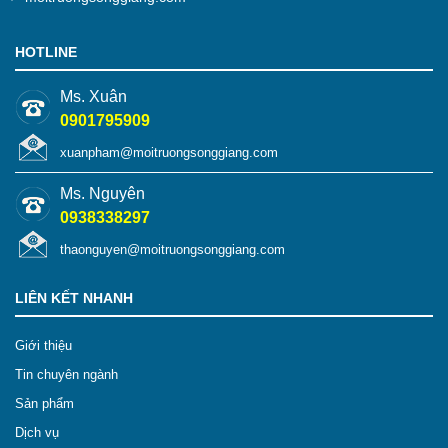
HOTLINE
Ms. Xuân
0901795909
xuanpham@moitruongsonggiang.com
Ms. Nguyên
0938338297
thaonguyen@moitruongsonggiang.com
LIÊN KẾT NHANH
Giới thiệu
Tin chuyên ngành
Sản phẩm
Dịch vụ