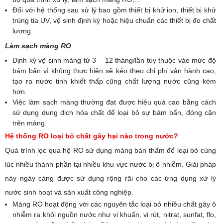
Đối với hệ thống sau xử lý bao gồm thiết bị khử ion, thiết bị khử
trùng tia UV, vệ sinh định kỳ hoặc hiệu chuẩn các thiết bị đo chất
lượng.
Làm sạch màng RO
Định kỳ vệ sinh màng từ 3 – 12 tháng/lần tùy thuộc vào mức độ
bám bẩn vì không thực hiện sẽ kéo theo chi phí vận hành cao,
tạo ra nước tinh khiết thấp cũng chất lượng nước cũng kém
hơn.
Việc làm sạch màng thường đạt được hiệu quả cao bằng cách
sử dụng dung dịch hóa chất để loại bỏ sự bám bẩn, đóng cặn
trên màng.
Hệ thống RO loại bỏ chất gây hại nào trong nước?
Quá trình lọc qua hệ RO sử dụng màng bán thấm để loại bỏ cùng
lúc nhiều thành phần tại nhiều khu vực nước bị ô nhiễm. Giải pháp
này ngày càng được sử dụng rộng rãi cho các ứng dụng xử lý
nước sinh hoạt và sản xuất công nghiệp.
Màng RO hoạt động với các nguyên tắc loại bỏ nhiều chất gây ô
nhiễm ra khỏi nguồn nước như vi khuẩn, vi rút, nitrat, sunfat, flo,