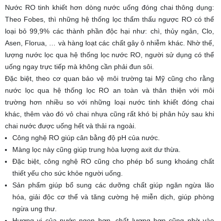
Nước RO tinh khiết hơn dòng nước uống đóng chai thông dụng:
Theo Fobes, thì những hệ thống lọc thẩm thấu ngược RO có thể
loại bỏ 99,9% các thành phần độc hại như: chì, thủy ngân, Clo,
Asen, Florua, … và hàng loạt các chất gây ô nhiễm khác. Nhờ thế,
lượng nước lọc qua hệ thống lọc nước RO, người sử dụng có thể
uống ngay trực tiếp mà không cần phải đun sôi.
Đặc biệt, theo cơ quan bảo vệ môi trường tại Mỹ cũng cho rằng
nước lọc qua hệ thống lọc RO an toàn và thân thiện với môi
trường hơn nhiều so với những loại nước tinh khiết đóng chai
khác, thêm vào đó vỏ chai nhựa cũng rất khó bị phân hủy sau khi
chai nước được uống hết và thải ra ngoài.
Công nghệ RO giúp cân bằng độ pH của nước.
Màng lọc này cũng giúp trung hòa lượng axit dư thừa.
Đặc biệt, công nghệ RO cũng cho phép bổ sung khoáng chất
thiết yếu cho sức khỏe người uống.
Sản phẩm giúp bổ sung các dưỡng chất giúp ngăn ngừa lão
hóa, giải độc cơ thể và tăng cường hệ miễn dịch, giúp phòng
ngừa ung thư.
Hương vị của nước ngon hơn, chất lượng hơn cũng nhờ vào