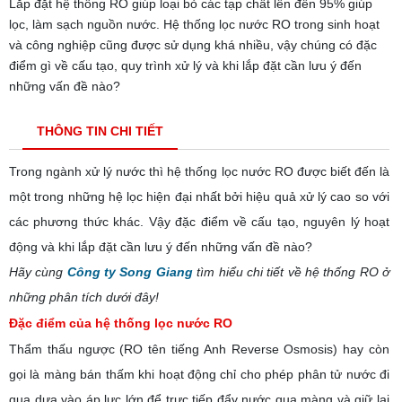
Lắp đặt hệ thống RO giúp loại bỏ các tạp chất lên đến 95% giúp
lọc, làm sạch nguồn nước. Hệ thống lọc nước RO trong sinh hoạt
và công nghiệp cũng được sử dụng khá nhiều, vậy chúng có đặc
điểm gì về cấu tạo, quy trình xử lý và khi lắp đặt cần lưu ý đến
những vấn đề nào?
THÔNG TIN CHI TIẾT
Trong ngành xử lý nước thì hệ thống lọc nước RO được biết đến là
một trong những hệ lọc hiện đại nhất bởi hiệu quả xử lý cao so với
các phương thức khác. Vậy đặc điểm về cấu tạo, nguyên lý hoạt
động và khi lắp đặt cần lưu ý đến những vấn đề nào?
Hãy cùng
Công ty Song Giang
tìm hiểu chi tiết về hệ thống RO ở
những phân tích dưới đây!
Đặc điểm của hệ thống lọc nước RO
Thẩm thấu ngược (RO tên tiếng Anh Reverse Osmosis) hay còn
gọi là màng bán thấm khi hoạt động chỉ cho phép phân tử nước đi
qua dựa vào áp lực lớn để trực tiếp đẩy nước qua màng và giữ lại