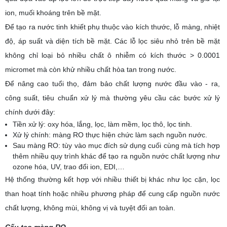
ion, muối khoáng trên bề mặt.
Để tạo ra nước tinh khiết phụ thuộc vào kích thước, lỗ màng, nhiệt
độ, áp suất và diện tích bề mặt. Các lỗ lọc siêu nhỏ trên bề mặt
không chỉ loại bỏ nhiều chất ô nhiễm có kích thước > 0.0001
micromet mà còn khử nhiều chất hòa tan trong nước.
Để nâng cao tuổi thọ, đảm bảo chất lượng nước đầu vào - ra,
công suất, tiêu chuẩn xử lý mà thường yêu cầu các bước xử lý
chính dưới đây:
Tiền xử lý: oxy hóa, lắng, lọc, làm mềm, lọc thô, lọc tinh.
Xử lý chính: màng RO thực hiện chức làm sạch nguồn nước.
Sau màng RO: tùy vào mục đích sử dụng cuối cùng mà tích hợp
thêm nhiều quy trình khác để tạo ra nguồn nước chất lượng như
ozone hóa, UV, trao đổi ion, EDI,…
Hệ thống thường kết hợp với nhiều thiết bị khác như lọc cặn, lọc
than hoạt tính hoặc nhiều phương pháp để cung cấp nguồn nước
chất lượng, không mùi, không vị và tuyệt đối an toàn.
Cấu tạo màng RO