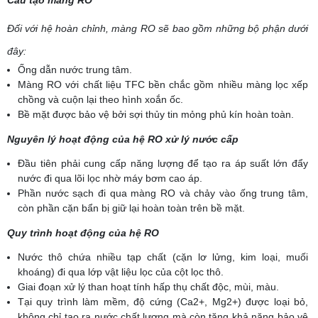
Đối với hệ hoàn chỉnh, màng RO sẽ bao gồm những bộ phận dưới
đây:
Ống dẫn nước trung tâm.
Màng RO với chất liệu TFC bền chắc gồm nhiều màng lọc xếp
chồng và cuộn lại theo hình xoắn ốc.
Bề mặt được bảo vệ bởi sợi thủy tin mỏng phủ kín hoàn toàn.
Nguyên lý hoạt động của hệ RO xử lý nước cấp
Đầu tiên phải cung cấp năng lượng để tạo ra áp suất lớn đẩy
nước đi qua lõi lọc nhờ máy bơm cao áp.
Phần nước sạch đi qua màng RO và chảy vào ống trung tâm,
còn phần cặn bẩn bị giữ lại hoàn toàn trên bề mặt.
Quy trình hoạt động của hệ RO
Nước thô chứa nhiều tạp chất (cặn lơ lửng, kim loại, muối
khoáng) đi qua lớp vật liệu lọc của cột lọc thô.
Giai đoạn xử lý than hoạt tính hấp thụ chất độc, mùi, màu.
Tại quy trình làm mềm, độ cứng (Ca2+, Mg2+) được loại bỏ,
không chỉ tạo ra nước chất lượng mà còn tăng khả năng bảo vệ