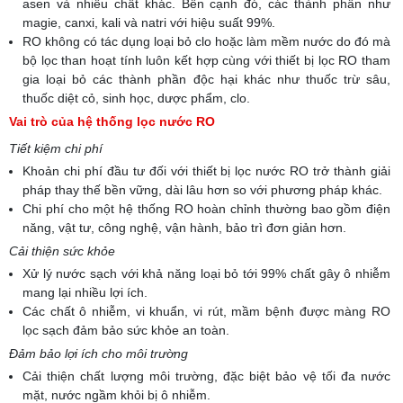
asen và nhiều chất khác. Bên cạnh đó, các thành phần như
magie, canxi, kali và natri với hiệu suất 99%.
RO không có tác dụng loại bỏ clo hoặc làm mềm nước do đó mà
bộ lọc than hoạt tính luôn kết hợp cùng với thiết bị lọc RO tham
gia loại bỏ các thành phần độc hại khác như thuốc trừ sâu,
thuốc diệt cỏ, sinh học, dược phẩm, clo.
Vai trò của hệ thống lọc nước RO
Tiết kiệm chi phí
Khoản chi phí đầu tư đối với thiết bị lọc nước RO trở thành giải
pháp thay thế bền vững, dài lâu hơn so với phương pháp khác.
Chi phí cho một hệ thống RO hoàn chỉnh thường bao gồm điện
năng, vật tư, công nghệ, vận hành, bảo trì đơn giản hơn.
Cải thiện sức khỏe
Xử lý nước sạch với khả năng loại bỏ tới 99% chất gây ô nhiễm
mang lại nhiều lợi ích.
Các chất ô nhiễm, vi khuẩn, vi rút, mầm bệnh được màng RO
lọc sạch đảm bảo sức khỏe an toàn.
Đảm bảo lợi ích cho môi trường
Cải thiện chất lượng môi trường, đặc biệt bảo vệ tối đa nước
mặt, nước ngầm khỏi bị ô nhiễm.