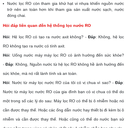
Nước lọc RO còn tham gia khử hạt vi nhựa khiến nguồn nước
trở nên an toàn hơn khi tham gia sản xuất nước sạch, nước
đóng chai.
Hỏi đáp liên quan đến hệ thống lọc nước RO
Hỏi
: Hệ lọc RO có tạo ra nước axit không? -
Đáp
: Không, hệ lọc
RO không tạo ra nước có tính axit.
Hỏi
: Uống nước máy máy lọc RO có ảnh hưởng đến sức khỏe?
-
Đáp
: Không, Nguồn nước từ hệ lọc RO không hề ảnh hưởng đến
sức khỏe, mà nó rất lành tính và an toàn.
Hỏi
: Nước từ máy lọc nước RO của tôi có vị chua vì sao? -
Đáp
:
Nước từ máy lọc nước RO của gia đình bạn có vị chua có thể do
một trong số các lý do sau: Máy lọc RO có thể bị ô nhiễm hoặc nó
cần được thay thế. Hoặc các ống dẫn nước hay thiết bị đi kèm bị ô
nhiễm và cần được thay thế. Hoặc cũng có thể do nước bạn sử