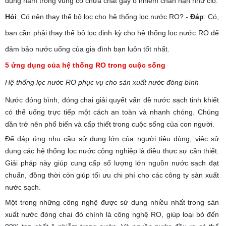
dụng nằm trong vùng có chứa chất gây ô nhiễm chẳn hạn như clo.
Hỏi
: Có nên thay thế bộ lọc cho hệ thống lọc nước RO? -
Đáp
: Có,
bạn cần phải thay thế bộ lọc định kỳ cho hệ thống lọc nước RO để
đảm bảo nước uống của gia đình bạn luôn tốt nhất.
5 ứng dụng của hệ thống RO trong cuộc sống
Hệ thống lọc nước RO phục vụ cho sản xuất nước đóng bình
Nước đóng bình, đóng chai giải quyết vấn đề nước sạch tinh khiết
có thể uống trực tiếp một cách an toàn và nhanh chóng. Chúng
dần trở nên phổ biến và cấp thiết trong cuộc sống của con người.
Để đáp ứng nhu cầu sử dụng lớn của người tiêu dùng, việc sử
dụng các hệ thống lọc nước công nghiệp là điều thực sự cần thiết.
Giải pháp này giúp cung cấp số lượng lớn nguồn nước sạch đạt
chuẩn, đồng thời còn giúp tối ưu chi phí cho các công ty sản xuất
nước sạch.
Một trong những công nghệ được sử dụng nhiều nhất trong sản
xuất nước đóng chai đó chính là công nghệ RO, giúp loại bỏ đến