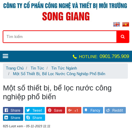
0901.795.909
HOTLINE:
Trang Chủ
Tin Tức
Tin Tức Ngành
Một Số Thiết Bị, Bể Lọc Nước Công Nghiệp Phổ Biến
Một số thiết bị, bể lọc nước công
nghiệp phổ biến
Share
Tweet
Save
+1
Fancy
Reddit
Share
Share
825 Lượt xem -
05-11-2023 11:11