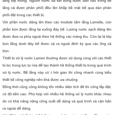
lắng lớp mỏng. Nguồn nước đã kết bông được dẫn vào trong bể
lắng và được phân phối đều lên khắp bề mặt bể qua dàn phân
phối đặt trong các thiết bị.
Với phần nước dâng lên theo các module tấm lắng Lamella, còn
phần bùn được lắng lại xuống đáy bể. Lượng nước sạch dâng lên
được đưa ra phía ngoài theo hệ thống các máng thu. Còn lại là lớp
bùn lắng dưới đáy bể được xả ra ngoài định kỳ qua các ống xả
bùn.
Thiết bị xử lý nước Lamen thường được sử dụng cùng với các thiết
bị lọc trọng lực tự rửa để tạo thành hệ thống thiết bị trong quá trình
xử lý nước.
Bể lắng này có t hời gian thi công nhanh cùng kiểu
thiết kế công nghiệp nên khá được ưa chuộng.
Đồng thời cũng cũng không tốn nhiều diện tích để thi công lắp đặt,
có độ bền cao. Phù hợp với nhiều hệ thống xử lý nước khác nhau
do có khả năng nâng công suất dễ dàng và quá trình xả cặn bẩn
ra ngoài dễ dàng.