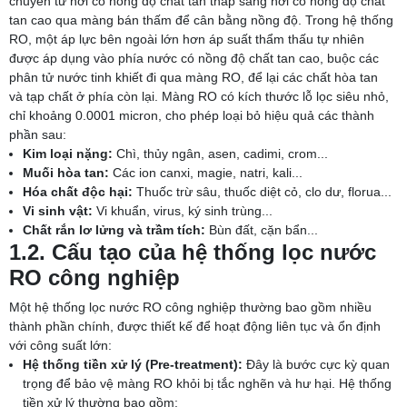
chuyển từ nơi có nồng độ chất tan thấp sang nơi có nồng độ chất
tan cao qua màng bán thấm để cân bằng nồng độ. Trong hệ thống
RO, một áp lực bên ngoài lớn hơn áp suất thẩm thấu tự nhiên
được áp dụng vào phía nước có nồng độ chất tan cao, buộc các
phân tử nước tinh khiết đi qua màng RO, để lại các chất hòa tan
và tạp chất ở phía còn lại. Màng RO có kích thước lỗ lọc siêu nhỏ,
chỉ khoảng 0.0001 micron, cho phép loại bỏ hiệu quả các thành
phần sau:
Kim loại nặng:
Chì, thủy ngân, asen, cadimi, crom...
Muối hòa tan:
Các ion canxi, magie, natri, kali...
Hóa chất độc hại:
Thuốc trừ sâu, thuốc diệt cỏ, clo dư, florua...
Vi sinh vật:
Vi khuẩn, virus, ký sinh trùng...
Chất rắn lơ lửng và trầm tích:
Bùn đất, cặn bẩn...
1.2. Cấu tạo của hệ thống lọc nước
RO công nghiệp
Một hệ thống lọc nước RO công nghiệp thường bao gồm nhiều
thành phần chính, được thiết kế để hoạt động liên tục và ổn định
với công suất lớn:
Hệ thống tiền xử lý (Pre-treatment):
Đây là bước cực kỳ quan
trọng để bảo vệ màng RO khỏi bị tắc nghẽn và hư hại. Hệ thống
tiền xử lý thường bao gồm: