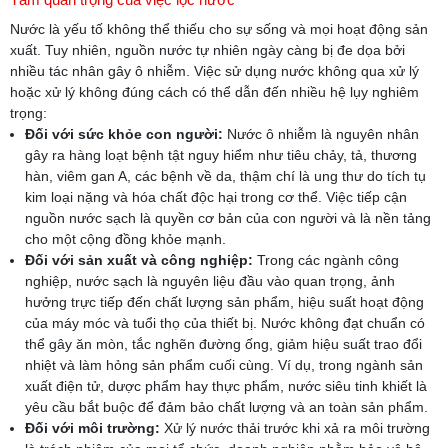
Nước là yếu tố không thể thiếu cho sự sống và mọi hoạt động sản
xuất. Tuy nhiên, nguồn nước tự nhiên ngày càng bị đe dọa bởi
nhiều tác nhân gây ô nhiễm. Việc sử dụng nước không qua xử lý
hoặc xử lý không đúng cách có thể dẫn đến nhiều hệ lụy nghiêm
trọng:
Đối với sức khỏe con người:
Nước ô nhiễm là nguyên nhân
gây ra hàng loạt bệnh tật nguy hiểm như tiêu chảy, tả, thương
hàn, viêm gan A, các bệnh về da, thậm chí là ung thư do tích tụ
kim loại nặng và hóa chất độc hại trong cơ thể. Việc tiếp cận
nguồn nước sạch là quyền cơ bản của con người và là nền tảng
cho một cộng đồng khỏe mạnh.
Đối với sản xuất và công nghiệp:
Trong các ngành công
nghiệp, nước sạch là nguyên liệu đầu vào quan trọng, ảnh
hưởng trực tiếp đến chất lượng sản phẩm, hiệu suất hoạt động
của máy móc và tuổi thọ của thiết bị. Nước không đạt chuẩn có
thể gây ăn mòn, tắc nghẽn đường ống, giảm hiệu suất trao đổi
nhiệt và làm hỏng sản phẩm cuối cùng. Ví dụ, trong ngành sản
xuất điện tử, dược phẩm hay thực phẩm, nước siêu tinh khiết là
yêu cầu bắt buộc để đảm bảo chất lượng và an toàn sản phẩm.
Đối với môi trường:
Xử lý nước thải trước khi xả ra môi trường