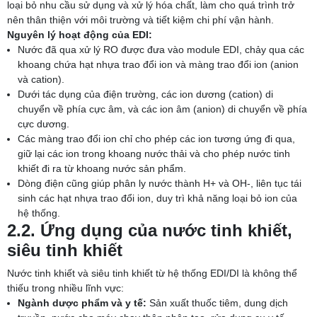
loại bỏ nhu cầu sử dụng và xử lý hóa chất, làm cho quá trình trở
nên thân thiện với môi trường và tiết kiệm chi phí vận hành.
Nguyên lý hoạt động của EDI:
Nước đã qua xử lý RO được đưa vào module EDI, chảy qua các
khoang chứa hạt nhựa trao đổi ion và màng trao đổi ion (anion
và cation).
Dưới tác dụng của điện trường, các ion dương (cation) di
chuyển về phía cực âm, và các ion âm (anion) di chuyển về phía
cực dương.
Các màng trao đổi ion chỉ cho phép các ion tương ứng đi qua,
giữ lại các ion trong khoang nước thải và cho phép nước tinh
khiết đi ra từ khoang nước sản phẩm.
Dòng điện cũng giúp phân ly nước thành H+ và OH-, liên tục tái
sinh các hạt nhựa trao đổi ion, duy trì khả năng loại bỏ ion của
hệ thống.
2.2. Ứng dụng của nước tinh khiết,
siêu tinh khiết
Nước tinh khiết và siêu tinh khiết từ hệ thống EDI/DI là không thể
thiếu trong nhiều lĩnh vực:
Ngành dược phẩm và y tế:
Sản xuất thuốc tiêm, dung dịch