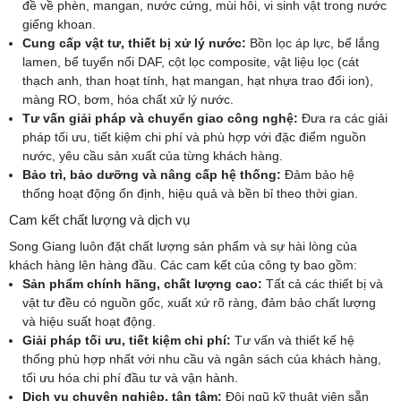
đề về phèn, mangan, nước cứng, mùi hôi, vi sinh vật trong nước
giếng khoan.
Cung cấp vật tư, thiết bị xử lý nước:
Bồn lọc áp lực, bể lắng
lamen, bể tuyển nổi DAF, cột lọc composite, vật liệu lọc (cát
thạch anh, than hoạt tính, hạt mangan, hạt nhựa trao đổi ion),
màng RO, bơm, hóa chất xử lý nước.
Tư vấn giải pháp và chuyển giao công nghệ:
Đưa ra các giải
pháp tối ưu, tiết kiệm chi phí và phù hợp với đặc điểm nguồn
nước, yêu cầu sản xuất của từng khách hàng.
Bảo trì, bảo dưỡng và nâng cấp hệ thống:
Đảm bảo hệ
thống hoạt động ổn định, hiệu quả và bền bỉ theo thời gian.
Cam kết chất lượng và dịch vụ
Song Giang luôn đặt chất lượng sản phẩm và sự hài lòng của
khách hàng lên hàng đầu. Các cam kết của công ty bao gồm:
Sản phẩm chính hãng, chất lượng cao:
Tất cả các thiết bị và
vật tư đều có nguồn gốc, xuất xứ rõ ràng, đảm bảo chất lượng
và hiệu suất hoạt động.
Giải pháp tối ưu, tiết kiệm chi phí:
Tư vấn và thiết kế hệ
thống phù hợp nhất với nhu cầu và ngân sách của khách hàng,
tối ưu hóa chi phí đầu tư và vận hành.
Dịch vụ chuyên nghiệp, tận tâm:
Đội ngũ kỹ thuật viên sẵn