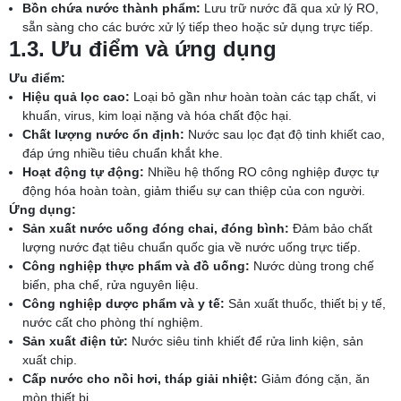
Bồn chứa nước thành phẩm:
Lưu trữ nước đã qua xử lý RO,
sẵn sàng cho các bước xử lý tiếp theo hoặc sử dụng trực tiếp.
1.3. Ưu điểm và ứng dụng
Ưu điểm:
Hiệu quả lọc cao:
Loại bỏ gần như hoàn toàn các tạp chất, vi
khuẩn, virus, kim loại nặng và hóa chất độc hại.
Chất lượng nước ổn định:
Nước sau lọc đạt độ tinh khiết cao,
đáp ứng nhiều tiêu chuẩn khắt khe.
Hoạt động tự động:
Nhiều hệ thống RO công nghiệp được tự
động hóa hoàn toàn, giảm thiểu sự can thiệp của con người.
Ứng dụng:
Sản xuất nước uống đóng chai, đóng bình:
Đảm bảo chất
lượng nước đạt tiêu chuẩn quốc gia về nước uống trực tiếp.
Công nghiệp thực phẩm và đồ uống:
Nước dùng trong chế
biến, pha chế, rửa nguyên liệu.
Công nghiệp dược phẩm và y tế:
Sản xuất thuốc, thiết bị y tế,
nước cất cho phòng thí nghiệm.
Sản xuất điện tử:
Nước siêu tinh khiết để rửa linh kiện, sản
xuất chip.
Cấp nước cho nồi hơi, tháp giải nhiệt:
Giảm đóng cặn, ăn
mòn thiết bị.