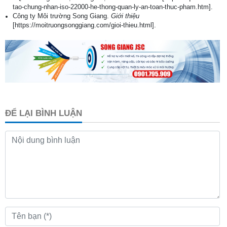
tao-chung-nhan-iso-22000-he-thong-quan-ly-an-toan-thuc-pham.htm].
Công ty Môi trường Song Giang.
Giới thiệu
[https://moitruongsonggiang.com/gioi-thieu.html].
ĐỂ LẠI BÌNH LUẬN