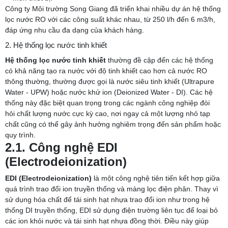
Công ty Môi trường Song Giang đã triển khai nhiều dự án hệ thống
lọc nước RO với các công suất khác nhau, từ 250 l/h đến 6 m3/h,
đáp ứng nhu cầu đa dạng của khách hàng.
2. Hệ thống lọc nước tinh khiết
Hệ thống lọc nước tinh khiết
thường đề cập đến các hệ thống
có khả năng tạo ra nước với độ tinh khiết cao hơn cả nước RO
thông thường, thường được gọi là nước siêu tinh khiết (Ultrapure
Water - UPW) hoặc nước khử ion (Deionized Water - DI). Các hệ
thống này đặc biệt quan trọng trong các ngành công nghiệp đòi
hỏi chất lượng nước cực kỳ cao, nơi ngay cả một lượng nhỏ tạp
chất cũng có thể gây ảnh hưởng nghiêm trọng đến sản phẩm hoặc
quy trình.
2.1. Công nghệ EDI
(Electrodeionization)
EDI (Electrodeionization)
là một công nghệ tiên tiến kết hợp giữa
quá trình trao đổi ion truyền thống và màng lọc điện phân. Thay vì
sử dụng hóa chất để tái sinh hạt nhựa trao đổi ion như trong hệ
thống DI truyền thống, EDI sử dụng điện trường liên tục để loại bỏ
các ion khỏi nước và tái sinh hạt nhựa đồng thời. Điều này giúp