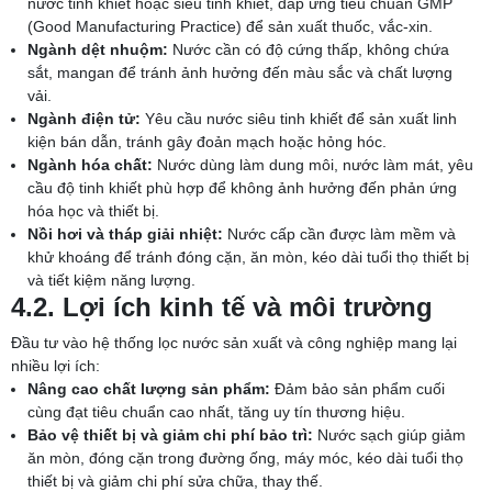
nước tinh khiết hoặc siêu tinh khiết, đáp ứng tiêu chuẩn GMP
(Good Manufacturing Practice) để sản xuất thuốc, vắc-xin.
Ngành dệt nhuộm:
Nước cần có độ cứng thấp, không chứa
sắt, mangan để tránh ảnh hưởng đến màu sắc và chất lượng
vải.
Ngành điện tử:
Yêu cầu nước siêu tinh khiết để sản xuất linh
kiện bán dẫn, tránh gây đoản mạch hoặc hỏng hóc.
Ngành hóa chất:
Nước dùng làm dung môi, nước làm mát, yêu
cầu độ tinh khiết phù hợp để không ảnh hưởng đến phản ứng
hóa học và thiết bị.
Nồi hơi và tháp giải nhiệt:
Nước cấp cần được làm mềm và
khử khoáng để tránh đóng cặn, ăn mòn, kéo dài tuổi thọ thiết bị
và tiết kiệm năng lượng.
4.2. Lợi ích kinh tế và môi trường
Đầu tư vào hệ thống lọc nước sản xuất và công nghiệp mang lại
nhiều lợi ích:
Nâng cao chất lượng sản phẩm:
Đảm bảo sản phẩm cuối
cùng đạt tiêu chuẩn cao nhất, tăng uy tín thương hiệu.
Bảo vệ thiết bị và giảm chi phí bảo trì:
Nước sạch giúp giảm
ăn mòn, đóng cặn trong đường ống, máy móc, kéo dài tuổi thọ
thiết bị và giảm chi phí sửa chữa, thay thế.