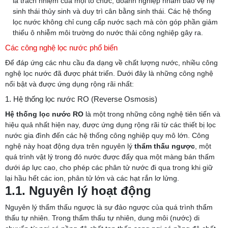
là trách nhiệm của mọi tổ chức, doanh nghiệp nhằm bảo vệ hệ
sinh thái thủy sinh và duy trì cân bằng sinh thái. Các hệ thống
lọc nước không chỉ cung cấp nước sạch mà còn góp phần giảm
thiểu ô nhiễm môi trường do nước thải công nghiệp gây ra.
Các công nghệ lọc nước phổ biến
Để đáp ứng các nhu cầu đa dạng về chất lượng nước, nhiều công
nghệ lọc nước đã được phát triển. Dưới đây là những công nghệ
nổi bật và được ứng dụng rộng rãi nhất:
1. Hệ thống lọc nước RO (Reverse Osmosis)
Hệ thống lọc nước RO
là một trong những công nghệ tiên tiến và
hiệu quả nhất hiện nay, được ứng dụng rộng rãi từ các thiết bị lọc
nước gia đình đến các hệ thống công nghiệp quy mô lớn. Công
nghệ này hoạt động dựa trên nguyên lý
thẩm thấu ngược
, một
quá trình vật lý trong đó nước được đẩy qua một màng bán thấm
dưới áp lực cao, cho phép các phân tử nước đi qua trong khi giữ
lại hầu hết các ion, phân tử lớn và các hạt rắn lơ lửng.
1.1. Nguyên lý hoạt động
Nguyên lý thẩm thấu ngược là sự đảo ngược của quá trình thẩm
thấu tự nhiên. Trong thẩm thấu tự nhiên, dung môi (nước) di