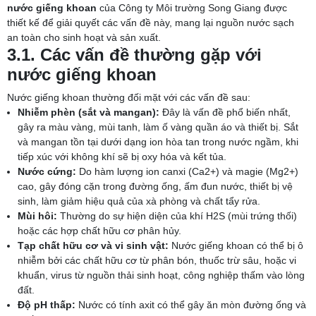
nước giếng khoan
của Công ty Môi trường Song Giang được
thiết kế để giải quyết các vấn đề này, mang lại nguồn nước sạch
an toàn cho sinh hoạt và sản xuất.
3.1. Các vấn đề thường gặp với
nước giếng khoan
Nước giếng khoan thường đối mặt với các vấn đề sau:
Nhiễm phèn (sắt và mangan):
Đây là vấn đề phổ biến nhất,
gây ra màu vàng, mùi tanh, làm ố vàng quần áo và thiết bị. Sắt
và mangan tồn tại dưới dạng ion hòa tan trong nước ngầm, khi
tiếp xúc với không khí sẽ bị oxy hóa và kết tủa.
Nước cứng:
Do hàm lượng ion canxi (Ca2+) và magie (Mg2+)
cao, gây đóng cặn trong đường ống, ấm đun nước, thiết bị vệ
sinh, làm giảm hiệu quả của xà phòng và chất tẩy rửa.
Mùi hôi:
Thường do sự hiện diện của khí H2S (mùi trứng thối)
hoặc các hợp chất hữu cơ phân hủy.
Tạp chất hữu cơ và vi sinh vật:
Nước giếng khoan có thể bị ô
nhiễm bởi các chất hữu cơ từ phân bón, thuốc trừ sâu, hoặc vi
khuẩn, virus từ nguồn thải sinh hoạt, công nghiệp thấm vào lòng
đất.
Độ pH thấp:
Nước có tính axit có thể gây ăn mòn đường ống và