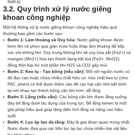
thiết bị.
3.2. Quy trình xử lý nước giếng
khoan công nghiệp
Một hệ thống xử lý nước giếng khoan công nghiệp hiệu quả
thường bao gồm các bước sau:
Bước 1: Làm thoáng và Oxy hóa:
Nước giếng khoan được
bơm lên và phun qua giàn mưa hoặc tháp làm thoáng để tiếp
xúc với không khí. Oxy trong không khí sẽ oxy hóa sắt (Fe2+) và
mangan (Mn2+) hòa tan thành dạng kết tủa (Fe3+, MnO2),
đồng thời loại bỏ một phần khí H2S và CO2 gây mùi.
Bước 2: Keo tụ - Tạo bông (nếu cần):
Đối với nguồn nước có
độ đục cao hoặc chứa nhiều chất hữu cơ, hóa chất keo tụ (như
PAC, phèn) có thể được thêm vào để các hạt cặn nhỏ kết dính
lại với nhau tạo thành bông cặn lớn hơn, dễ lắng.
Bước 3: Lắng (nếu cần):
Các bông cặn lớn được lắng xuống
đáy bể lắng dưới tác dụng của trọng lực. Bể lắng lamen là một
giải pháp hiệu quả giúp tăng diện tích lắng và nâng cao hiệu
suất.
Bước 4: Lọc áp lực đa tầng:
Đây là giai đoạn quan trọng nhất.
Nước được đưa qua các bồn lọc áp lực chứa nhiều lớp vật liệu
lọc khác nhau: