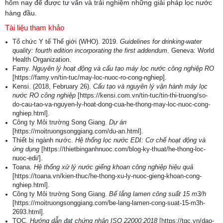
hôm nay để được tư vấn và trải nghiệm những giải pháp lọc nước
hàng đầu.
Tài liệu tham khảo
Tổ chức Y tế Thế giới (WHO). 2019.
Guidelines for drinking-water
quality: fourth edition incorporating the first addendum
. Geneva: World
Health Organization.
Famy.
Nguyên lý hoạt động và cấu tạo máy lọc nước công nghiệp RO
[https://famy.vn/tin-tuc/may-loc-nuoc-ro-cong-nghiep].
Kensi. (2018, February 26).
Cấu tạo và nguyên lý vận hành máy lọc
nước RO công nghiệp
[https://kensi.com.vn/tin-tuc/tin-thi-truong/so-
do-cau-tao-va-nguyen-ly-hoat-dong-cua-he-thong-may-loc-nuoc-cong-
nghiep.html].
Công ty Môi trường Song Giang.
Dự án
[https://moitruongsonggiang.com/du-an.html].
Thiết bị ngành nước.
Hệ thống lọc nước EDI: Cơ chế hoạt động và
ứng dụng
[https://thietbinganhnuoc.com/blog-ky-thuat/he-thong-loc-
nuoc-edi/].
Toana.
Hệ thống xử lý nước giếng khoan công nghiệp hiệu quả
[https://toana.vn/kien-thuc/he-thong-xu-ly-nuoc-gieng-khoan-cong-
nghiep.html].
Công ty Môi trường Song Giang.
Bể lắng lamen công suất 15 m3/h
[https://moitruongsonggiang.com/be-lang-lamen-cong-suat-15-m3h-
2693.html].
TQC.
Hướng dẫn đạt chứng nhận ISO 22000:2018
[https://tqc.vn/dao-