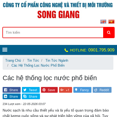
0901.795.909
HOTLINE:
Trang Chủ
Tin Tức
Tin Tức Ngành
Các Hệ Thống Lọc Nước Phổ Biến
Các hệ thống lọc nước phổ biến
Share
Tweet
Save
+1
Fancy
Reddit
Share
Share
234 Lượt xem -
22-05-2026 03:07
Nước sạch là nhu cầu thiết yếu và là yếu tố quan trọng đảm bảo
chất lượng cuộc sống và sự phát triển bền vững của xã hội. Tuy