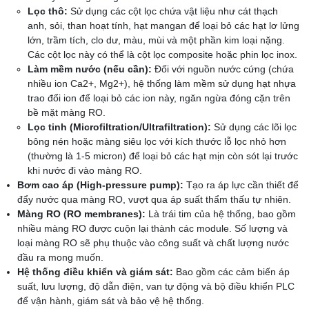
Lọc thô:
Sử dụng các cột lọc chứa vật liệu như cát thạch
anh, sỏi, than hoạt tính, hạt mangan để loại bỏ các hạt lơ lửng
lớn, trầm tích, clo dư, màu, mùi và một phần kim loại nặng.
Các cột lọc này có thể là cột lọc composite hoặc phin lọc inox.
Làm mềm nước (nếu cần):
Đối với nguồn nước cứng (chứa
nhiều ion Ca2+, Mg2+), hệ thống làm mềm sử dụng hạt nhựa
trao đổi ion để loại bỏ các ion này, ngăn ngừa đóng cặn trên
bề mặt màng RO.
Lọc tinh (Microfiltration/Ultrafiltration):
Sử dụng các lõi lọc
bông nén hoặc màng siêu lọc với kích thước lỗ lọc nhỏ hơn
(thường là 1-5 micron) để loại bỏ các hạt mịn còn sót lại trước
khi nước đi vào màng RO.
Bơm cao áp (High-pressure pump):
Tạo ra áp lực cần thiết để
đẩy nước qua màng RO, vượt qua áp suất thẩm thấu tự nhiên.
Màng RO (RO membranes):
Là trái tim của hệ thống, bao gồm
nhiều màng RO được cuộn lại thành các module. Số lượng và
loại màng RO sẽ phụ thuộc vào công suất và chất lượng nước
đầu ra mong muốn.
Hệ thống điều khiển và giám sát:
Bao gồm các cảm biến áp
suất, lưu lượng, độ dẫn điện, van tự động và bộ điều khiển PLC
để vận hành, giám sát và bảo vệ hệ thống.