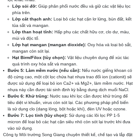
Lớp sỏi đỡ:
Giúp phân phối nước đều và giữ các vật liệu lọc
phía trên.
Lớp cát thạch anh:
Loại bỏ các hạt cặn lơ lửng, bùn đất, kết
tủa sắt và mangan.
Lớp than hoạt tính:
Hấp phụ các chất hữu cơ, clo dư, màu,
mùi và độc tố.
Lớp hạt mangan (mangan dioxide):
Oxy hóa và loại bỏ sắt,
mangan còn sót lại.
Hạt Birm/Filox (tùy chọn):
Vật liệu chuyên dụng để xúc tác
quá trình oxy hóa sắt và mangan.
Bước 5: Làm mềm nước (nếu cần):
Nếu nước giếng khoan có
độ cứng cao, một cột lọc chứa hạt nhựa trao đổi ion (cationit) sẽ
được sử dụng để loại bỏ ion Ca2+ và Mg2+, làm mềm nước. Hạt
nhựa này cần được tái sinh định kỳ bằng dung dịch muối NaCl.
Bước 6: Khử trùng:
Nước sau khi lọc cần được khử trùng để
tiêu diệt vi khuẩn, virus còn sót lại. Các phương pháp phổ biến
là sử dụng clo (dạng lỏng, bột hoặc khí), đèn UV hoặc ozone.
Bước 7: Lọc tinh (tùy chọn):
Sử dụng các lõi lọc PP 1-5
micron để loại bỏ các hạt cặn siêu nhỏ còn sót lại trước khi đưa
vào sử dụng.
Công ty Môi trường Song Giang chuyên thiết kế, chế tạo và lắp đặt