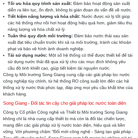
Tối ưu hóa quy trình sản xuất:
Đảm bảo hoạt động sản xuất
diễn ra liên tục, ổn định, không bị gián đoạn do vấn đề về nước.
Tiết kiệm năng lượng và hóa chất:
Nước được xử lý tốt giúp
các hệ thống như nồi hơi hoạt động hiệu quả hơn, giảm tiêu thụ
năng lượng và hóa chất xử lý.
Tuân thủ quy định môi trường:
Đảm bảo nước thải sau sản
xuất đạt tiêu chuẩn trước khi xả ra môi trường, tránh các khoản
phạt và bảo vệ hình ảnh doanh nghiệp.
Tái sử dụng nước:
Một số hệ thống có thể được thiết kế để tái
sử dụng nước thải đã qua xử lý cho các mục đích không yêu
cầu độ tinh khiết cao, giúp tiết kiệm tài nguyên nước.
Công ty Môi trường Song Giang cung cấp các giải pháp lọc nước
công nghiệp tùy chỉnh, từ hệ thống RO công suất lớn đến các hệ
thống xử lý nước thải phức tạp, đáp ứng mọi yêu cầu khắt khe của
khách hàng.
Song Giang - Đối tác tin cậy cho giải pháp lọc nước toàn diện
Công ty Cổ phần Công nghệ và Thiết bị Môi trường Song Giang
không chỉ là nhà cung cấp thiết bị mà còn là đối tác chiến lược,
mang đến các giải pháp xử lý nước toàn diện, hiệu quả và bền
vững. Với phương châm "Đổi mới công nghệ - Sáng tạo giải pháp -
Trau dồi chuyên môn", Song Giang cam kết mang lại những giá trị