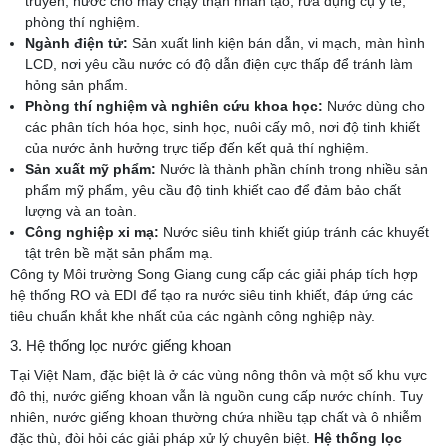
truyền, nước cho máy chạy thận nhân tạo, rửa dụng cụ y tế,
phòng thí nghiệm.
Ngành điện tử:
Sản xuất linh kiện bán dẫn, vi mạch, màn hình
LCD, nơi yêu cầu nước có độ dẫn điện cực thấp để tránh làm
hỏng sản phẩm.
Phòng thí nghiệm và nghiên cứu khoa học:
Nước dùng cho
các phân tích hóa học, sinh học, nuôi cấy mô, nơi độ tinh khiết
của nước ảnh hưởng trực tiếp đến kết quả thí nghiệm.
Sản xuất mỹ phẩm:
Nước là thành phần chính trong nhiều sản
phẩm mỹ phẩm, yêu cầu độ tinh khiết cao để đảm bảo chất
lượng và an toàn.
Công nghiệp xi mạ:
Nước siêu tinh khiết giúp tránh các khuyết
tật trên bề mặt sản phẩm mạ.
Công ty Môi trường Song Giang cung cấp các giải pháp tích hợp
hệ thống RO và EDI để tạo ra nước siêu tinh khiết, đáp ứng các
tiêu chuẩn khắt khe nhất của các ngành công nghiệp này.
3. Hệ thống lọc nước giếng khoan
Tại Việt Nam, đặc biệt là ở các vùng nông thôn và một số khu vực
đô thị, nước giếng khoan vẫn là nguồn cung cấp nước chính. Tuy
nhiên, nước giếng khoan thường chứa nhiều tạp chất và ô nhiễm
đặc thù, đòi hỏi các giải pháp xử lý chuyên biệt.
Hệ thống lọc