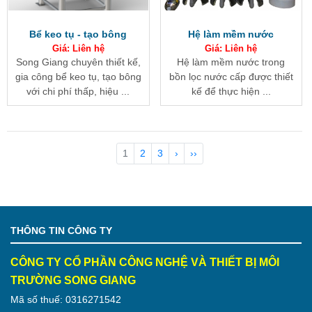
Bể keo tụ - tạo bông
Hệ làm mềm nước
Giá: Liên hệ
Giá: Liên hệ
Song Giang chuyên thiết kế,
Hệ làm mềm nước trong
gia công bể keo tụ, tạo bông
bồn lọc nước cấp được thiết
với chi phí thấp, hiệu ...
kế để thực hiện ...
1
2
3
›
››
THÔNG TIN CÔNG TY
CÔNG TY CỔ PHẦN CÔNG NGHỆ VÀ THIẾT BỊ MÔI
TRƯỜNG SONG GIANG
Mã số thuế: 0316271542