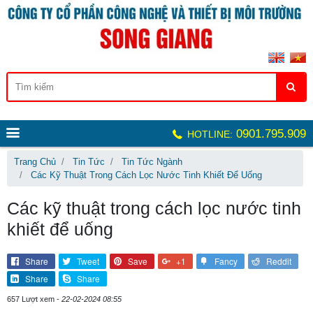
0901.795.909
HOTLINE:
Trang Chủ
Tin Tức
Tin Tức Ngành
Các Kỹ Thuật Trong Cách Lọc Nước Tinh Khiết Để Uống
Các kỹ thuật trong cách lọc nước tinh
khiết để uống
Share
Tweet
Save
+1
Fancy
Reddit
Share
Share
657 Lượt xem -
22-02-2024 08:55