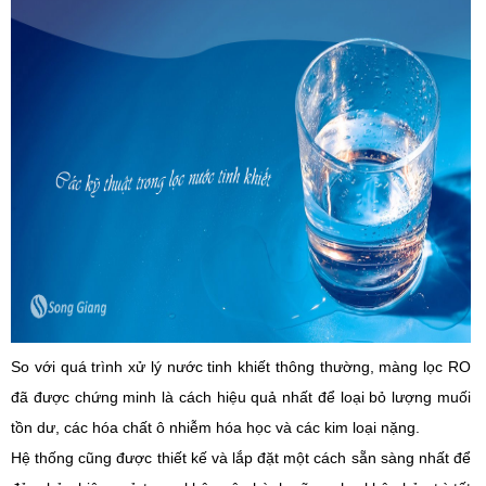
So với quá trình xử lý
nước tinh khiết
thông thường, màng
lọc
RO
đã được chứng minh là
cách
hiệu quả
nhất
để loại bỏ
lượng
muối
tồn dư
, các
hóa
chất ô nhiễm hóa học và
các
kim loại nặng.
Hệ thống
cũng
được thiết kế và lắp đặt
một cách
sẵn sàng
nhất
để