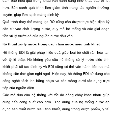
đảm bảo hiệu quả trong
khâu
vận hành cũng như
khâu
bảo trì
tốt
hơn. Bên cạnh
quá trình làm
giảm tình trạng tắc nghẽn thường
xuyên
, giúp làm
sạch màng định kỳ.
Quá trình
thay thế màng
lọc RO
cũng cần được thực hiện định kỳ
căn cứ vào
chất lượng nước, quy mô hệ thống và
các
giai đoạn
tiền xử lý
trước đó của nguồn nước đầu vào
.
Kỹ thuật xử lý
nước
trong cách làm nước
siêu tinh khiết
Hệ thống
EDI là giải pháp hiệu quả
giúp
loại bỏ chất rắn hòa tan
với tỷ lệ thấp. Nó không yêu cầu
hệ thống xử lý nước siêu tinh
khiết phải
tái tạo định kỳ và
EDI cũng
có thể vận hành liên tục mà
không cần thời gian
nghỉ ngơi
.
Hiện nay, h
ệ thống EDI sử dụng
các
công nghệ tách lon bằng nhựa và
các
màng dưới
tác
dụng
trực
tiếp
của nguồn điện.
Các mô đun
của hệ thống
với tốc độ dòng chảy khác nhau
giúp
cung cấp công suất cao hơn. Ứng dụng của hệ thống
được áp
dụng
sản xuất nước siêu tinh khiết,
dùng trong
dược phẩm, y tế,