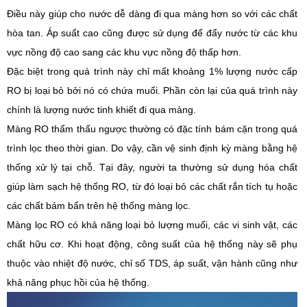
Điều này
giúp
cho nước dễ dàng
đi
qua màng hơn so với
các
chất
hòa tan. Áp suất cao
cũng
được
sử
dụng để đẩy nước từ
các
khu
vực nồng độ cao sang
các
khu vực nồng độ thấp
hơn
.
Đặc biệt trong quá trình này c
hỉ
mất
khoảng 1%
lượng
nước cấp
RO bị loại bỏ
bởi
nó
có
chứa muối.
Phần còn lại
của
quá trình này
chính là lượng
nước tinh khiết đi qua màng.
Màng RO
thẩm thấu ngược
thường có đặc tính bám cặn
trong quá
trình lọc
theo thời gian. Do
vậy,
cần vệ sinh định kỳ
màng
bằng hệ
thống xử lý tại chỗ.
Tại đây, người ta thường sử dụng h
óa chất
giúp
làm sạch hệ thống RO
, từ đó
loại bỏ các chất rắn tích tụ hoặc
các
chất bám bẩn trên
hệ thống
màng lọc.
Màng
lọc
RO có khả năng loại bỏ
lượng
muối,
các
vi sinh vật,
các
chất hữu cơ
. Khi hoạt động,
công suất của hệ thống
này sẽ
phụ
thuộc vào nhiệt độ nước,
chỉ số
TDS, áp suất, vận hành
cũng như
khả năng phục hồi của hệ thống.