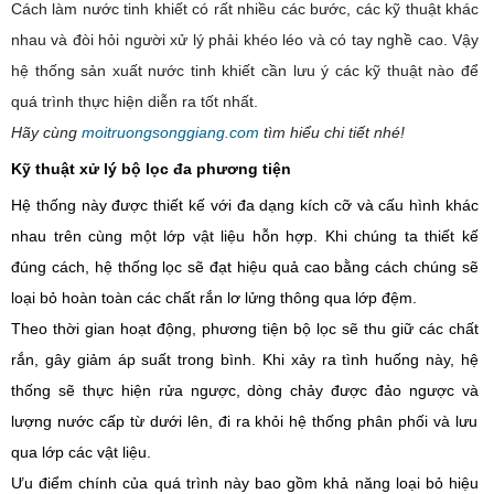
Cách làm nước tinh khiết có rất nhiều các bước, các kỹ thuật khác
nhau và đòi hỏi người xử lý phải khéo léo và có tay nghề cao
. Vậy
hệ thống sản xuất nước tinh khiết
cần lưu ý các kỹ thuật nào để
quá trình thực hiện diễn ra tốt nhất.
Hãy cùng
moitruongsonggiang.com
tìm hiểu chi tiết nhé!
Kỹ thuật xử lý b
ộ lọc đa phương tiện
Hệ thống này được thiết kế với
đa dạng
kích cỡ và cấu hình khác
nhau trên
cùng
một lớp vật liệu hỗn hợp. Khi
chúng ta
thiết kế
đúng cách, hệ thống lọc
sẽ
đạt hiệu quả cao bằng cách
chúng sẽ
loại bỏ
hoàn toàn các
chất rắn lơ lửng thông qua lớp đệm.
Theo thời gian
hoạt động
, phương tiện
bộ
lọc sẽ thu giữ
các
chất
rắn, gây giảm áp suất trong bình. Khi xảy ra
tình huống
này, hệ
thống
sẽ thực hiện
rửa ngược, dòng chảy được đảo ngược và
lượng
nước cấp từ dưới lên,
đi
ra khỏi hệ thống phân phối và lưu
qua lớp
các
vật liệu.
Ưu điểm
chính của
quá trình này
bao gồm khả năng loại bỏ hiệu