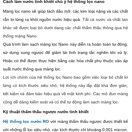
Cách làm nước tinh khiết chú ý h
ệ thống lọc nano
Màng
lọc
nano
sẽ
giúp
tách dầu mỡ,
các
kim loại nặng và
các
chất
rắn lơ lửng ra khỏi
nguồn
nước
hiệu quả
.
Tất cả n
ước và chất tan
khác
sẽ
được loại bỏ dưới dạng
các
chất thẩm thấu thông qua
hệ
thống
màng
Nano
.
Quá trình làm sạch màng
lọc Nano này
diễn ra
hoàn toàn
tự động,
sử dụng xung ngược để
giảm tải tình trạng
tắc nghẽn
khi xử lý
.
Hoặc có thể được thực hiện bằng
các
hóa chất
phụ
thuộc vào áp
suất nước
thông
qua màng
lọc.
Lợi ích chính của hệ thống lọc
N
ano bao gồm
việc
loại bỏ chất lơ
lửng có kích thước
siêu
nhỏ,
hệ thống này
lắp đặt
khá
đơn giản,
tiết kiệm và
đảm bảo
hiệu quả về mặt kinh phí.
Các m
ô đun màng
cũng
dễ dàng kiểm soát và
có thể
tự động làm sạch màng
lọc
.
Kỹ thuật t
hẩm thấu ngược nước tinh khiết
Hệ thống lọc nước RO
với màng thẩm thấu ngược được thiết kế
với
những
lỗ
lọc siêu
nhỏ,
các
kích thước
chỉ
khoảng 0,001 micron.