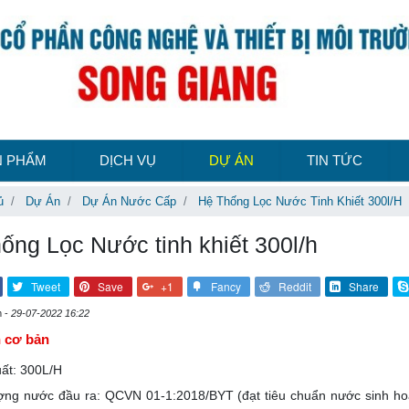
N PHẨM
DỊCH VỤ
DỰ ÁN
TIN TỨC
ủ
Dự Án
Dự Án Nước Cấp
Hệ Thống Lọc Nước Tinh Khiết 300l/h
ống Lọc Nước tinh khiết 300l/h
Tweet
Save
+1
Fancy
Reddit
Share
m -
29-07-2022 16:22
n cơ bản
ất: 300L/H
ợng nước đầu ra: QCVN 01-1:2018/BYT (đạt tiêu chuẩn nước sinh hoạt