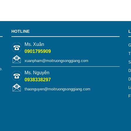
HOTLINE
L
Ms. Xuân
G
0901795909
T
xuanpham@moitruongsonggiang.com
S
p.
D
Ms. Nguyên
D
0938338297
L
thaonguyen@moitruongsonggiang.com
F