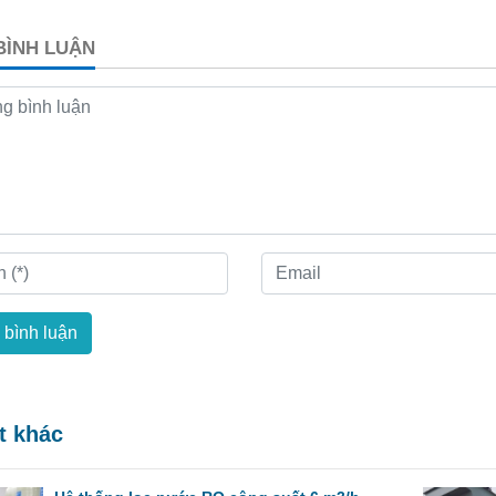
 BÌNH LUẬN
 bình luận
ết khác