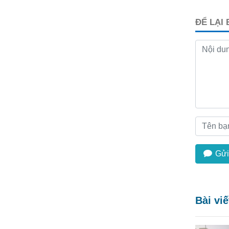
ĐỂ LẠI
Gửi
Bài vi