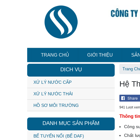
TRANG CHỦ
GIỚI THIỆU
SẢ
DỊCH VỤ
Trang Ch
Hệ Th
XỬ LÝ NƯỚC CẤP
XỬ LÝ NƯỚC THẢI
Share
HỒ SƠ MÔI TRƯỜNG
941 Lượt xe
Thông ti
DANH MỤC SẢN PHẨM
Công su
Chất lư
BỂ TUYỂN NỔI (BỂ DAF)