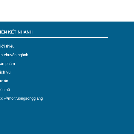
IÊN KẾT NHANH
iới thiệu
in chuyên ngành
ản phẩm
ịch vụ
ự án
iên hệ
b: @moitruongsonggiang