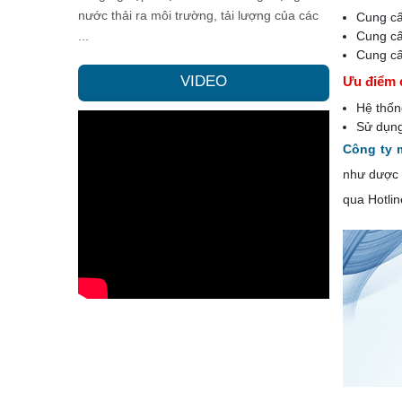
nước thải ra môi trường, tải lượng của các
Cung cấ
...
Cung cấ
Cung cấp
VIDEO
Ưu điểm 
Hệ thốn
Sử dụng
Công ty 
như dược p
qua Hotli