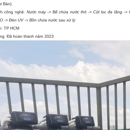
t Bản).
nh công nghệ:
Nước máy -> Bể chứa nước thô -> Cột lọc đa tầng -> Cộ
 -> Đèn UV -> Bồn chứa nước sau xử lý
.
ểm: TP HCM
ạng: Đã hoàn thành năm 2023