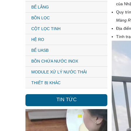
của Nhậ
BỂ LẮNG
Quy trì
BỒN LỌC
Màng RO
Địa đi
CỘT LỌC TINH
Tình tr
HỆ RO
BỂ UASB
BỒN CHỨA NƯỚC INOX
MODULE XỬ LÝ NƯỚC THẢI
THIẾT BỊ KHÁC
TIN TỨC