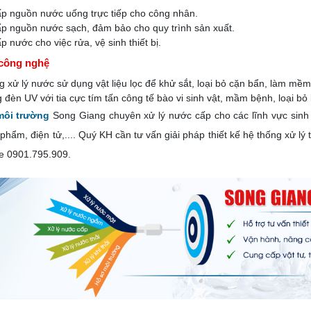
p nguồn nước uống trực tiếp cho công nhân.
p nguồn nước sạch, đảm bảo cho quy trình sản xuất.
 nước cho việc rửa, vệ sinh thiết bị.
công nghệ
g xử lý nước sử dụng vật liệu lọc để khử sắt, loại bỏ cặn bẩn, làm mề
 đèn UV với tia cực tím tấn công tế bào vi sinh vật, mầm bệnh, loại b
môi trường
Song Giang chuyên xử lý nước cấp cho các lĩnh vực sinh h
hẩm, điện tử,.... Quý KH cần tư vấn giải pháp thiết kế hệ thống xử lý ti
ne
0901.795.909
.