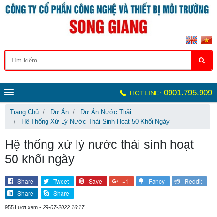
0901.795.909
HOTLINE:
Trang Chủ
Dự Án
Dự Án Nước Thải
Hệ Thống Xử Lý Nước Thải Sinh Hoạt 50 Khối Ngày
Hệ thống xử lý nước thải sinh hoạt
50 khối ngày
Share
Tweet
Save
+1
Fancy
Reddit
Share
Share
955 Lượt xem -
29-07-2022 16:17