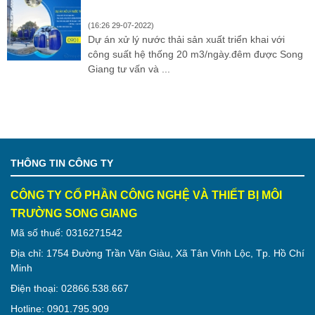
(16:26 29-07-2022)
Dự án xử lý nước thải sản xuất triển khai với
công suất hệ thống 20 m3/ngày.đêm được Song
Giang tư vấn và ...
THÔNG TIN CÔNG TY
CÔNG TY CỔ PHẦN CÔNG NGHỆ VÀ THIẾT BỊ MÔI
TRƯỜNG SONG GIANG
Mã số thuế: 0316271542
Địa chỉ: 1754 Đường Trần Văn Giàu, Xã Tân Vĩnh Lộc, Tp. Hồ Chí
Minh
Điện thoại: 02866.538.667
Hotline: 0901.795.909