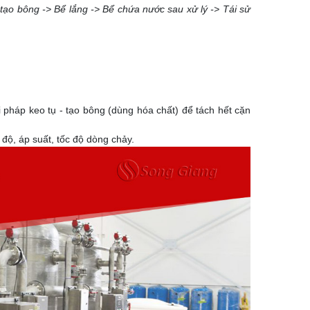
tạo bông -> Bể lắng -> Bể chứa nước sau xử lý -> Tái sử
 pháp keo tụ - tạo bông (dùng hóa chất) để tách hết cặn
t độ, áp suất, tốc độ dòng chảy.