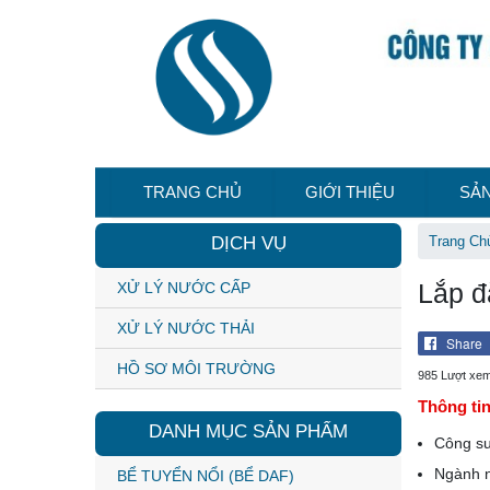
TRANG CHỦ
GIỚI THIỆU
SẢ
DỊCH VỤ
Trang Ch
Lắp đ
XỬ LÝ NƯỚC CẤP
XỬ LÝ NƯỚC THẢI
Share
HỒ SƠ MÔI TRƯỜNG
985 Lượt xe
Thông ti
DANH MỤC SẢN PHẨM
Công su
Ngành n
BỂ TUYỂN NỔI (BỂ DAF)