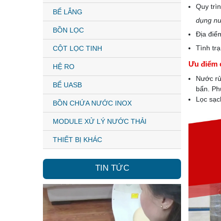
Quy trì
BỂ LẮNG
dụng n
BỒN LỌC
Địa điể
Tình tr
CỘT LỌC TINH
Ưu điểm 
HỆ RO
Nước rử
BỂ UASB
bẩn. Ph
Lọc sạch
BỒN CHỨA NƯỚC INOX
MODULE XỬ LÝ NƯỚC THẢI
THIẾT BỊ KHÁC
TIN TỨC