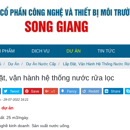
N PHẨM
DỊCH VỤ
DỰ ÁN
TIN TỨC
ủ
Dự Án
Dự Án Nước Cấp
Lắp Đặt, Vận Hành Hệ Thống Nước Rử
ặt, vận hành hệ thống nước rửa lọc
Tweet
Save
+1
Fancy
Reddit
Share
m -
29-07-2022 16:21
n dự án
ất: 25 m3/ngày.
ghề kinh doanh: Sản xuất nước uống.