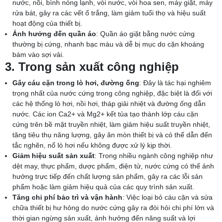
nước, nồi, bình nóng lạnh, vòi nước, vòi hoa sen, máy giặt, máy
rửa bát, gây ra các vết ố trắng, làm giảm tuổi thọ và hiệu suất
hoạt động của thiết bị.
Ảnh hưởng đến quần áo
: Quần áo giặt bằng nước cứng
thường bị cứng, nhanh bạc màu và dễ bị mục do cặn khoáng
bám vào sợi vải.
3. Trong sản xuất công nghiệp
Gây cáu cặn trong lò hơi, đường ống
: Đây là tác hại nghiêm
trọng nhất của nước cứng trong công nghiệp, đặc biệt là đối với
các hệ thống lò hơi, nồi hơi, tháp giải nhiệt và đường ống dẫn
nước. Các ion Ca2+ và Mg2+ kết tủa tạo thành lớp cáu cặn
cứng trên bề mặt truyền nhiệt, làm giảm hiệu suất truyền nhiệt,
tăng tiêu thụ năng lượng, gây ăn mòn thiết bị và có thể dẫn đến
tắc nghẽn, nổ lò hơi nếu không được xử lý kịp thời.
Giảm hiệu suất sản xuất
: Trong nhiều ngành công nghiệp như
dệt may, thực phẩm, dược phẩm, điện tử, nước cứng có thể ảnh
hưởng trực tiếp đến chất lượng sản phẩm, gây ra các lỗi sản
phẩm hoặc làm giảm hiệu quả của các quy trình sản xuất.
Tăng chi phí bảo trì và vận hành
: Việc loại bỏ cáu cặn và sửa
chữa thiết bị hư hỏng do nước cứng gây ra đòi hỏi chi phí lớn và
thời gian ngừng sản xuất, ảnh hưởng đến năng suất và lợi