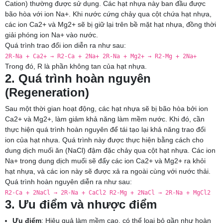
Cation) thường được sử dụng. Các hạt nhựa này ban đầu được
bão hòa với ion Na+. Khi nước cứng chảy qua cột chứa hạt nhựa,
các ion Ca2+ và Mg2+ sẽ bị giữ lại trên bề mặt hạt nhựa, đồng thời
giải phóng ion Na+ vào nước.
Quá trình trao đổi ion diễn ra như sau:
2R-Na + Ca2+ → R2-Ca + 2Na+ 2R-Na + Mg2+ → R2-Mg + 2Na+
Trong đó, R là phần không tan của hạt nhựa.
2. Quá trình hoàn nguyên
(Regeneration)
Sau một thời gian hoạt động, các hạt nhựa sẽ bị bão hòa bởi ion
Ca2+ và Mg2+, làm giảm khả năng làm mềm nước. Khi đó, cần
thực hiện quá trình hoàn nguyên để tái tạo lại khả năng trao đổi
ion của hạt nhựa. Quá trình này được thực hiện bằng cách cho
dung dịch muối ăn (NaCl) đậm đặc chảy qua cột hạt nhựa. Các ion
Na+ trong dung dịch muối sẽ đẩy các ion Ca2+ và Mg2+ ra khỏi
hạt nhựa, và các ion này sẽ được xả ra ngoài cùng với nước thải.
Quá trình hoàn nguyên diễn ra như sau:
R2-Ca + 2NaCl → 2R-Na + CaCl2 R2-Mg + 2NaCl → 2R-Na + MgCl2
3. Ưu điểm và nhược điểm
Ưu điểm
: Hiệu quả làm mềm cao, có thể loại bỏ gần như hoàn