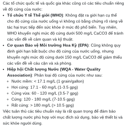
Các tổ chức quốc tế và quốc gia khác cũng có các tiêu chuẩn riêng
về độ cứng của nước:
Tổ chức Y tế Thế giới (WHO)
: Không đặt ra giới hạn cụ thể
cho độ cứng của nước uống vì không có bằng chứng rõ ràng về
tác hại trực tiếp đến sức khỏe ở mức độ phổ biến. Tuy nhiên,
WHO khuyến nghị mức độ cứng dưới 500 mg/L CaCO3 để tránh
các vấn đề về cảm quan và kỹ thuật.
Cơ quan Bảo vệ Môi trường Hoa Kỳ (EPA)
: Cũng không quy
định giới hạn bắt buộc cho độ cứng của nước uống, nhưng
khuyến nghị mức độ cứng dưới 150 mg/L CaCO3 để giảm thiểu
các vấn đề về cáu cặn và xà phòng.
Hiệp hội Chất lượng Nước (WQA - Water Quality
Association)
: Phân loại độ cứng của nước như sau:
Nước mềm: < 17.1 mg/L (1 grain/gallon)
Hơi cứng: 17.1 - 60 mg/L (1-3.5 gpg)
Cứng vừa: 60 - 120 mg/L (3.5-7 gpg)
Cứng: 120 - 180 mg/L (7-10.5 gpg)
Rất cứng: > 180 mg/L (> 10.5 gpg)
Việc tuân thủ các tiêu chuẩn này là rất quan trọng để đảm bảo
chất lượng nước phù hợp với mục đích sử dụng, bảo vệ thiết bị và
sức khỏe người dùng.