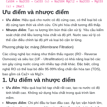
CaSO4 + Na2CO3 → CaCO3 (s) + Na2SO4 MgCl2 + Na2CO3 → MgCO3
(s) + 2NaCl
Ưu điểm và nhược điểm
Ưu điểm
: Hiệu quả cho nước có độ cứng cao, có thể loại bỏ cả
độ cứng tạm thời và vĩnh cửu. Chi phí hóa chất tương đối thấp.
Nhược điểm
: Tạo ra lượng lớn bùn thải cần xử lý. Yêu cầu kiểm
soát chặt chẽ liều lượng hóa chất và độ pH. Nước sau xử lý có
thể cần điều chỉnh lại độ pH và loại bỏ cặn lơ lửng.
Phương pháp lọc màng (Membrane Filtration)
Các công nghệ lọc màng như thẩm thấu ngược (RO - Reverse
Osmosis) và siêu lọc (UF - Ultrafiltration) có khả năng loại bỏ các
ion gây cứng nước cùng với nhiều tạp chất khác. Đặc biệt, công
nghệ RO có thể loại bỏ đến 95-99% tổng chất rắn hòa tan (TDS),
bao gồm cả Ca2+ và Mg2+.
1. Ưu điểm và nhược điểm
Ưu điểm
: Hiệu quả loại bỏ tạp chất rất cao, tạo ra nước có độ
tinh khiết cao. Không sử dụng hóa chất trong quá trình làm
mềm.
Nhược điểm
: Chi phí đầu tư ban đầu cao. Áp lực vận hành lớn,