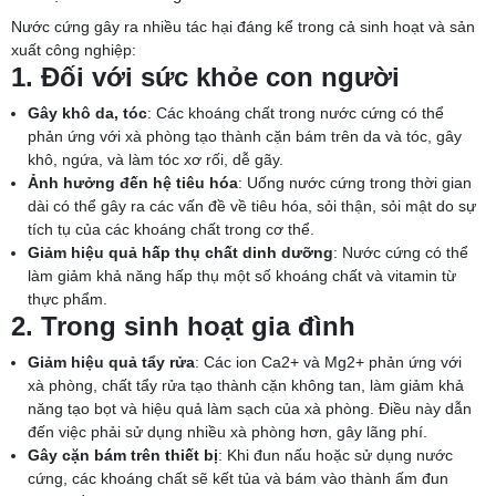
Nước cứng gây ra nhiều tác hại đáng kể trong cả sinh hoạt và sản
xuất công nghiệp:
1. Đối với sức khỏe con người
Gây khô da, tóc
: Các khoáng chất trong nước cứng có thể
phản ứng với xà phòng tạo thành cặn bám trên da và tóc, gây
khô, ngứa, và làm tóc xơ rối, dễ gãy.
Ảnh hưởng đến hệ tiêu hóa
: Uống nước cứng trong thời gian
dài có thể gây ra các vấn đề về tiêu hóa, sỏi thận, sỏi mật do sự
tích tụ của các khoáng chất trong cơ thể.
Giảm hiệu quả hấp thụ chất dinh dưỡng
: Nước cứng có thể
làm giảm khả năng hấp thụ một số khoáng chất và vitamin từ
thực phẩm.
2. Trong sinh hoạt gia đình
Giảm hiệu quả tẩy rửa
: Các ion Ca2+ và Mg2+ phản ứng với
xà phòng, chất tẩy rửa tạo thành cặn không tan, làm giảm khả
năng tạo bọt và hiệu quả làm sạch của xà phòng. Điều này dẫn
đến việc phải sử dụng nhiều xà phòng hơn, gây lãng phí.
Gây cặn bám trên thiết bị
: Khi đun nấu hoặc sử dụng nước
cứng, các khoáng chất sẽ kết tủa và bám vào thành ấm đun