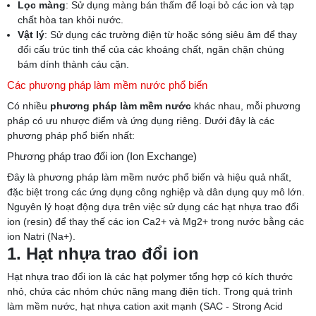
Lọc màng
: Sử dụng màng bán thấm để loại bỏ các ion và tạp
chất hòa tan khỏi nước.
Vật lý
: Sử dụng các trường điện từ hoặc sóng siêu âm để thay
đổi cấu trúc tinh thể của các khoáng chất, ngăn chặn chúng
bám dính thành cáu cặn.
Các phương pháp làm mềm nước phổ biến
Có nhiều
phương pháp làm mềm nước
khác nhau, mỗi phương
pháp có ưu nhược điểm và ứng dụng riêng. Dưới đây là các
phương pháp phổ biến nhất:
Phương pháp trao đổi ion (Ion Exchange)
Đây là phương pháp làm mềm nước phổ biến và hiệu quả nhất,
đặc biệt trong các ứng dụng công nghiệp và dân dụng quy mô lớn.
Nguyên lý hoạt động dựa trên việc sử dụng các hạt nhựa trao đổi
ion (resin) để thay thế các ion Ca2+ và Mg2+ trong nước bằng các
ion Natri (Na+).
1. Hạt nhựa trao đổi ion
Hạt nhựa trao đổi ion là các hạt polymer tổng hợp có kích thước
nhỏ, chứa các nhóm chức năng mang điện tích. Trong quá trình
làm mềm nước, hạt nhựa cation axit mạnh (SAC - Strong Acid