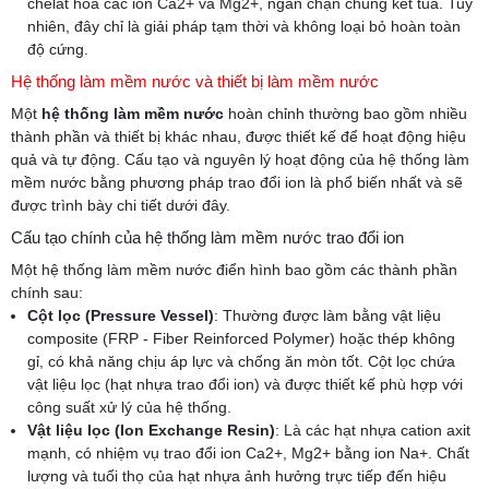
chelat hóa các ion Ca2+ và Mg2+, ngăn chặn chúng kết tủa. Tuy
nhiên, đây chỉ là giải pháp tạm thời và không loại bỏ hoàn toàn
độ cứng.
Hệ thống làm mềm nước và thiết bị làm mềm nước
Một
hệ thống làm mềm nước
hoàn chỉnh thường bao gồm nhiều
thành phần và thiết bị khác nhau, được thiết kế để hoạt động hiệu
quả và tự động. Cấu tạo và nguyên lý hoạt động của hệ thống làm
mềm nước bằng phương pháp trao đổi ion là phổ biến nhất và sẽ
được trình bày chi tiết dưới đây.
Cấu tạo chính của hệ thống làm mềm nước trao đổi ion
Một hệ thống làm mềm nước điển hình bao gồm các thành phần
chính sau:
Cột lọc (Pressure Vessel)
: Thường được làm bằng vật liệu
composite (FRP - Fiber Reinforced Polymer) hoặc thép không
gỉ, có khả năng chịu áp lực và chống ăn mòn tốt. Cột lọc chứa
vật liệu lọc (hạt nhựa trao đổi ion) và được thiết kế phù hợp với
công suất xử lý của hệ thống.
Vật liệu lọc (Ion Exchange Resin)
: Là các hạt nhựa cation axit
mạnh, có nhiệm vụ trao đổi ion Ca2+, Mg2+ bằng ion Na+. Chất
lượng và tuổi thọ của hạt nhựa ảnh hưởng trực tiếp đến hiệu