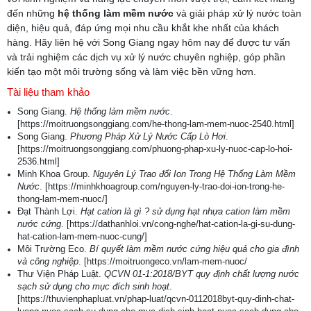
đến những
hệ thống làm mềm nước
và giải pháp xử lý nước toàn
diện, hiệu quả, đáp ứng mọi nhu cầu khắt khe nhất của khách
hàng. Hãy liên hệ với Song Giang ngay hôm nay để được tư vấn
và trải nghiệm các dịch vụ xử lý nước chuyên nghiệp, góp phần
kiến tạo một môi trường sống và làm việc bền vững hơn.
Tài liệu tham khảo
Song Giang.
Hệ thống làm mềm nước
.
[https://moitruongsonggiang.com/he-thong-lam-mem-nuoc-2540.html]
Song Giang.
Phương Pháp Xử Lý Nước Cấp Lò Hơi
.
[https://moitruongsonggiang.com/phuong-phap-xu-ly-nuoc-cap-lo-hoi-
2536.html]
Minh Khoa Group.
Nguyên Lý Trao đổi Ion Trong Hệ Thống Làm Mềm
Nước
. [https://minhkhoagroup.com/nguyen-ly-trao-doi-ion-trong-he-
thong-lam-mem-nuoc/]
Đạt Thành Lợi.
Hạt cation là gì ? sử dụng hạt nhựa cation làm mềm
nước cứng
. [https://dathanhloi.vn/cong-nghe/hat-cation-la-gi-su-dung-
hat-cation-lam-mem-nuoc-cung/]
Môi Trường Eco.
Bí quyết làm mềm nước cứng hiệu quả cho gia đình
và công nghiệp
. [https://moitruongeco.vn/lam-mem-nuoc/
Thư Viện Pháp Luật.
QCVN 01-1:2018/BYT quy định chất lượng nước
sạch sử dụng cho mục đích sinh hoạt
.
[https://thuvienphapluat.vn/phap-luat/qcvn-0112018byt-quy-dinh-chat-