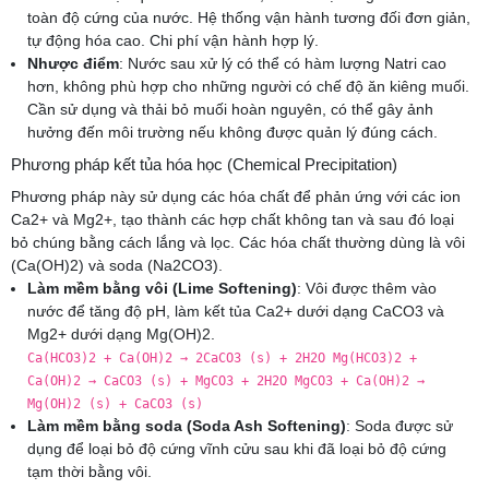
toàn độ cứng của nước. Hệ thống vận hành tương đối đơn giản,
tự động hóa cao. Chi phí vận hành hợp lý.
Nhược điểm
: Nước sau xử lý có thể có hàm lượng Natri cao
hơn, không phù hợp cho những người có chế độ ăn kiêng muối.
Cần sử dụng và thải bỏ muối hoàn nguyên, có thể gây ảnh
hưởng đến môi trường nếu không được quản lý đúng cách.
Phương pháp kết tủa hóa học (Chemical Precipitation)
Phương pháp này sử dụng các hóa chất để phản ứng với các ion
Ca2+ và Mg2+, tạo thành các hợp chất không tan và sau đó loại
bỏ chúng bằng cách lắng và lọc. Các hóa chất thường dùng là vôi
(Ca(OH)2) và soda (Na2CO3).
Làm mềm bằng vôi (Lime Softening)
: Vôi được thêm vào
nước để tăng độ pH, làm kết tủa Ca2+ dưới dạng CaCO3 và
Mg2+ dưới dạng Mg(OH)2.
Ca(HCO3)2 + Ca(OH)2 → 2CaCO3 (s) + 2H2O Mg(HCO3)2 +
Ca(OH)2 → CaCO3 (s) + MgCO3 + 2H2O MgCO3 + Ca(OH)2 →
Mg(OH)2 (s) + CaCO3 (s)
Làm mềm bằng soda (Soda Ash Softening)
: Soda được sử
dụng để loại bỏ độ cứng vĩnh cửu sau khi đã loại bỏ độ cứng
tạm thời bằng vôi.