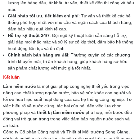
lượng lên hàng đầu, từ khâu tư vấn, thiết kế đến thi công và hậu
mãi.
Giải pháp tối ưu, tiết kiệm chi phí
: Tư vấn và thiết kế các hệ
thống phù hợp nhất với nhu cầu và ngân sách của khách hàng,
đảm bảo hiệu quả kinh tế cao.
Hỗ trợ kỹ thuật 24/7
: Đội ngũ kỹ thuật luôn sẵn sàng hỗ trợ,
giải đáp mọi thắc mắc và xử lý sự cố kịp thời, đảm bảo hệ thống
hoạt động liên tục và ổn định.
Chính sách bán hàng ưu đãi
: Thường xuyên có các chương
trình khuyến mãi, tri ân khách hàng, giúp khách hàng sở hữu
sản phẩm chất lượng với mức giá tốt nhất.
Kết luận
Làm mềm nước
là một giải pháp công nghệ thiết yếu trong việc
nâng cao chất lượng nguồn nước, bảo vệ sức khỏe con người và
tối ưu hóa hiệu suất hoạt động của các hệ thống công nghiệp. Từ
việc hiểu rõ về nước cứng, tác hại của nó, đến việc lựa chọn
phương pháp và
thiết bị làm mềm nước
phù hợp, mỗi bước đều
đóng vai trò quan trọng trong việc đảm bảo nguồn nước sạch và
an toàn.
Công ty Cổ phần Công nghệ và Thiết bị Môi trường Song Giang,
với kinh nghiệm và năng lực chuyên môn vượt trội, cam kết mang