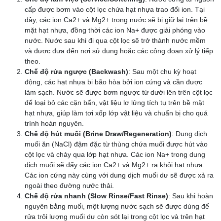
cấp được bơm vào cột lọc chứa hạt nhựa trao đổi ion. Tại
đây, các ion Ca2+ và Mg2+ trong nước sẽ bị giữ lại trên bề
mặt hạt nhựa, đồng thời các ion Na+ được giải phóng vào
nước. Nước sau khi đi qua cột lọc sẽ trở thành nước mềm
và được đưa đến nơi sử dụng hoặc các công đoạn xử lý tiếp
theo.
Chế độ rửa ngược (Backwash)
: Sau một chu kỳ hoạt
động, các hạt nhựa bị bão hòa bởi ion cứng và cần được
làm sạch. Nước sẽ được bơm ngược từ dưới lên trên cột lọc
để loại bỏ các cặn bẩn, vật liệu lơ lửng tích tụ trên bề mặt
hạt nhựa, giúp làm tơi xốp lớp vật liệu và chuẩn bị cho quá
trình hoàn nguyên.
Chế độ hút muối (Brine Draw/Regeneration)
: Dung dịch
muối ăn (NaCl) đậm đặc từ thùng chứa muối được hút vào
cột lọc và chảy qua lớp hạt nhựa. Các ion Na+ trong dung
dịch muối sẽ đẩy các ion Ca2+ và Mg2+ ra khỏi hạt nhựa.
Các ion cứng này cùng với dung dịch muối dư sẽ được xả ra
ngoài theo đường nước thải.
Chế độ rửa nhanh (Slow Rinse/Fast Rinse)
: Sau khi hoàn
nguyên bằng muối, một lượng nước sạch sẽ được dùng để
rửa trôi lượng muối dư còn sót lại trong cột lọc và trên hạt