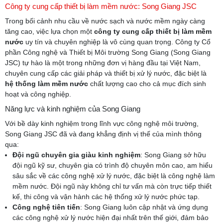
Công ty cung cấp thiết bị làm mềm nước: Song Giang JSC
Trong bối cảnh nhu cầu về nước sạch và nước mềm ngày càng
tăng cao, việc lựa chọn một
công ty cung cấp thiết bị làm mềm
nước
uy tín và chuyên nghiệp là vô cùng quan trọng. Công ty Cổ
phần Công nghệ và Thiết bị Môi trường Song Giang (Song Giang
JSC) tự hào là một trong những đơn vị hàng đầu tại Việt Nam,
chuyên cung cấp các giải pháp và thiết bị xử lý nước, đặc biệt là
hệ thống làm mềm nước
chất lượng cao cho cả mục đích sinh
hoạt và công nghiệp.
Năng lực và kinh nghiệm của Song Giang
Với bề dày kinh nghiệm trong lĩnh vực công nghệ môi trường,
Song Giang JSC đã và đang khẳng định vị thế của mình thông
qua:
Đội ngũ chuyên gia giàu kinh nghiệm
: Song Giang sở hữu
đội ngũ kỹ sư, chuyên gia có trình độ chuyên môn cao, am hiểu
sâu sắc về các công nghệ xử lý nước, đặc biệt là công nghệ làm
mềm nước. Đội ngũ này không chỉ tư vấn mà còn trực tiếp thiết
kế, thi công và vận hành các hệ thống xử lý nước phức tạp.
Công nghệ tiên tiến
: Song Giang luôn cập nhật và ứng dụng
các công nghệ xử lý nước hiện đại nhất trên thế giới, đảm bảo