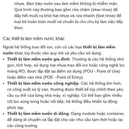
nhựa, đảm bảo nước sau làm mềm không bị nhiễm mặn.
Quá trình này thường bao gồm rửa chậm (slow rinse) để
đẩy hết muối ra khỏi hạt nhựa và rửa nhanh (fast rinse) để
loại bỏ hoàn toàn muối và chuẩn bị cho chu kỳ làm việc tiếp
theo.
Các thiết bị làm mềm nước khác
Ngoài hệ thống trao đổi ion, còn có các loại
thiết bị làm mềm
nước
khác tùy thuộc vào quy mô và yêu cầu sử dụng:
Thiết bị làm mềm nước gia đình
: Thường là các hệ thống nhỏ
gọn, tích hợp, sử dụng hạt nhựa trao đổi ion hoặc công nghệ lọc
màng RO, được lắp đặt tại điểm sử dụng (POU - Point of Use)
hoặc điểm vào nhà (POE - Point of Entry).
Thiết bị làm mềm nước công nghiệp
: Các hệ thống lớn hơn,
có công suất xử lý cao, thường được thiết kế tùy chỉnh theo yêu
cầu cụ thể của từng nhà máy, xí nghiệp. Có thể bao gồm nhiều
cột lọc song song hoặc nối tiếp, hệ thống điều khiển tự động
phức tạp.
Thiết bị làm mềm nước di động
: Dạng module hoặc container,
dễ dàng di chuyển và lắp đặt cho các nhu cầu tạm thời hoặc tại
các công trường.