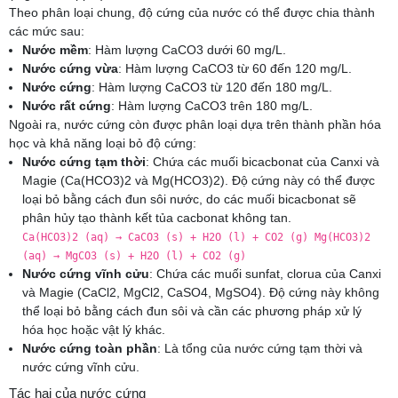
Theo phân loại chung, độ cứng của nước có thể được chia thành
các mức sau:
Nước mềm
: Hàm lượng CaCO3 dưới 60 mg/L.
Nước cứng vừa
: Hàm lượng CaCO3 từ 60 đến 120 mg/L.
Nước cứng
: Hàm lượng CaCO3 từ 120 đến 180 mg/L.
Nước rất cứng
: Hàm lượng CaCO3 trên 180 mg/L.
Ngoài ra, nước cứng còn được phân loại dựa trên thành phần hóa
học và khả năng loại bỏ độ cứng:
Nước cứng tạm thời
: Chứa các muối bicacbonat của Canxi và
Magie (Ca(HCO3)2 và Mg(HCO3)2). Độ cứng này có thể được
loại bỏ bằng cách đun sôi nước, do các muối bicacbonat sẽ
phân hủy tạo thành kết tủa cacbonat không tan.
Ca(HCO3)2 (aq) → CaCO3 (s) + H2O (l) + CO2 (g) Mg(HCO3)2
(aq) → MgCO3 (s) + H2O (l) + CO2 (g)
Nước cứng vĩnh cửu
: Chứa các muối sunfat, clorua của Canxi
và Magie (CaCl2, MgCl2, CaSO4, MgSO4). Độ cứng này không
thể loại bỏ bằng cách đun sôi và cần các phương pháp xử lý
hóa học hoặc vật lý khác.
Nước cứng toàn phần
: Là tổng của nước cứng tạm thời và
nước cứng vĩnh cửu.
Tác hại của nước cứng