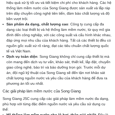
hiệu quả xử lý tối ưu và tiết kiệm chi phí cho khách hàng. Các hệ
thống làm mềm nước của Song Giang được sản xuất và lắp ráp
trên dây chuyền công nghệ tiên tiến, đảm bảo chất lượng và độ
bền vượt trội.
Sản phẩm đa dạng, chất lượng cao
: Công ty cung cấp đa
dạng các loại thiết bị và hệ thống làm mềm nước, từ quy mô gia
đình đến công nghiệp, với các công suất và cấu hình khác nhau,
đáp ứng mọi nhu cầu của khách hàng. Tất cả các thiết bị đều có
nguồn gốc xuất xứ rõ ràng, đạt các tiêu chuẩn chất lượng quốc
tế và Việt Nam.
Dịch vụ toàn diện
: Song Giang không chỉ cung cấp thiết bị mà
còn mang đến dịch vụ tư vấn, khảo sát, thiết kế, lắp đặt, chuyển
giao công nghệ, bảo trì và bảo dưỡng trọn gói. Trước mỗi dự
án, đội ngũ kỹ thuật của Song Giang sẽ đến tận nơi khảo sát
chất lượng nguồn nước và yêu cầu của khách hàng để đưa ra
phương án tối ưu nhất.
Các giải pháp làm mềm nước của Song Giang
Song Giang JSC cung cấp các giải pháp làm mềm nước đa dạng,
phù hợp với từng đặc điểm nguồn nước và yêu cầu sử dụng cụ
thể:
Hệ thống làm mềm nước cho lò hơi, tháp giải nhiệt
: Đây là