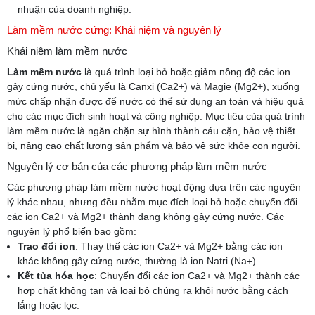
nhuận của doanh nghiệp.
Làm mềm nước cứng: Khái niệm và nguyên lý
Khái niệm làm mềm nước
Làm mềm nước
là quá trình loại bỏ hoặc giảm nồng độ các ion
gây cứng nước, chủ yếu là Canxi (Ca2+) và Magie (Mg2+), xuống
mức chấp nhận được để nước có thể sử dụng an toàn và hiệu quả
cho các mục đích sinh hoạt và công nghiệp. Mục tiêu của quá trình
làm mềm nước là ngăn chặn sự hình thành cáu cặn, bảo vệ thiết
bị, nâng cao chất lượng sản phẩm và bảo vệ sức khỏe con người.
Nguyên lý cơ bản của các phương pháp làm mềm nước
Các phương pháp làm mềm nước hoạt động dựa trên các nguyên
lý khác nhau, nhưng đều nhằm mục đích loại bỏ hoặc chuyển đổi
các ion Ca2+ và Mg2+ thành dạng không gây cứng nước. Các
nguyên lý phổ biến bao gồm:
Trao đổi ion
: Thay thế các ion Ca2+ và Mg2+ bằng các ion
khác không gây cứng nước, thường là ion Natri (Na+).
Kết tủa hóa học
: Chuyển đổi các ion Ca2+ và Mg2+ thành các
hợp chất không tan và loại bỏ chúng ra khỏi nước bằng cách
lắng hoặc lọc.