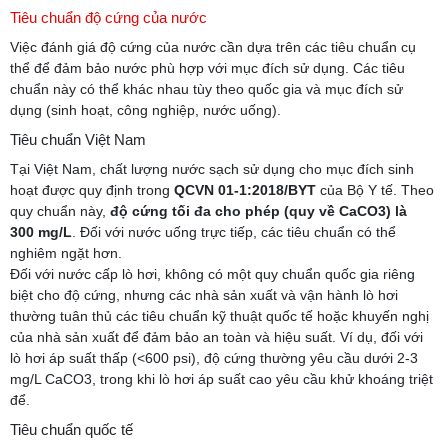
Tiêu chuẩn độ cứng của nước
Việc đánh giá độ cứng của nước cần dựa trên các tiêu chuẩn cụ
thể để đảm bảo nước phù hợp với mục đích sử dụng. Các tiêu
chuẩn này có thể khác nhau tùy theo quốc gia và mục đích sử
dụng (sinh hoạt, công nghiệp, nước uống).
Tiêu chuẩn Việt Nam
Tại Việt Nam, chất lượng nước sạch sử dụng cho mục đích sinh
hoạt được quy định trong
QCVN 01-1:2018/BYT
của Bộ Y tế. Theo
quy chuẩn này,
độ cứng tối đa cho phép (quy về CaCO3) là
300 mg/L
. Đối với nước uống trực tiếp, các tiêu chuẩn có thể
nghiêm ngặt hơn.
Đối với nước cấp lò hơi, không có một quy chuẩn quốc gia riêng
biệt cho độ cứng, nhưng các nhà sản xuất và vận hành lò hơi
thường tuân thủ các tiêu chuẩn kỹ thuật quốc tế hoặc khuyến nghị
của nhà sản xuất để đảm bảo an toàn và hiệu suất. Ví dụ, đối với
lò hơi áp suất thấp (<600 psi), độ cứng thường yêu cầu dưới 2-3
mg/L CaCO3, trong khi lò hơi áp suất cao yêu cầu khử khoáng triệt
để.
Tiêu chuẩn quốc tế