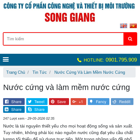
0901.795.909
HOTLINE:
Trang Chủ
Tin Tức
Nước Cứng Và Làm Mềm Nước Cứng
Nước cứng và làm mềm nước cứng
Share
Tweet
Save
+1
Fancy
Reddit
Share
Share
247 Lượt xem -
29-05-2026 02:35
Nước là tài nguyên thiết yếu cho mọi hoạt động sống và sản xuất.
Tuy nhiên, không phải lúc nào nguồn nước cũng đạt yêu cầu chất
lượng tối thiểu để sử dụng trực tiếp. Một trong những vấn đề phổ