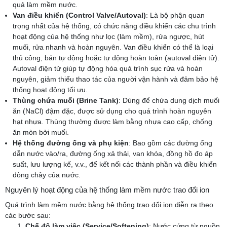
quả làm mềm nước.
Van điều khiển (Control Valve/Autoval)
: Là bộ phận quan
trọng nhất của hệ thống, có chức năng điều khiển các chu trình
hoạt động của hệ thống như lọc (làm mềm), rửa ngược, hút
muối, rửa nhanh và hoàn nguyên. Van điều khiển có thể là loại
thủ công, bán tự động hoặc tự động hoàn toàn (autoval điện tử).
Autoval điện tử giúp tự động hóa quá trình sục rửa và hoàn
nguyên, giảm thiểu thao tác của người vận hành và đảm bảo hệ
thống hoạt động tối ưu.
Thùng chứa muối (Brine Tank)
: Dùng để chứa dung dịch muối
ăn (NaCl) đậm đặc, được sử dụng cho quá trình hoàn nguyên
hạt nhựa. Thùng thường được làm bằng nhựa cao cấp, chống
ăn mòn bởi muối.
Hệ thống đường ống và phụ kiện
: Bao gồm các đường ống
dẫn nước vào/ra, đường ống xả thải, van khóa, đồng hồ đo áp
suất, lưu lượng kế, v.v., để kết nối các thành phần và điều khiển
dòng chảy của nước.
Nguyên lý hoạt động của hệ thống làm mềm nước trao đổi ion
Quá trình làm mềm nước bằng hệ thống trao đổi ion diễn ra theo
các bước sau:
Chế độ làm việc (Service/Softening)
: Nước cứng từ nguồn