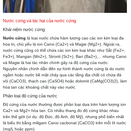
Nước cứng và tác hại của nước cứng
Khái niệm nước cứng
Nước cứng
là loại nước chứa hàm lượng cao các ion kim loại đa
hóa trị, chủ yếu là ion Canxi (Ca2+) và Magie (Mg2+). Ngoài ra,
nước cứng cũng có thể chứa các ion kim loại khác như Sắt (Fe2+,
Fe3+), Mangan (Mn2+), Stronti (Sr2+), Bari (Ba2+),... nhưng Canxi
và Magie là hai tác nhân chính gây ra độ cứng của nước.
Nguyên nhân chính dẫn đến sự hình thành nước cứng là do nước
ngầm hoặc nước bề mặt chảy qua các tầng địa chất có chứa đá
vôi (CaCO3), thạch cao (CaSO4) hoặc dolomit (CaMg(CO3)2), làm
hòa tan các khoáng chất này vào nước.
Phân loại độ cứng của nước
Độ cứng của nước thường được phân loại dựa trên hàm lượng ion
Ca2+ và Mg2+ hòa tan. Có nhiều thang đo độ cứng khác nhau
trên thế giới (ví dụ: độ Đức, độ Anh, độ Mỹ), nhưng phổ biến nhất
là biểu thị bằng miligam Canxi cacbonat (CaCO3) trên mỗi lít nước
(mg/L hoặc ppm).