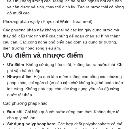
tiêu thụ năng lượng cao. Màng lọc dễ bị tắc nghẽn bởi cặn bẩn
và cần được vệ sinh, thay thế định kỳ. Tạo ra nước thải có nồng
độ muối cao.
Phương pháp vật lý (Physical Water Treatment)
Các phương pháp này không loại bỏ các ion gây cứng nước mà
thay đổi cấu trúc tinh thể của chúng để ngăn chặn sự hình thành
cáu cặn. Các công nghệ phổ biến bao gồm sử dụng từ trường,
điện trường hoặc sóng siêu âm.
Ưu điểm và nhược điểm
Ưu điểm
: Không sử dụng hóa chất, không tạo ra nước thải. Chi
phí vận hành thấp.
Nhược điểm
: Hiệu quả làm mềm không cao bằng các phương
pháp khác, chỉ ngăn chặn cáu cặn chứ không loại bỏ hoàn toàn
ion cứng. Không phù hợp cho các ứng dụng yêu cầu độ cứng
nước rất thấp.
Các phương pháp khác
Đun sôi
: Chỉ hiệu quả với nước cứng tạm thời. Không thực tế
cho quy mô lớn.
Sử dụng polyphosphate
: Các hợp chất polyphosphate có thể