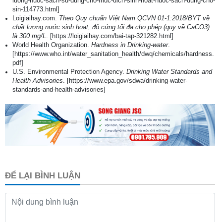
luong-nuoc-sach-su-dung-cho-muc-dich-sinh-hoat-nuoc-sach-dung-cho-
sin-114773.html]
Loigiaihay.com.
Theo Quy chuẩn Việt Nam QCVN 01-1:2018/BYT về
chất lượng nước sinh hoạt, độ cứng tối đa cho phép (quy về CaCO3)
là 300 mg/L
. [https://loigiaihay.com/bai-tap-321282.html]
World Health Organization.
Hardness in Drinking-water
.
[https://www.who.int/water_sanitation_health/dwq/chemicals/hardness.
pdf]
U.S. Environmental Protection Agency.
Drinking Water Standards and
Health Advisories
. [https://www.epa.gov/sdwa/drinking-water-
standards-and-health-advisories]
ĐỂ LẠI BÌNH LUẬN