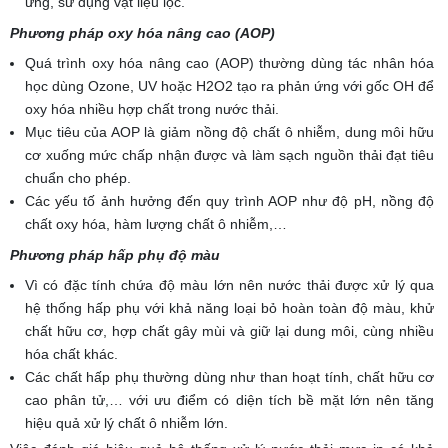
ứng, sử dụng vật liệu lọc.
Phương pháp oxy hóa nâng cao (AOP)
Quá trình oxy hóa nâng cao (AOP) thường dùng tác nhân hóa
học dùng Ozone, UV hoặc H2O2 tạo ra phản ứng với gốc OH để
oxy hóa nhiều hợp chất trong nước thải.
Mục tiêu của AOP là giảm nồng độ chất ô nhiễm, dung môi hữu
cơ xuống mức chấp nhận được và làm sạch nguồn thải đạt tiêu
chuẩn cho phép.
Các yếu tố ảnh hưởng đến quy trình AOP như độ pH, nồng độ
chất oxy hóa, hàm lượng chất ô nhiễm,…
Phương pháp hấp phụ độ màu
Vì có đặc tính chứa độ màu lớn nên nước thải được xử lý qua
hệ thống hấp phụ với khả năng loại bỏ hoàn toàn độ màu, khử
chất hữu cơ, hợp chất gây mùi và giữ lại dung môi, cùng nhiều
hóa chất khác.
Các chất hấp phụ thường dùng như than hoạt tính, chất hữu cơ
cao phân tử,… với ưu điểm có diện tích bề mặt lớn nên tăng
hiệu quả xử lý chất ô nhiễm lớn.