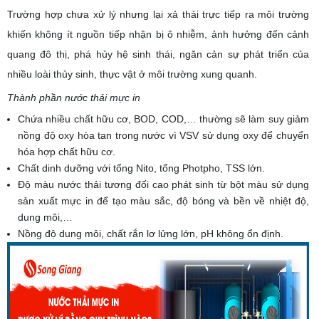
Trường hợp chưa xử lý nhưng lại xả thải trực tiếp ra môi trường
khiến không ít nguồn tiếp nhận bị ô nhiễm, ảnh hưởng đến cảnh
quang đô thị, phá hủy hệ sinh thái, ngăn cản sự phát triển của
nhiều loài thủy sinh, thực vật ở môi trường xung quanh.
Thành phần nước thải mực in
Chứa nhiều chất hữu cơ, BOD, COD,… thường sẽ làm suy giảm
nồng độ oxy hòa tan trong nước vì VSV sử dụng oxy để chuyển
hóa hợp chất hữu cơ.
Chất dinh dưỡng với tổng Nito, tổng Photpho, TSS lớn.
Độ màu nước thải tương đối cao phát sinh từ bột màu sử dụng
sản xuất mực in để tạo màu sắc, độ bóng và bền về nhiệt độ,
dung môi,…
Nồng độ dung môi, chất rắn lơ lửng lớn, pH không ổn định.