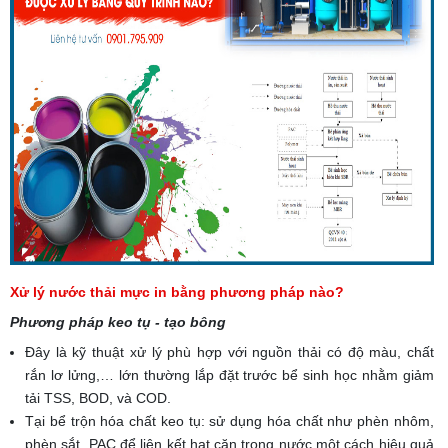
Xử lý nước thải mực in bằng phương pháp nào?
Phương pháp keo tụ - tạo bông
Đây là kỹ thuật xử lý phù hợp với nguồn thải có độ màu, chất
rắn lơ lửng,… lớn thường lắp đặt trước bể sinh học nhằm giảm
tải TSS, BOD, và COD.
Tại bể trộn hóa chất keo tụ: sử dụng hóa chất như phèn nhôm,
phèn sắt, PAC để liên kết hạt cặn trong nước một cách hiệu quả