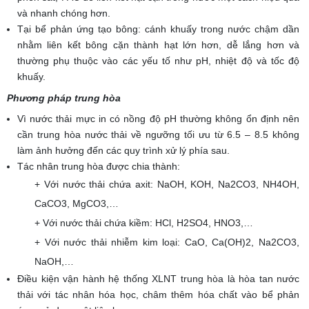
và nhanh chóng hơn.
Tại bể phản ứng tạo bông: cánh khuấy trong nước chậm dần
nhằm liên kết bông cặn thành hạt lớn hơn, dễ lắng hơn và
thường phụ thuộc vào các yếu tố như pH, nhiệt độ và tốc độ
khuấy.
Phương pháp trung hòa
Vì nước thải mực in có nồng độ pH thường không ổn định nên
cần trung hòa nước thải về ngưỡng tối ưu từ 6.5 – 8.5 không
làm ảnh hưởng đến các quy trình xử lý phía sau.
Tác nhân trung hòa được chia thành:
+ Với nước thải chứa axit: NaOH, KOH, Na2CO3, NH4OH,
CaCO3, MgCO3,…
+ Với nước thải chứa kiềm: HCl, H2SO4, HNO3,…
+ Với nước thải nhiễm kim loại: CaO, Ca(OH)2, Na2CO3,
NaOH,…
Điều kiện vận hành hệ thống XLNT trung hòa là hòa tan nước
thải với tác nhân hóa học, châm thêm hóa chất vào bể phản