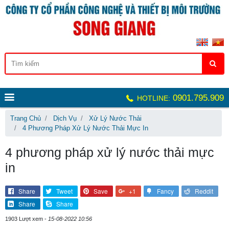
0901.795.909
HOTLINE:
Trang Chủ
Dịch Vụ
Xử Lý Nước Thải
4 Phương Pháp Xử Lý Nước Thải Mực In
4 phương pháp xử lý nước thải mực
in
Share
Tweet
Save
+1
Fancy
Reddit
Share
Share
1903 Lượt xem -
15-08-2022 10:56