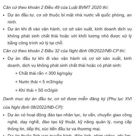
Căn cứ theo khoản 2 Điều 49 của Luật BVMT 2020 thì:
Dự án đầu tư, cơ sở thuộc bí mật nhà nước về quốc phòng, an
ninh.
Dự án khi đi vào vận hành, cơ sở sản xuất, kinh doanh dịch vụ
không phát sinh chất thải hoặc với khối lượng nhỏ được xử lý
bằng công trình xử lý tại chỗ.
Căn cứ theo khoản 2 Điều 32 của Nghị định 08/2022/NĐ-CP thì:
Dự án đầu tư khi đi vào vận hành và cơ sở sản xuất, kinh
doanh, dịch vụ không phát sinh chất thải hoặc có phát sinh:
+ Chất thải rắn < 300 kg/ngày
+ Nước thải < 5 m3/ngày
+ Khí thải < 50 m3/giờ
Danh mục dự án đầu tư, cơ sở được miễn đăng ký (Phụ lục XVI
của Nghị định 08/2022/NĐ-CP):
Dự án có hoạt động đào tạo nhân lực, tư vấn, chuyển giao công
nghệ, dạy nghề, đào tạo kỹ thuật, kỹ năng quản lý, cung cấp
thông tin, tiếp thị, xúc tiến đầu tư va thương mại.
Dự án thuộc lĩnh vực truyền hình, điện ảnh, phim video, ghi âm,