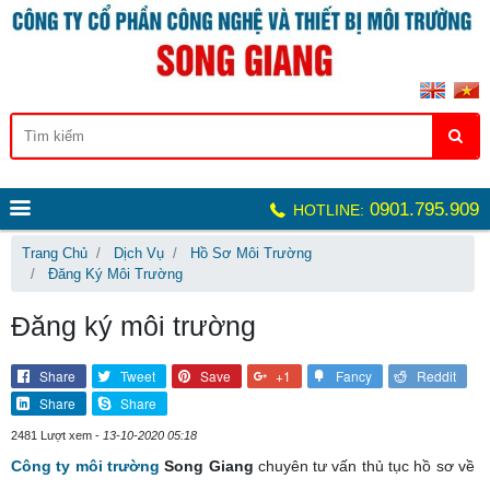
0901.795.909
HOTLINE:
Trang Chủ
Dịch Vụ
Hồ Sơ Môi Trường
Đăng Ký Môi Trường
Đăng ký môi trường
Share
Tweet
Save
+1
Fancy
Reddit
Share
Share
2481 Lượt xem -
13-10-2020 05:18
Công ty môi trường
Song Giang
chuyên tư vấn thủ tục hồ sơ về