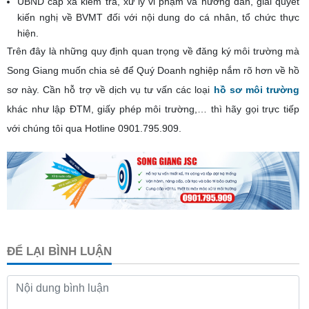
UBND cấp xã kiểm tra, xử lý vi phạm và hướng dẫn, giải quyết
kiến nghị về BVMT đối với nội dung do cá nhân, tổ chức thực
hiện.
Trên đây là những quy định quan trọng về đăng ký môi trường mà
Song Giang muốn chia sẻ để Quý Doanh nghiệp nắm rõ hơn về hồ
sơ này. Cần hỗ trợ về dịch vụ tư vấn các loại
hồ sơ môi trường
khác như lập ĐTM, giấy phép môi trường,… thì hãy gọi trực tiếp
với chúng tôi qua Hotline
0901.795.909
.
ĐỂ LẠI BÌNH LUẬN