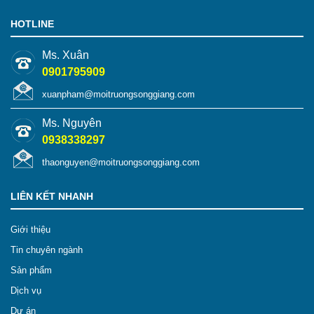
HOTLINE
Ms. Xuân
0901795909
xuanpham@moitruongsonggiang.com
Ms. Nguyên
0938338297
thaonguyen@moitruongsonggiang.com
LIÊN KẾT NHANH
Giới thiệu
Tin chuyên ngành
Sản phẩm
Dịch vụ
Dự án