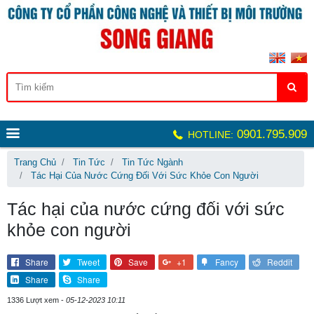
0901.795.909
HOTLINE:
Trang Chủ
Tin Tức
Tin Tức Ngành
Tác Hại Của Nước Cứng Đối Với Sức Khỏe Con Người
Tác hại của nước cứng đối với sức
khỏe con người
Share
Tweet
Save
+1
Fancy
Reddit
Share
Share
1336 Lượt xem -
05-12-2023 10:11