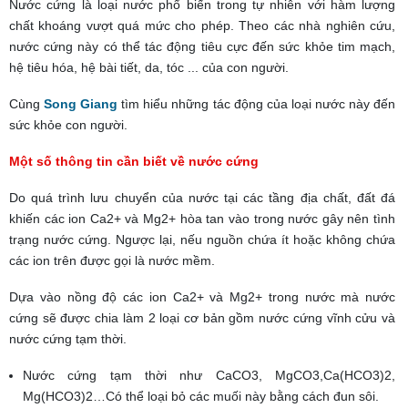
Nước cứng là loại nước phổ biến trong tự nhiên với hàm lượng
chất khoáng vượt quá mức cho phép. Theo các nhà nghiên cứu,
nước cứng này có thể tác động tiêu cực đến sức khỏe tim mạch,
hệ tiêu hóa, hệ bài tiết, da, tóc ... của con người.
Cùng
Song Giang
tìm hiểu những tác động của loại nước này đến
sức khỏe con người.
Một số thông tin cần biết về nước cứng
Do quá trình lưu chuyển của nước tại các tầng địa chất, đất đá
khiến các ion Ca2+ và Mg2+ hòa tan vào trong nước gây nên tình
trạng nước cứng. Ngược lại, nếu nguồn chứa ít hoặc không chứa
các ion trên được gọi là nước mềm.
Dựa vào nồng độ các ion Ca2+ và Mg2+ trong nước mà nước
cứng sẽ được chia làm 2 loại cơ bản gồm nước cứng vĩnh cửu và
nước cứng tạm thời.
Nước cứng tạm thời như CaCO3, MgCO3,Ca(HCO3)2,
Mg(HCO3)2…Có thể loại bỏ các muối này bằng cách đun sôi.