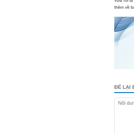
Vừa rồi l
thêm về bả
ĐỂ LẠI