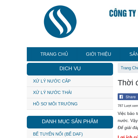
TRANG CHỦ
GIỚI THIỆU
SẢ
DỊCH VỤ
Trang Ch
Thời 
XỬ LÝ NƯỚC CẤP
XỬ LÝ NƯỚC THẢI
Share
HỒ SƠ MÔI TRƯỜNG
787 Lượt xe
Việc bảo t
nước. Vậy
DANH MỤC SẢN PHẨM
Để giải đ
BỂ TUYỂN NỔI (BỂ DAF)
Lợi ích 