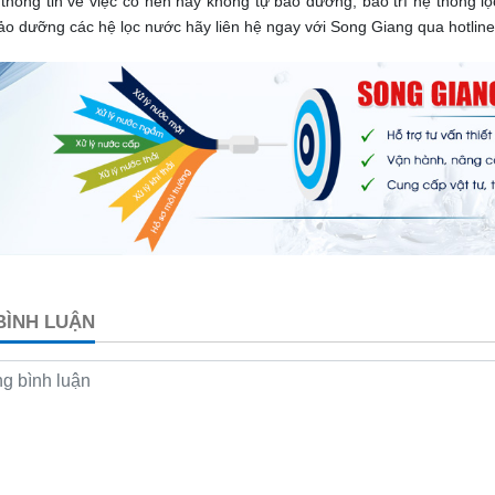
à thông tin về việc có nên hay không tự bảo dưỡng, bảo trì hệ thống 
o dưỡng các hệ lọc nước hãy liên hệ ngay với Song Giang qua hotline
 BÌNH LUẬN