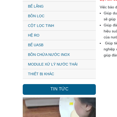
BỂ LẮNG
Việc bảo d
Giúp du
BỒN LỌC
sẽ giúp 
Giúp đả
CỘT LỌC TINH
hiệu su
HỆ RO
của nướ
Giúp ti
BỂ UASB
nghiệp 
BỒN CHỨA NƯỚC INOX
giúp đả
MODULE XỬ LÝ NƯỚC THẢI
THIẾT BỊ KHÁC
TIN TỨC