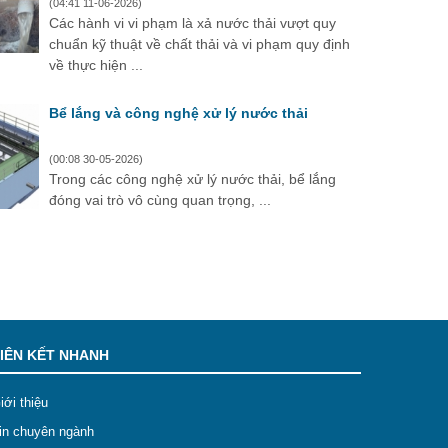
(04:41 11-06-2026)
Các hành vi vi phạm là xả nước thải vượt quy
chuẩn kỹ thuật về chất thải và vi phạm quy định
về thực hiện ...
Bể lắng và công nghệ xử lý nước thải
(00:08 30-05-2026)
Trong các công nghệ xử lý nước thải, bể lắng
đóng vai trò vô cùng quan trọng, ...
IÊN KẾT NHANH
iới thiệu
in chuyên ngành