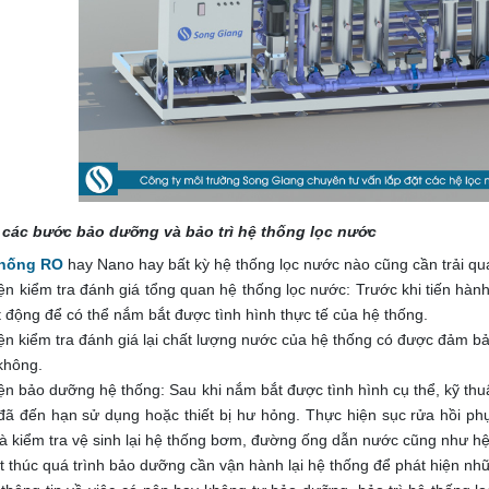
 các bước bảo dưỡng và bảo trì hệ thống lọc nước
thống RO
hay Nano hay bất kỳ hệ thống lọc nước nào cũng cần trải q
ện kiểm tra đánh giá tổng quan hệ thống lọc nước: Trước khi tiến hàn
t động để có thể nắm bắt được tình hình thực tế của hệ thống.
ện kiểm tra đánh giá lại chất lượng nước của hệ thống có được đảm b
không.
ện bảo dưỡng hệ thống: Sau khi nắm bắt được tình hình cụ thể, kỹ th
ị đã đến hạn sử dụng hoặc thiết bị hư hỏng. Thực hiện sục rửa hồi p
à kiểm tra vệ sinh lại hệ thống bơm, đường ống dẫn nước cũng như hệ
t thúc quá trình bảo dưỡng cần vận hành lại hệ thống để phát hiện nhữn