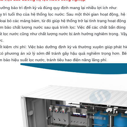
ưỡng bảo trì định kỳ và đúng quy định mang lại nhiều lợi ích như:
y trì tuổi thọ của hệ thống lọc nước: Sau một thời gian hoạt động, 
loại bỏ các mảng bám, từ đó giúp hệ thống trở lại tình trạng hoạt động 
m bảo chất lượng nước sau quá trình lọc: Việc để các chất bẩn đóng
ất lọc nước cũng như chất lượng nước bị ảnh hưởng nghiêm trọng. Vậy nê
c.
ết kiệm chi phí: Việc bảo dưỡng định kỳ và thường xuyên giúp phát 
có phương án xử lý sớm để tránh gây hậu quả nghiêm trọng hơn. Bên c
m bảo hiệu suất lọc nước, tránh tiêu hao điện năng lãng phí.