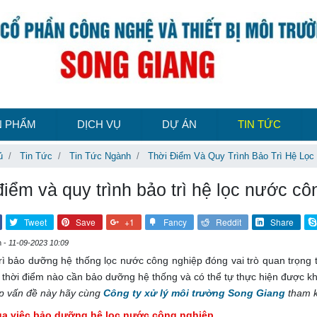
N PHẨM
DỊCH VỤ
DỰ ÁN
TIN TỨC
ủ
Tin Tức
Tin Tức Ngành
Thời Điểm Và Quy Trình Bảo Trì Hệ Lọ
điểm và quy trình bảo trì hệ lọc nước c
Tweet
Save
+1
Fancy
Reddit
Share
m -
11-09-2023 10:09
rì bảo dưỡng hệ thống lọc nước công nghiệp đóng vai trò quan trọng t
 thời điểm nào cần bảo dưỡng hệ thống và có thể tự thực hiện được k
áp vấn đề này hãy cùng
Công ty xử lý môi trường Song Giang
tham k
của việc bảo dưỡng hệ lọc nước công nghiệp