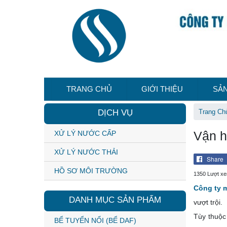
TRANG CHỦ
GIỚI THIỆU
SẢ
DỊCH VỤ
Trang Ch
Vận h
XỬ LÝ NƯỚC CẤP
XỬ LÝ NƯỚC THẢI
Share
HỒ SƠ MÔI TRƯỜNG
1350 Lượt x
Công ty 
DANH MỤC SẢN PHẨM
vượt trội.
Tùy thuộc
BỂ TUYỂN NỔI (BỂ DAF)