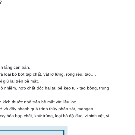
?
nh lắng cặn bẩn.
à loại bỏ bớt tạp chất, vật lơ lửng, rong rêu, tảo,…
ị giữ lại trên bề mặt.
ô nhiễm, hợp chất độc hại tại bể keo tụ - tạo bông, trung
 kích thước nhỏ trên bề mặt vật liệu lọc.
H và đẩy nhanh quá trình thủy phân sắt, mangan.
 hóa hợp chất, khử trùng, loại bỏ độ đục, vi sinh vật, vi