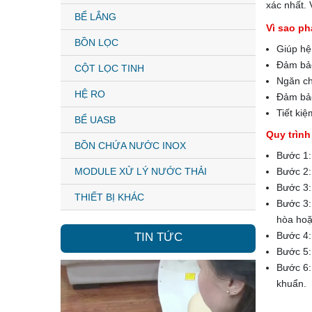
xác nhất.
BỂ LẮNG
Vì sao ph
BỒN LỌC
Giúp hệ
Đảm bảo
CỘT LỌC TINH
Ngăn ch
HỆ RO
Đảm bảo
Tiết kiệ
BỂ UASB
Quy trìn
BỒN CHỨA NƯỚC INOX
Bước 1:
MODULE XỬ LÝ NƯỚC THẢI
Bước 2: 
Bước 3: 
THIẾT BỊ KHÁC
Bước 3:
hòa hoặ
Bước 4: 
TIN TỨC
Bước 5:
Bước 6:
khuẩn.