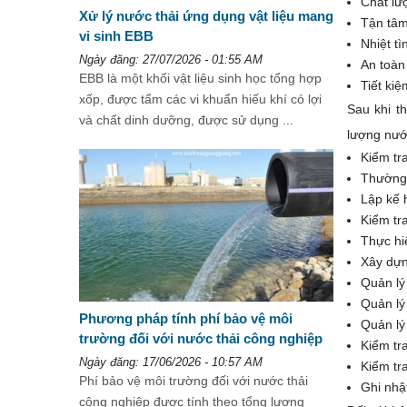
Chất lư
Xử lý nước thải ứng dụng vật liệu mang
Tận tâm
vi sinh EBB
Nhiệt tì
Ngày đăng: 27/07/2026 - 01:55 AM
An toàn
EBB là một khối vật liệu sinh học tổng hợp
Tiết kiệ
xốp, được tẩm các vi khuẩn hiếu khí có lợi
Sau khi t
và chất dinh dưỡng, được sử dụng ...
lượng nướ
Kiểm tra
Thường 
Lập kế 
Kiểm tra
Thực hi
Xây dựn
Quản lý 
Quản lý 
Phương pháp tính phí bảo vệ môi
Quản lý
trường đối với nước thải công nghiệp
Kiểm tr
Ngày đăng: 17/06/2026 - 10:57 AM
Kiểm tr
Phí bảo vệ môi trường đối với nước thải
Ghi nhậ
công nghiệp được tính theo tổng lượng