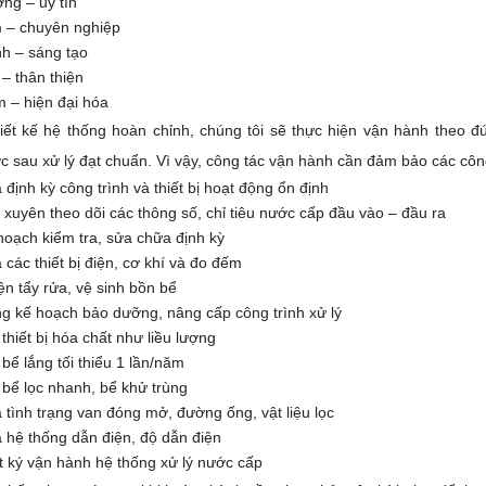
ợng – uy tín
 – chuyên nghiệp
nh – sáng tạo
 – thân thiện
m – hiện đại hóa
hiết kế hệ thống hoàn chỉnh, chúng tôi sẽ thực hiện vận hành theo 
c sau xử lý đạt chuẩn. Vì vậy, công tác vận hành cần đảm bảo các côn
 định kỳ công trình và thiết bị hoạt động ổn định
xuyên theo dõi các thông số, chỉ tiêu nước cấp đầu vào – đầu ra
hoạch kiểm tra, sửa chữa định kỳ
 các thiết bị điện, cơ khí và đo đếm
ện tẩy rửa, vệ sinh bồn bể
g kế hoạch bảo dưỡng, nâng cấp công trình xử lý
thiết bị hóa chất như liều lượng
bể lắng tối thiểu 1 lần/năm
 bể lọc nhanh, bể khử trùng
a tình trạng van đóng mở, đường ống, vật liệu lọc
a hệ thống dẫn điện, độ dẫn điện
t ký vận hành hệ thống xử lý nước cấp