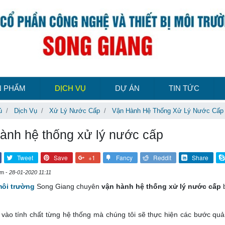
N PHẨM
DỊCH VỤ
DỰ ÁN
TIN TỨC
ủ
Dịch Vụ
Xử Lý Nước Cấp
Vận Hành Hệ Thống Xử Lý Nước Cấp
ành hệ thống xử lý nước cấp
Tweet
Save
+1
Fancy
Reddit
Share
em -
28-01-2020 11:11
môi trường
Song Giang chuyên
vận hành hệ thống xử lý nước cấp
b
 vào tính chất từng hệ thống mà chúng tôi sẽ thực hiện các bước quả