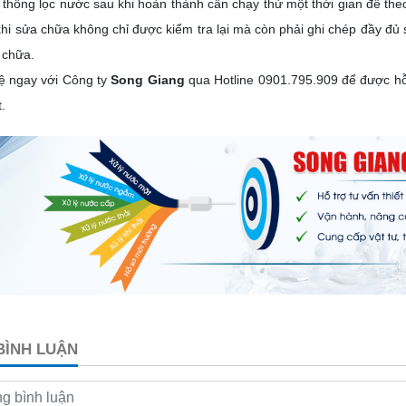
 thống lọc nước sau khi hoàn thành cần chạy thử một thời gian để the
khi sửa chữa không chỉ được kiểm tra lại mà còn phải ghi chép đầy đủ 
 chữa.
hệ ngay với Công ty
Song Giang
qua Hotline
0901.795.909
để được hỗ 
.
 BÌNH LUẬN