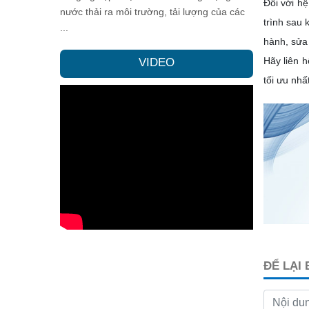
Đối với hệ
nước thải ra môi trường, tải lượng của các
trình sau 
...
hành, sửa
Hãy liên 
VIDEO
tối ưu nhất
ĐỂ LẠI