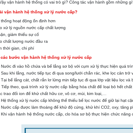
 Vậy vận hành hệ thống có vai trò gì? Công tác vận hành gồm những gì
ải vận hành hệ thống xử lý nước cấp?
 thống hoạt động ổn định hơn
 xử lý nguồn nước cấp chất lượng
ặn, giảm thiểu sự cố
 chất lượng nước đầu ra
m thời gian, chi phí
h các bước vận hành hệ thống xử lý nước cấp
 Nước đi vào hồ chứa và bể lắng sơ bộ với cụm xử lý thực hiện quá trì
Sau khi lắng, nước tiếp tục đi qua song/lưới chắn rác, khe lọc cản trở v
Tại bể lắng cát, chất rắn lơ lửng mịn tiếp tục đi qua lớp vật liệu lọc và b
 Tiếp theo, quá trình xử lý nước cấp bằng hóa chất để loại bỏ hết chất 
c trao đổi ion để khử chất hữu cơ, vô cơ, mùi, kim loại,…
Hệ thống xử lý nước cấp không thể thiếu bể lọc nước để giữ lại hạt cặn
 Nước cấp được làm thoáng để khử độ cứng, khử khí CO2, oxy, tăng p
 Khi vận hành hệ thống nước cấp, clo hóa sơ bộ thực hiện chức năng oxy