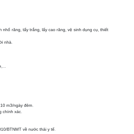
 nhổ răng, tẩy trắng, lấy cao răng, vệ sinh dụng cụ, thiết
ời nhà.
,...
< 10 m3/ngày đêm.
g chính xác.
010/BTNMT về nước thải y tế.