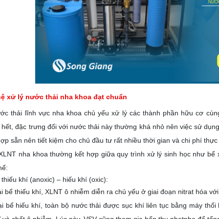
ệ xử lý nước thải nha khoa đạt chuẩn
ước thải lĩnh vực nha khoa chủ yếu xử lý các thành phần hữu cơ c
ết, đặc trưng đối với nước thải này thường khá nhỏ nên việc sử dụng 
hợp sẵn nên tiết kiệm cho chủ đầu tư rất nhiều thời gian và chi phí thực
XLNT nha khoa thường kết hợp giữa quy trình xử lý sinh học như bể x
hể:
hiếu khí (anoxic) – hiếu khí (oxic):
i bể thiếu khí, XLNT ô nhiễm diễn ra chủ yếu ở giai đoạn nitrat hóa với
ại bể hiếu khí, toàn bộ nước thải được sục khí liên tục bằng máy thổi