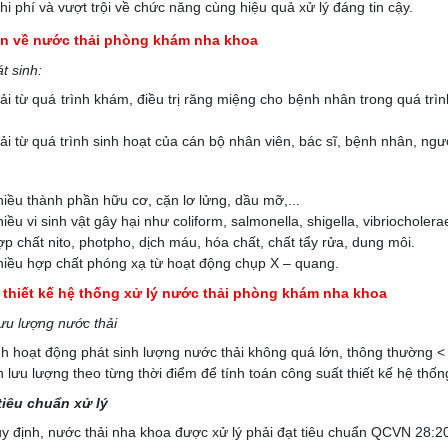
chi phí và vượt trội về chức năng cùng hiệu quả xử lý đáng tin cậy.
n về nước thải phòng khám nha khoa
t sinh:
i từ quá trình khám, điều trị răng miệng cho bệnh nhân trong quá trình
ải từ quá trình sinh hoạt của cán bộ nhân viên, bác sĩ, bệnh nhân, ngư
iều thành phần hữu cơ, cặn lơ lửng, dầu mỡ,...
ều vi sinh vật gây hại như coliform, salmonella, shigella, vibriocholerae
p chất nito, photpho, dịch máu, hóa chất, chất tẩy rửa, dung môi.
iều hợp chất phóng xạ từ hoạt động chụp X – quang.
 thiết kế hệ thống xử lý nước thải phòng khám nha khoa
ưu lượng nước thải
nh hoạt động phát sinh lượng nước thải không quá lớn, thông thường 
 lưu lượng theo từng thời điểm để tính toán công suất thiết kế hệ thốn
tiêu chuẩn xử lý
y định, nước thải nha khoa được xử lý phải đạt tiêu chuẩn QCVN 28:2