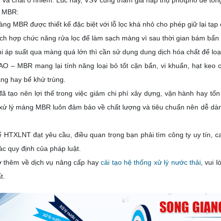
 và chất ô nhiễm. Lúc này, VSV cũng tham gia hấp thụ photpho để tổn
 MBR:
ng MBR được thiết kế đặc biệt với lỗ lọc khá nhỏ cho phép giữ lại tạp 
ích hợp chức năng rửa lọc để làm sạch màng vì sau thời gian bám bẩn l
hi áp suất qua màng quá lớn thì cần sử dụng dung dịch hóa chất để lo
AO – MBR mang lại tính năng loại bỏ tốt cặn bẩn, vi khuẩn, hạt keo 
ắng hay bể khử trùng.
ã tạo nên lợi thế trong việc giảm chi phí xây dựng, vận hành hay tốn
xử lý màng MBR luôn đảm bảo về chất lượng và tiêu chuẩn nên dễ dàng 
kế HTXLNT đạt yêu cầu, điều quan trọng bạn phải tìm công ty uy tín, 
ác quy định của pháp luật.
ợ thêm về dịch vụ nâng cấp hay
cải tạo hệ thống xử lý nước thải
, vui 
t.