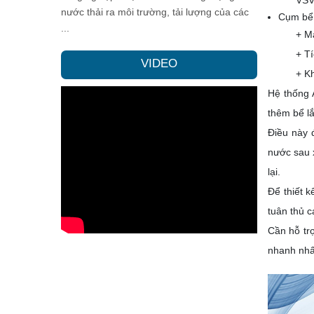
VSV
nước thải ra môi trường, tải lượng của các
Cụm bể
...
+ Mà
+ T
VIDEO
+ K
Hệ thống 
thêm bể l
Điều này đ
nước sau 
lại.
Để thiết 
tuân thủ c
Cần hỗ tr
nhanh nhấ