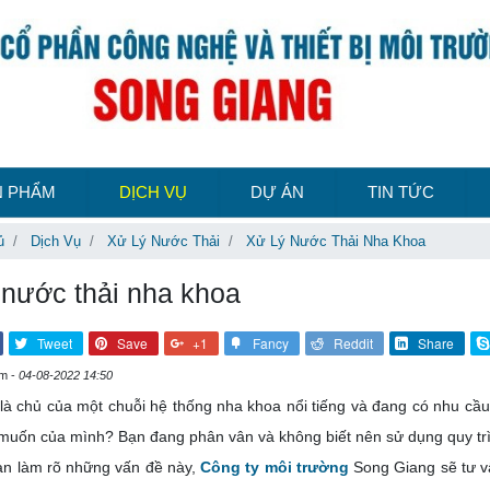
N PHẨM
DỊCH VỤ
DỰ ÁN
TIN TỨC
ủ
Dịch Vụ
Xử Lý Nước Thải
Xử Lý Nước Thải Nha Khoa
 nước thải nha khoa
Tweet
Save
+1
Fancy
Reddit
Share
em -
04-08-2022 14:50
là chủ của một chuỗi hệ thống nha khoa nổi tiếng và đang có nhu cầ
muốn của mình? Bạn đang phân vân và không biết nên sử dụng quy trì
ạn làm rõ những vấn đề này,
Công ty môi trường
Song Giang sẽ tư vấ