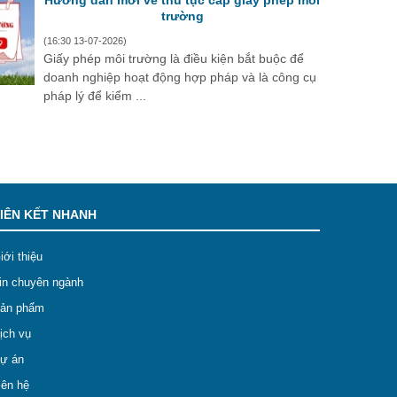
Hướng dẫn mới về thủ tục cấp giấy phép môi
trường
(16:30 13-07-2026)
Giấy phép môi trường là điều kiện bắt buộc để
doanh nghiệp hoạt động hợp pháp và là công cụ
pháp lý để kiểm ...
IÊN KẾT NHANH
iới thiệu
in chuyên ngành
ản phẩm
ịch vụ
ự án
iên hệ