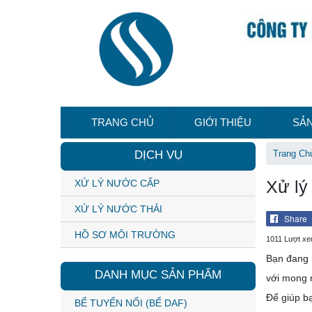
TRANG CHỦ
GIỚI THIỆU
SẢ
DỊCH VỤ
Trang Ch
Xử lý
XỬ LÝ NƯỚC CẤP
XỬ LÝ NƯỚC THẢI
Share
HỒ SƠ MÔI TRƯỜNG
1011 Lượt x
Bạn đang 
DANH MỤC SẢN PHẨM
với mong 
Để giúp b
BỂ TUYỂN NỔI (BỂ DAF)