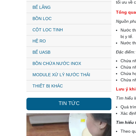
tối ưu về 
BỂ LẮNG
Tổng qua
BỒN LỌC
Nguồn phá
CỘT LỌC TINH
Nước thả
bị y tế.
HỆ RO
Nước th
Đặc điểm:
BỂ UASB
Chứa nh
BỒN CHỨA NƯỚC INOX
Chứa nhi
Chứa hợ
MODULE XỬ LÝ NƯỚC THẢI
Chứa nh
THIẾT BỊ KHÁC
Lưu ý khi
Tìm hiểu l
TIN TỨC
Quá trì
Xác định
Tìm hiểu 
Theo qu