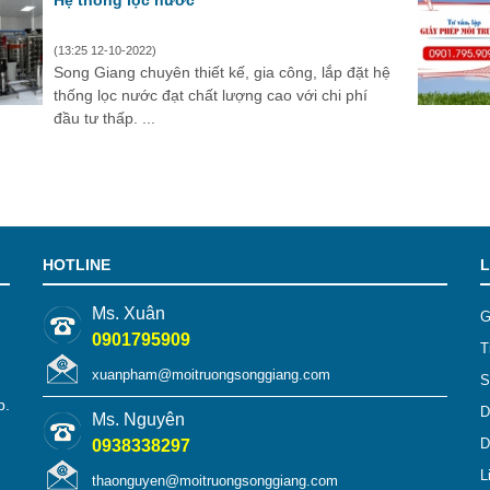
Hệ thống lọc nước
(13:25 12-10-2022)
Song Giang chuyên thiết kế, gia công, lắp đặt hệ
thống lọc nước đạt chất lượng cao với chi phí
đầu tư thấp. ...
HOTLINE
L
Ms. Xuân
G
0901795909
T
xuanpham@moitruongsonggiang.com
S
p.
D
Ms. Nguyên
D
0938338297
L
thaonguyen@moitruongsonggiang.com