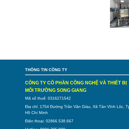
THÔNG TIN CÔNG TY
CÔNG TY CỔ PHẦN CÔNG NGHỆ VÀ THIẾT BỊ
MÔI TRƯỜNG SONG GIANG
Mã số thuế: 0316271542
Địa chỉ: 1754 Đường Trần Văn Giàu, Xã Tân Vĩnh Lộc, T
Hồ Chí Minh
Điện thoại: 02866.538.667