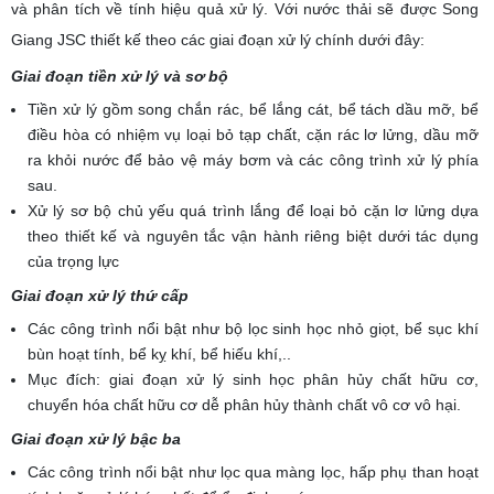
và phân tích về tính hiệu quả xử lý. Với nước thải sẽ được Song
Giang JSC thiết kế theo các giai đoạn xử lý chính dưới đây:
Giai đoạn tiền xử lý và sơ bộ
Tiền xử lý gồm song chắn rác, bể lắng cát, bể tách dầu mỡ, bể
điều hòa có nhiệm vụ loại bỏ tạp chất, cặn rác lơ lửng, dầu mỡ
ra khỏi nước để bảo vệ máy bơm và các công trình xử lý phía
sau.
Xử lý sơ bộ chủ yếu quá trình lắng để loại bỏ cặn lơ lửng dựa
theo thiết kế và nguyên tắc vận hành riêng biệt dưới tác dụng
của trọng lực
Giai đoạn xử lý thứ cấp
Các công trình nổi bật như bộ lọc sinh học nhỏ giọt, bể sục khí
bùn hoạt tính, bể kỵ khí, bể hiếu khí,..
Mục đích: giai đoạn xử lý sinh học phân hủy chất hữu cơ,
chuyển hóa chất hữu cơ dễ phân hủy thành chất vô cơ vô hại.
Giai đoạn xử lý bậc ba
Các công trình nổi bật như lọc qua màng lọc, hấp phụ than hoạt