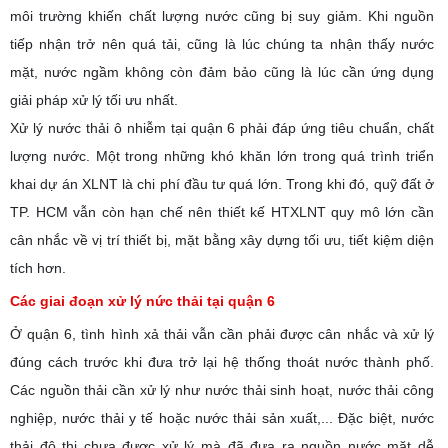
môi trường khiến chất lượng nước cũng bị suy giảm. Khi nguồn
tiếp nhận trở nên quá tải, cũng là lúc chúng ta nhận thấy nước
mặt, nước ngầm không còn đảm bảo cũng là lúc cần ứng dụng
giải pháp xử lý tối ưu nhất.
Xử lý nước thải ô nhiễm tại quận 6 phải đáp ứng tiêu chuẩn, chất
lượng nước. Một trong những khó khăn lớn trong quá trình triển
khai dự án XLNT là chi phí đầu tư quá lớn. Trong khi đó, quỹ đất ở
TP. HCM vẫn còn hạn chế nên thiết kế HTXLNT quy mô lớn cần
cân nhắc về vị trí thiết bị, mặt bằng xây dựng tối ưu, tiết kiệm diện
tích hơn.
Các giai đoạn xử lý nức thải tại quận 6
Ở quận 6, tình hình xả thải vẫn cần phải được cân nhắc và xử lý
đúng cách trước khi đưa trở lại hệ thống thoát nước thành phố.
Các nguồn thải cần xử lý như nước thải sinh hoạt, nước thải công
nghiệp, nước thải y tế hoặc nước thải sản xuất,... Đặc biệt, nước
thải đô thị chưa được xử lý mà đã đưa ra nguồn nước mặt dễ