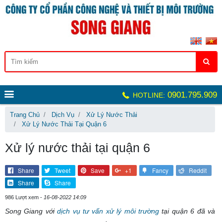
0901.795.909
HOTLINE:
Trang Chủ
Dịch Vụ
Xử Lý Nước Thải
Xử Lý Nước Thải Tại Quận 6
Xử lý nước thải tại quận 6
Share
Tweet
Save
+1
Fancy
Reddit
Share
Share
986 Lượt xem -
16-08-2022 14:09
Song Giang với
dịch vụ tư vấn xử lý môi trường
tại quận 6 đã và