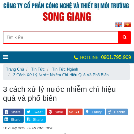
0901.795.909
HOTLINE:
Trang Chủ
Tin Tức
Tin Tức Ngành
3 Cách Xử Lý Nước Nhiễm Chì Hiệu Quả Và Phổ Biến
3 cách xử lý nước nhiễm chì hiệu
quả và phổ biến
Share
Tweet
Save
+1
Fancy
Reddit
Share
Share
1112 Lượt xem -
06-09-2023 10:28