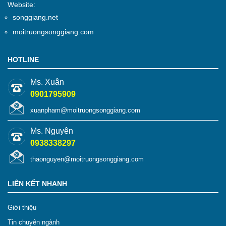
Website:
songgiang.net
moitruongsonggiang.com
HOTLINE
Ms. Xuân
0901795909
xuanpham@moitruongsonggiang.com
Ms. Nguyên
0938338297
thaonguyen@moitruongsonggiang.com
LIÊN KẾT NHANH
Giới thiệu
Tin chuyên ngành