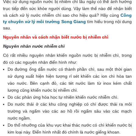
Việc sử dụng nguồn nước bị nhiễm chì lâu ngày có thể ảnh hưởng
trục tiếp đến sức khỏe người dùng.
Vậy làm thế nào để nhận biết
và cách xử lý nước nhiễm chì sao cho hiệu quả? Hãy cùng
Công
ty chuyên xử lý môi trường Song Giang
tìm hiểu trong nội dung
sau.
Nguyên nhân và cách nhận biết nước bị nhiễm chì
Nguyên nhân nước nhiễm chì
Có rất nhiều nguyên nhân khiến nguồn nước bị nhiễm chì, trong
đó có các nguyên nhân điển hình như:
Do đường ống dẫn nước có thành phần chì, sau một thời gian
sử dụng xuất hiện hiện tượng rỉ sét khiến các ion chì hòa tan
vào nước. Bên cạnh đó, các tét nước làm từ inox kém chất
lượng cũng khiến nước bị nhiễm chì.
Do các phản ứng hóa học tự nhiên khiến nước nhiễm chì.
Do nước thải ở các khu công nghiệp có chì được thải ra môi
trường và ngấm vào các ao hồ rồi ngấm sâu vào các mạch
nước ngầm.
Do thổ nhưỡng của khu vực khai thác nước có chì khiến nước bị
kim loại này. Điển hình nhất đó chính là nước giếng khoan.