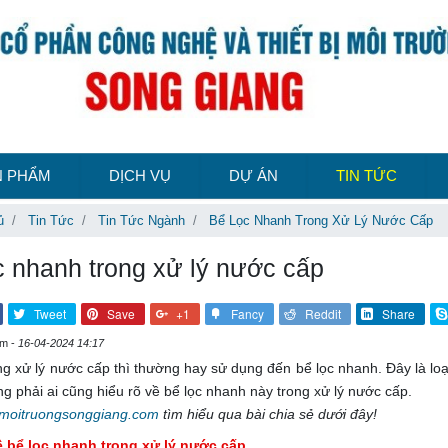
N PHẨM
DỊCH VỤ
DỰ ÁN
TIN TỨC
ủ
Tin Tức
Tin Tức Ngành
Bể Lọc Nhanh Trong Xử Lý Nước Cấp
c nhanh trong xử lý nước cấp
Tweet
Save
+1
Fancy
Reddit
Share
em -
16-04-2024 14:17
 xử lý nước cấp thì thường hay sử dụng đến bể lọc nhanh. Đây là loại
g phải ai cũng hiểu rõ về bể lọc nhanh này trong xử lý nước cấp.
moitruongsonggiang.com
tìm hiểu qua bài chia sẻ dưới đây!
ề bể lọc nhanh trong xử lý nước cấp