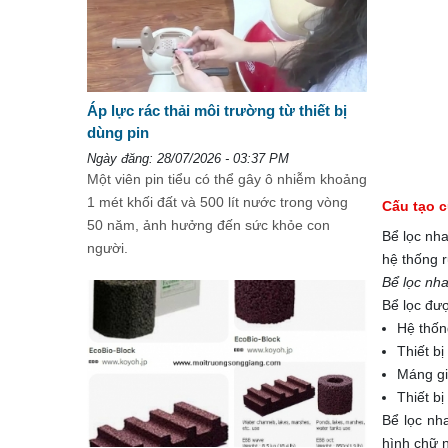
Áp lực rác thải môi trường từ thiết bị
dùng pin
Ngày đăng: 28/07/2026 - 03:37 PM
Một viên pin tiểu có thể gây ô nhiễm khoảng
1 mét khối đất và 500 lít nước trong vòng
Cấu tạo c
50 năm, ảnh hưởng đến sức khỏe con
Bể lọc nha
người.
hệ thống r
Bể lọc nha
Bể lọc đượ
Hệ thốn
Thiết b
Máng gi
Thiết b
Bể lọc nh
hình chữ n