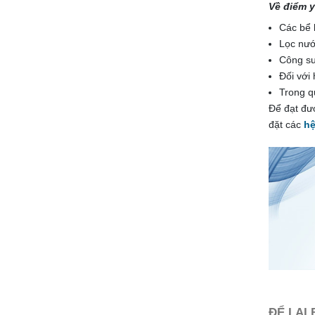
Về điểm 
Các bể 
Lọc nướ
Công su
Đối với
Trong q
Để đạt đượ
đặt các
hệ
ĐỂ LẠI