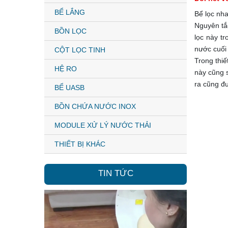
BỂ LẮNG
Bể lọc nha
Nguyên tắ
BỒN LỌC
lọc này tr
nước cuối
CỘT LỌC TINH
Trong thiế
HỆ RO
này cũng 
ra cũng đ
BỂ UASB
BỒN CHỨA NƯỚC INOX
MODULE XỬ LÝ NƯỚC THẢI
THIẾT BỊ KHÁC
TIN TỨC