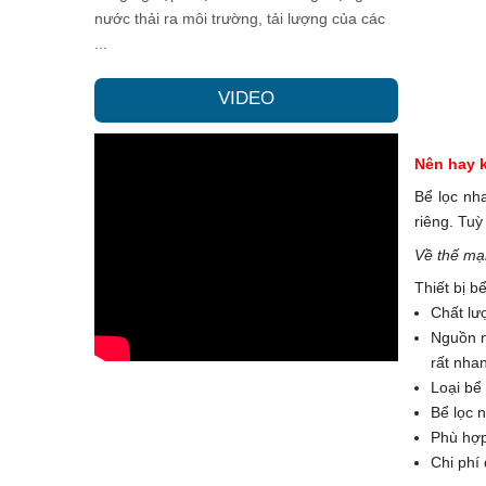
nước thải ra môi trường, tải lượng của các
...
VIDEO
Nên hay 
Bể lọc nh
riêng. Tuỳ
Về thế m
Thiết bị b
Chất lượ
Nguồn n
rất nha
Loại bể 
Bể lọc n
Phù hợp
Chi phí