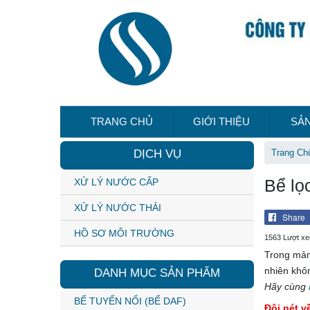
TRANG CHỦ
GIỚI THIỆU
SẢ
DỊCH VỤ
Trang Ch
Bể lọ
XỬ LÝ NƯỚC CẤP
XỬ LÝ NƯỚC THẢI
Share
HỒ SƠ MÔI TRƯỜNG
1563 Lượt x
Trong mảng
nhiên khôn
DANH MỤC SẢN PHẨM
Hãy cùng
BỂ TUYỂN NỔI (BỂ DAF)
Đôi nét v