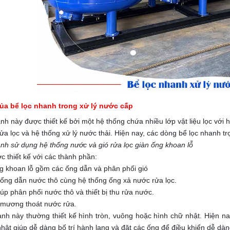
ủa bể lọc nhanh trong xử lý nước cấp
nh này được thiết kế bởi một hệ thống chứa nhiều lớp vật liệu lọc với
ửa lọc và hệ thống xử lý nước thải. Hiện nay, các dòng bể lọc nhanh 
nh sử dụng hệ thống nước và gió rửa lọc giàn ống khoan lỗ
c thiết kế với các thành phần:
g khoan lỗ gồm các ống dẫn và phân phối gió
ị ống dẫn nước thô cùng hệ thống ống xả nước rửa lọc.
úp phân phối nước thô và thiết bị thu rửa nước.
ị mương thoát nước rửa.
anh này thường thiết kế hình tròn, vuông hoặc hình chữ nhật. Hiện n
hật giúp dễ dàng bố trí hành lang và đặt các ống để điều khiển dễ dà