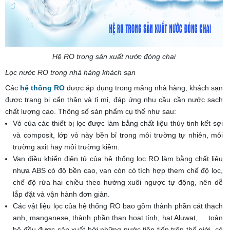
Hệ RO trong sản xuất nước đóng chai
Lọc nước RO trong nhà hàng khách sạn
Các
hệ thống RO
được áp dụng trong mảng nhà hàng, khách sạn
được trang bị cẩn thận và tỉ mỉ, đáp ứng nhu cầu cần nước sạch
chất lượng cao. Thông số sản phẩm cụ thể như sau:
Vỏ của các thiết bị lọc được làm bằng chất liệu thủy tinh kết sợi
và composit, lớp vỏ này bền bỉ trong môi trường tự nhiên, môi
trường axit hay môi trường kiềm.
Van điều khiển điện tử của hệ thống lọc RO làm bằng chất liệu
nhựa ABS có độ bền cao, van còn có tích hợp them chế độ lọc,
chế độ rửa hai chiều theo hướng xuôi ngược tự động, nên dễ
lắp đặt và vận hành đơn giản.
Các vật liệu lọc của hệ thống RO bao gồm thành phần cát thạch
anh, manganese, thành phần than hoạt tính, hạt Aluwat, ... toàn
bộ đều được sản xuất bởi những nước tiên tiến trên thế giới, có