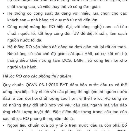
chất lượng cao, và việc thay thế vô cùng đơn giản.
Hệ thống có công suất đa dạng với nhiều lựa chọn cho các
khách sạn – nhà hàng có quy mô từ nhỏ đến lớn.
Công nghệ màng lọc RO hiện đại, với công nghệ nano có tiêu
chuẩn quốc tế; kết hợp cùng đèn UV để diệt khuẩn, làm sạch
nguồn nước tối đa.
Hệ thổng RO vận hành dễ dàng và đơn giản mà lại rất an toàn.
Bởi chúng có các chế độ giám sát qua HMI, có sự kết nối hệ
thống điều khiển trung tâm DCS, BMF... vô cùng tiện lợi cho
người vận hành.
Hệ lọc RO cho các phòng thí nghiệm
Quy chuẩn QCVN 06-1:2010 BYT đảm bảo nước đầu ra có thể
uống trực tiếp. Tuy nhiên với các phòng thí nghiệm thì nguồn nước
đầu ra còn đòi hỏi chất lượng cao hơn, vì thế hệ lọc RO cũng sẽ
có những thay đổi phù hợp với yêu cầu của ngành mà vẫn đáp
ứng chất lượng tuyệt đối. Đặc điểm đặc trưng trong cấu tạo của
các hệ lọc RO phòng thí nghiệm đó là:
Ngoài tiêu chuẩn của bộ y tế ở trên, nước đầu ra còn phải bổ