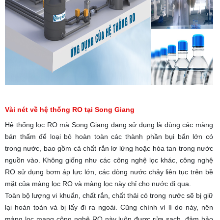
Vài nét về hệ thống RO tại Song Giang
Hệ thống lọc RO mà Song Giang đang sử dụng là dùng các màng
bán thấm để loại bỏ hoàn toàn các thành phần bụi bẩn lớn có
trong nước, bao gồm cả chất rắn lơ lửng hoặc hòa tan trong nước
nguồn vào. Không giống như các công nghệ lọc khác, công nghệ
RO sử dụng bơm áp lực lớn, các dòng nước chảy liên tục trên bề
mặt của màng lọc RO và màng lọc này chỉ cho nước đi qua.
Toàn bộ lượng vi khuẩn, chất rắn, chất thải có trong nước sẽ bị giữ
lại hoàn toàn và bị lấy đi ra ngoài. Cũng chính vì lí do này, nên
màng lọc mang công nghệ RO này luôn được rửa sạch, đảm bảo