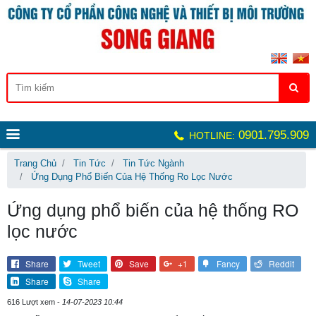
0901.795.909
HOTLINE:
Trang Chủ
Tin Tức
Tin Tức Ngành
Ứng Dụng Phổ Biến Của Hệ Thống Ro Lọc Nước
Ứng dụng phổ biến của hệ thống RO
lọc nước
Share
Tweet
Save
+1
Fancy
Reddit
Share
Share
616 Lượt xem -
14-07-2023 10:44