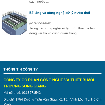
sạch nước ...
Bể lắng và công nghệ xử lý nước thải
(00:08 30-05-2026)
Trong các công nghệ xử lý nước thải, bể lắng
đóng vai trò vô cùng quan trọng, ...
THÔNG TIN CÔNG TY
CÔNG TY CỔ PHẦN CÔNG NGHỆ VÀ THIẾT BỊ MÔI
TRƯỜNG SONG GIANG
Mã số thuế: 0316271542
Địa chỉ: 1754 Đường Trần Văn Giàu, Xã Tân Vĩnh Lộc, Tp. Hồ Chí
Minh