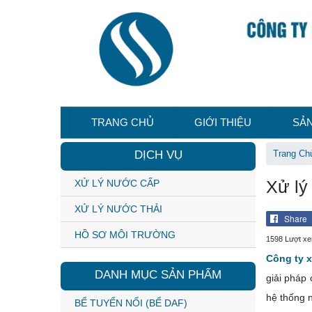
TRANG CHỦ
GIỚI THIỆU
SẢ
DỊCH VỤ
Trang Ch
Xử lý
XỬ LÝ NƯỚC CẤP
XỬ LÝ NƯỚC THẢI
Share
HỒ SƠ MÔI TRƯỜNG
1598 Lượt x
Công ty 
DANH MỤC SẢN PHẨM
giải pháp
hệ thống 
BỂ TUYỂN NỔI (BỂ DAF)