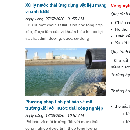
Xử lý nước thải ứng dụng vật liệu mang
Công ngh
vi sinh EBB
Quy trình 
Ngày đăng: 27/07/2026 - 01:55 AM
Chiều c
EBB là một khối vật liệu sinh học tổng hợp
Hệ thốn
xốp, được tẩm các vi khuẩn hiếu khí có lợi
Thiết k
và chất dinh dưỡng, được sử dụng ...
Sự kết h
Quy trình
- Khử sắt
mềm nước
Trường hợ
Trường hợ
Phương pháp tính phí bảo vệ môi
- Khử sắt
trường đối với nước thải công nghiệp
+ Kh
Ngày đăng: 17/06/2026 - 10:57 AM
Phí bảo vệ môi trường đối với nước thải
+ K
công nghiệp được tính theo tổng lượng