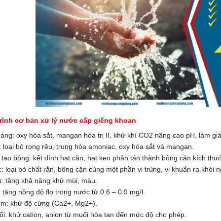
rình cơ bản xử lý nước cấp giếng khoan
áng: oxy hóa sắt, mangan hóa trị II, khử khí CO2 nâng cao pH, làm gi
: loại bỏ rong rêu, trung hòa amoniac, oxy hóa sắt và mangan.
- tạo bông: kết dính hạt cặn, hạt keo phân tán thành bông cặn kích th
c: loại bỏ chất rắn, bông cặn cùng một phần vi trùng, vi khuẩn ra khỏi
: tăng khả năng khử mùi, màu.
 tăng nồng độ flo trong nước từ 0.6 – 0.9 mg/l.
m: khử độ cứng (Ca2+, Mg2+).
i: khử cation, anion từ muối hòa tan đến mức độ cho phép.