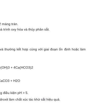
2 máng tràn.
 trình oxy hóa và thủy phân sắt.
 và thường kết hợp cùng với giai đoạn ổn định hoặc làm
e(OH)3 + 4Ca(HCO3)2
 CaCO3 + H2O
g điều kiện pH > 5.
oxit làm chất xúc tác khử sắt hiệu quả.