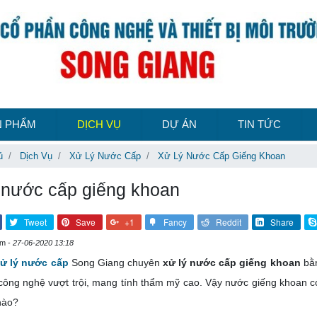
N PHẨM
DỊCH VỤ
DỰ ÁN
TIN TỨC
ủ
Dịch Vụ
Xử Lý Nước Cấp
Xử Lý Nước Cấp Giếng Khoan
 nước cấp giếng khoan
Tweet
Save
+1
Fancy
Reddit
Share
em -
27-06-2020 13:18
xử lý nước cấp
Song Giang chuyên
xử lý nước cấp giếng khoan
bằn
 công nghệ vượt trội, mang tính thẩm mỹ cao. Vậy nước giếng khoan c
nào?