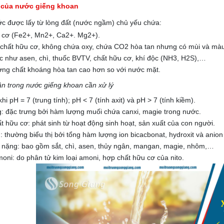
 của nước giếng khoan
ớc được lấy từ lòng đất (nước ngầm) chủ yếu chứa:
 cơ (Fe2+, Mn2+, Ca2+. Mg2+).
 chất hữu cơ, không chứa oxy, chứa CO2 hòa tan nhưng có mùi và màu
c như asen, chì, thuốc BVTV, chất hữu cơ, khí độc (NH3, H2S),…
ng chất khoáng hòa tan cao hơn so với nước mặt.
n trong nước giếng khoan cần xử lý
hi pH = 7 (trung tính); pH < 7 (tính axit) và pH > 7 (tính kiềm).
: đặc trưng bởi hàm lượng muối chứa canxi, magie trong nước.
t hữu cơ: phát sinh từ hoạt động sinh hoạt, sản xuất của con người.
: thường biểu thị bởi tổng hàm lượng ion bicacbonat, hydroxit và anion
i nặng: bao gồm sắt, chì, asen, thủy ngân, mangan, magie, nhôm,…
amoni: do phân tử kim loại amoni, hợp chất hữu cơ của nito.