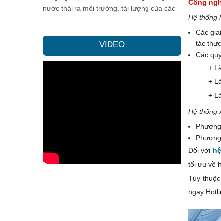
Công ngh
nước thải ra môi trường, tải lượng của các
Hệ thống 
...
Các gia
tác thự
VIDEO
Các quy 
+ Là
+ Là
+ L
Hệ thống 
Phương 
Phương 
Đối với
hệ
tối ưu về 
Tùy thuộc
ngay Hotl