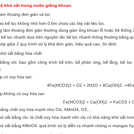
ệ khử sắt trong nước giếng khoan
làm thoáng đơn giản và lọc
ao bể lọc không nhỏ hơn 0,6m chứa các lớp vật liệu lọc.
g làm thoáng đơn giản thường dùng giàn ống khoan lỗ hoặc hệ thống 
ế bể lọc nhanh dựa trên nguyên tắc bể lọc nhanh thông thường bằng quá
ợp giữa 2 quy trình xử lý khá đơn giản, hiệu quả cao, ổn định.
 khử sắt bằng hóa chất
 bằng vôi: bao gồm công trình bể trộn, bể phản ứng, bể lắng, bể lọc
.
p có oxy hòa tan:
4Fe(HCO3)2 + O2 + 2H2O + 4Ca(OH)2 ->4F
p không có oxy hòa tan:
Fe(HCO3)2 + Ca(OH)2 -> FeCO3 +
 bằng chất oxy hóa mạnh như Clo, KMnO4, O3,…
ử sắt bằng clo: là chất oxy hóa mạnh nên clo có khả năng khử sắt tron
hử sắt bằng KMnO4: quá trình xử lý diễn ra nhanh chóng vì mangan hydr