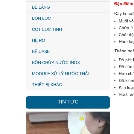
Đặc điểm
BỂ LẮNG
Đây là nư
BỒN LỌC
Muối vô
Chứa ít
CỘT LỌC TINH
Chất độ
HỆ RO
Hàm lượ
Thành phầ
BỂ UASB
Độ pH: k
BỒN CHỨA NƯỚC INOX
Độ cứng
MODULE XỬ LÝ NƯỚC THẢI
Hợp chấ
Độ kiềm
THIẾT BỊ KHÁC
Kim loạ
Nitrit, 
TIN TỨC