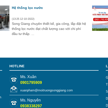
Hệ thống lọc nước
(13:25 12-10-2022)
Song Giang chuyên thiết kế, gia công, lắp đặt hệ
thống lọc nước đạt chất lượng cao với chi phí
đầu tư thấp. ...
HOTLINE
L
Ms. Xuân
G
0901795909
T
xuanpham@moitruongsonggiang.com
S
p.
D
Ms. Nguyên
D
0938338297