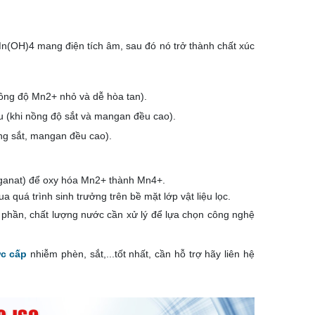
p Mn(OH)4 mang điện tích âm, sau đó nó trở thành chất xúc
 nồng độ Mn2+ nhỏ và dễ hòa tan).
ệu (khi nồng độ sắt và mangan đều cao).
ợng sắt, mangan đều cao).
ganat) để oxy hóa Mn2+ thành Mn4+.
quá trình sinh trưởng trên bề mặt lớp vật liệu lọc.
 phần, chất lượng nước cần xử lý để lựa chọn công nghệ
ớc cấp
nhiễm phèn, sắt,...tốt nhất, cần hỗ trợ hãy liên hệ