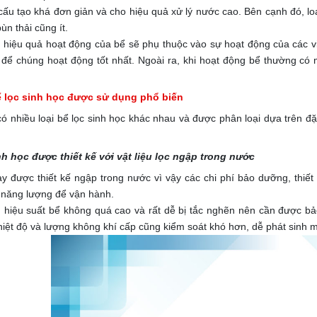
 cấu tạo khá đơn giản và cho hiệu quả xử lý nước cao. Bên cạnh đó, l
ùn thải cũng ít.
, hiệu quả hoạt động của bể sẽ phụ thuộc vào sự hoạt động của các v
 để chúng hoạt động tốt nhất.
Ngoài ra, khi hoạt động bể thường có 
ể lọc sinh học được sử dụng phổ biến
ó nhiều loại bể lọc sinh học khác nhau và được phân loại dựa trên đặ
nh học được thiết kế với vật liệu lọc ngập trong nước
ày được thiết kế ngập trong nước vì vậy các chi phí bảo dưỡng, thiế
 năng lượng để vận hành.
, hiệu suất bể không quá cao và rất dễ bị tắc nghẽn nên cần được 
iệt độ và lượng không khí cấp cũng kiểm soát khó hơn, dễ phát sinh m