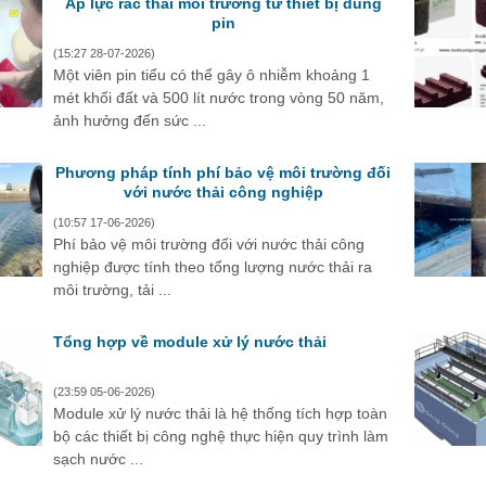
Áp lực rác thải môi trường từ thiết bị dùng
pin
(15:27 28-07-2026)
Một viên pin tiểu có thể gây ô nhiễm khoảng 1
mét khối đất và 500 lít nước trong vòng 50 năm,
ảnh hưởng đến sức ...
Phương pháp tính phí bảo vệ môi trường đối
với nước thải công nghiệp
(10:57 17-06-2026)
Phí bảo vệ môi trường đối với nước thải công
nghiệp được tính theo tổng lượng nước thải ra
môi trường, tải ...
Tổng hợp về module xử lý nước thải
(23:59 05-06-2026)
Module xử lý nước thải là hệ thống tích hợp toàn
bộ các thiết bị công nghệ thực hiện quy trình làm
sạch nước ...