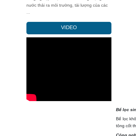
nước thải ra môi trường, tải lượng của các
...
VIDEO
Bể lọc si
Bể lọc kh
tông cốt 
Công nghệ