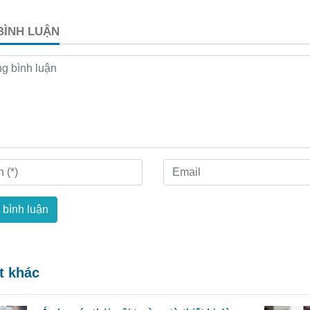
 BÌNH LUẬN
 bình luận
ết khác