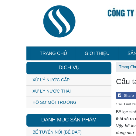
TRANG CHỦ
GIỚI THIỆU
SẢ
DỊCH VỤ
Trang Ch
Cấu t
XỬ LÝ NƯỚC CẤP
XỬ LÝ NƯỚC THẢI
Share
HỒ SƠ MÔI TRƯỜNG
1376 Lượt x
Bể lọc si
thải xả ra
DANH MỤC SẢN PHẨM
Vậy bể lọ
BỂ TUYỂN NỔI (BỂ DAF)
dung sau.