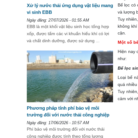
Bể lọc có
Xử lý nước thải ứng dụng vật liệu mang
và lượng b
vi sinh EBB
Tuy nhiên
Ngày đăng: 27/07/2026 - 01:55 AM
không khí
EBB là một khối vật liệu sinh học tổng hợp
cận.
xốp, được tẩm các vi khuẩn hiếu khí có lợi
và chất dinh dưỡng, được sử dụng ...
Một số b
Hiện nay c
như:
Bể lọc si
Loại bể n
quá nhiều
Tuy nhiên
cảm với nh
Phương pháp tính phí bảo vệ môi
trường đối với nước thải công nghiệp
Ngày đăng: 17/06/2026 - 10:57 AM
Phí bảo vệ môi trường đối với nước thải
công nghiệp được tính theo tổng lượng