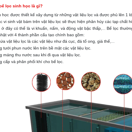
bể lọc sinh học là gì?
h học được thiết kế xây dựng từ những vật liệu lọc và được phủ lên 1 lớ
các vi sinh vật bám trên vật liệu lọc sẽ thực hiện phân hủy các tạp chấ
t ở đây có thể là vi khuẩn, nấm, và động vật bậc thấp,...
Bể lọc thườn
nhật với 4 thành phần cấu tạo chính bao gồm:
a vật liệu lọc là các vật liệu như đá cục, đá tổ ong, giá thể,...
 tưới phun nước lên trên bề mặt các vật liệu lọc.
g máng thu nước sau khi đi qua vật liệu lọc.
g cấp và phân phối khí cho bể lọc.