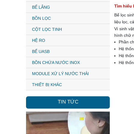
Tìm hiểu 
BỂ LẮNG
Bể lọc sin
BỒN LỌC
liệu lọc, 
Vi sinh vậ
CỘT LỌC TINH
hình chữ 
HỆ RO
Phần chứ
Hệ thống
BỂ UASB
Hệ thốn
BỒN CHỨA NƯỚC INOX
Hệ thốn
MODULE XỬ LÝ NƯỚC THẢI
THIẾT BỊ KHÁC
TIN TỨC