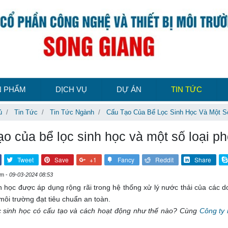
N PHẨM
DỊCH VỤ
DỰ ÁN
TIN TỨC
ủ
Tin Tức
Tin Tức Ngành
Cấu Tạo Của Bể Lọc Sinh Học Và Một Số
ạo của bể lọc sinh học và một số loại ph
Tweet
Save
+1
Fancy
Reddit
Share
em -
09-03-2024 08:53
nh học được áp dụng rộng rãi trong hệ thống xử lý nước thải của cá
 môi trường đạt tiêu chuẩn an toàn.
c sinh học có cấu tạo và cách hoạt động như thế nào? Cùng
Công ty