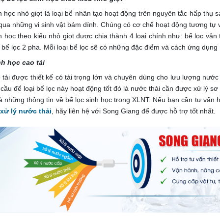
h học nhỏ giọt là loại bể nhân tạo hoạt động trên nguyên tắc hấp thụ 
qua những vi sinh vật bám dính. Chúng có cơ chế hoạt động tương tự v
h học theo kiểu nhỏ giọt được chia thành 4 loại chính như: bể lọc vận 
 bể lọc 2 pha. Mỗi loại bể lọc sẽ có những đặc điểm và cách ứng dụng 
nh học cao tải
 tải được thiết kế có tải trọng lớn và chuyên dùng cho lưu lượng nước
 cầu để loại bể lọc này hoạt động tốt đó là nước thải cần được xử lý sơ
à những thông tin về bể lọc sinh học trong XLNT. Nếu bạn cần tư vấn 
xử lý nước thải
, hãy liên hệ với Song Giang để được hỗ trợ tốt nhất.