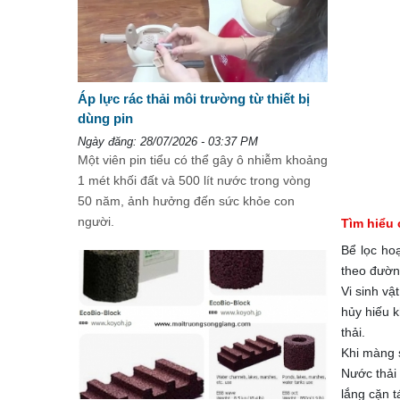
Áp lực rác thải môi trường từ thiết bị
dùng pin
Ngày đăng: 28/07/2026 - 03:37 PM
Một viên pin tiểu có thể gây ô nhiễm khoảng
1 mét khối đất và 500 lít nước trong vòng
50 năm, ảnh hưởng đến sức khỏe con
người.
Tìm hiểu 
Bể lọc hoạ
theo đường
Vi sinh vậ
hủy hiếu k
thải.
Khi màng s
Nước thải 
lắng cặn t