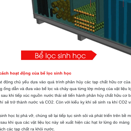
cách hoạt động của bể lọc sinh học
t động chủ yếu dựa vào quá trình phân hủy các tạp chất hữu cơ của cá
 ống dẫn và đưa vào bể lọc và chảy qua từng lớp mỏng của vật liệu lọc
t sau khi tiếp xúc nguồn nước thải sẽ tiến hành phân hủy chất hữu cơ 
hí sẽ trở thành nước và CO2. Còn với kiểu kỵ khí sẽ sinh ra khí CO2 v
inh học bị phá vỡ, chúng sẽ lại tiếp tục sinh sôi và phát triển trên bề mặ
sau khi qua các vật liệu lọc này sẽ xuất hiện các hạt lơ lửng do màn
ách các tạp chất ra khỏi nước.