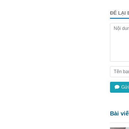
ĐỂ LẠI
Gửi
Bài vi