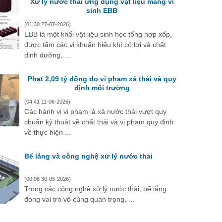
Xử lý nước thải ứng dụng vật liệu mang vi
sinh EBB
(01:30 27-07-2026)
EBB là một khối vật liệu sinh học tổng hợp xốp,
được tẩm các vi khuẩn hiếu khí có lợi và chất
dinh dưỡng, ...
Phạt 2,09 tỷ đồng do vi phạm xả thải và quy
định môi trường
(04:41 11-06-2026)
Các hành vi vi phạm là xả nước thải vượt quy
chuẩn kỹ thuật về chất thải và vi phạm quy định
về thực hiện ...
Bể lắng và công nghệ xử lý nước thải
(00:08 30-05-2026)
Trong các công nghệ xử lý nước thải, bể lắng
đóng vai trò vô cùng quan trọng, ...