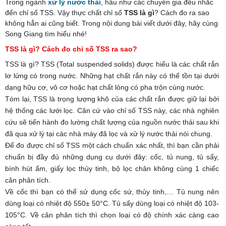
Trong ngành
xử lý nước thải
, hầu như các chuyên gia đều nhắc
đến chỉ số TSS. Vậy thực chất chỉ số
TSS là gì
? Cách đo ra sao
không hẳn ai cũng biết. Trong nội dung bài viết dưới đây, hãy cùng
Song Giang tìm hiểu nhé!
TSS là gì? Cách đo chỉ số TSS ra sao?
TSS là gì? TSS (Total suspended solids) được hiểu là các chất rắn
lơ lửng có trong nước. Những hạt chất rắn này có thể tồn tại dưới
dạng hữu cơ, vô cơ hoặc hạt chất lỏng có pha trộn cùng nước.
Tóm lại, TSS là trọng lượng khô của các chất rắn được giữ lại bởi
hệ thống các lưới lọc. Căn cứ vào chỉ số TSS này, các nhà nghiên
cứu sẽ tiến hành đo lường chất lượng của nguồn nước thải sau khi
đã qua xử lý tại các nhà máy đã lọc và xử lý nước thải nói chung.
Để đo được chỉ số TSS một cách chuẩn xác nhất, thì bạn cần phải
chuẩn bị đầy đủ những dụng cụ dưới đây: cốc, tủ nung, tủ sấy,
bình hút ẩm, giấy lọc thủy tinh, bộ lọc chân không cùng 1 chiếc
cân phân tích.
Về cốc thì bạn có thể sử dụng cốc sứ, thủy tinh,… Tủ nung nên
dùng loại có nhiệt độ 550± 50°C. Tủ sấy dùng loại có nhiệt độ 103-
105°C. Về cân phân tích thì chọn loại có độ chính xác càng cao