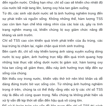
đến nguồn nước. Chẳng hạn như, chỉ số cao sẽ khiến cho nhiệt độ
của nước bề mặt tang lên, lượng oxy hòa tan giảm xuống.
Từ đó, các sinh vật dưới nước sẽ bị ảnh hưởng nghiêm trọng đến
sự phát triển và nguồn sống. Không những thế, hàm lượng TSS
cao còn làm hạn chế khả năng nhìn của các loài cá, gây ra tình
trạng nghẽn mang cá, khiến chúng bị suy giảm chức năng đề
kháng và sinh trưởn.
Chỉ số TSS cao còn khiến quá trình phát triển của ấu trùng, các
loại trứng bị chậm lại, ngăn chặn quá trình sinh trưởng.
Bên cạnh đó, chỉ số này khiến lượng ánh sáng xuyên xuống dòng
nước bị suy giảm, ảnh hưởng trực tiếp đến quá trình quang hợp
những loài thực vật sống dưới nước bị giảm sút, hàm lượng oxy
hòa tan cũng sẽ giảm theo, điều này ảnh hưởng trực tiếp đến sự
sống của chúng.
Bởi thiếu oxy trong nước, khiến việc thở trở nên khó khăn và dễ
dàng đứng trước bờ vực sống còn. Từ những ảnh hưởng nghiệm
trọng ở trên, chúng ta có thể thấy rằng việc xử lý các chỉ số TSS
này là điều vô cùng quan trọng. Nếu chúng ta không phát hiện và
xử lý vấn đề kịp thời sẽ dẫn đến hậu quả vô cùng lớn.
Để xử lý hoàn toàn các vấn đề liên quan đến chỉ số TSS thì cách