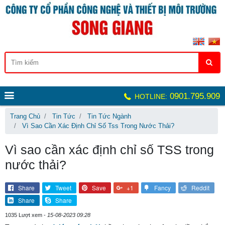
0901.795.909
HOTLINE:
Trang Chủ
Tin Tức
Tin Tức Ngành
Vì Sao Cần Xác Định Chỉ Số Tss Trong Nước Thải?
Vì sao cần xác định chỉ số TSS trong
nước thải?
Share
Tweet
Save
+1
Fancy
Reddit
Share
Share
1035 Lượt xem -
15-08-2023 09:28