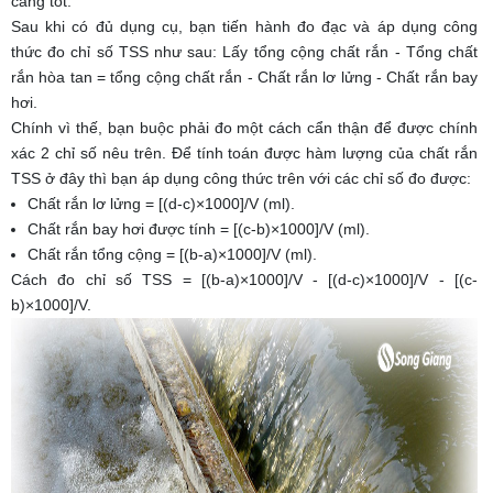
càng tốt.
Sau khi có đủ dụng cụ, bạn tiến hành đo đạc và áp dụng công
thức đo chỉ số TSS như sau: Lấy tổng cộng chất rắn - Tổng chất
rắn hòa tan = tổng cộng chất rắn - Chất rắn lơ lửng - Chất rắn bay
hơi.
Chính vì thế, bạn buộc phải đo một cách cẩn thận để được chính
xác 2 chỉ số nêu trên. Để tính toán được hàm lượng của chất rắn
TSS ở đây thì bạn áp dụng công thức trên với các chỉ số đo được:
Chất rắn lơ lửng = [(d-c)×1000]/V (ml).
Chất rắn bay hơi được tính = [(c-b)×1000]/V (ml).
Chất rắn tổng cộng = [(b-a)×1000]/V (ml).
Cách đo chỉ số TSS = [(b-a)×1000]/V - [(d-c)×1000]/V - [(c-
b)×1000]/V.