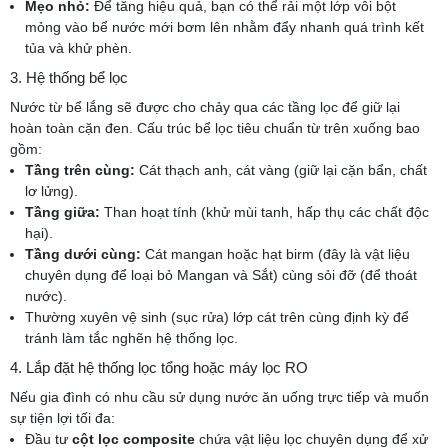
Mẹo nhỏ:
Để tăng hiệu quả, bạn có thể rải một lớp vôi bột
mỏng vào bể nước mới bơm lên nhằm đẩy nhanh quá trình kết
tủa và khử phèn.
3. Hệ thống bể lọc
Nước từ bể lắng sẽ được cho chảy qua các tầng lọc để giữ lại
hoàn toàn cặn đen. Cấu trúc bể lọc tiêu chuẩn từ trên xuống bao
gồm:
Tầng trên cùng:
Cát thạch anh, cát vàng (giữ lại cặn bẩn, chất
lơ lửng).
Tầng giữa:
Than hoạt tính (khử mùi tanh, hấp thụ các chất độc
hại).
Tầng dưới cùng:
Cát mangan hoặc hạt birm (đây là vật liệu
chuyên dụng để loại bỏ Mangan và Sắt) cùng sỏi đỡ (để thoát
nước).
Thường xuyên vệ sinh (sục rửa) lớp cát trên cùng định kỳ để
tránh làm tắc nghẽn hệ thống lọc.
4. Lắp đặt hệ thống lọc tổng hoặc máy lọc RO
Nếu gia đình có nhu cầu sử dụng nước ăn uống trực tiếp và muốn
sự tiện lợi tối đa:
Đầu tư
cột lọc composite
chứa vật liệu lọc chuyên dụng để xử