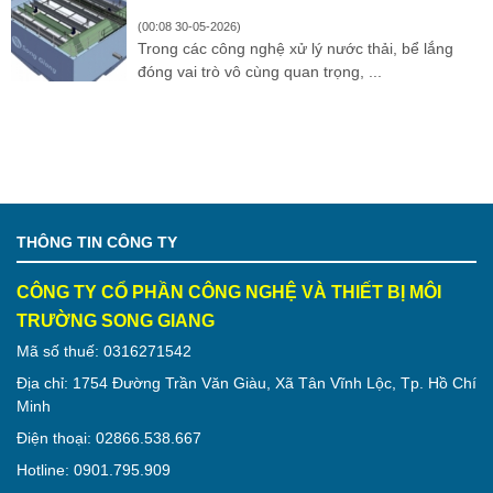
(00:08 30-05-2026)
Trong các công nghệ xử lý nước thải, bể lắng
đóng vai trò vô cùng quan trọng, ...
THÔNG TIN CÔNG TY
CÔNG TY CỔ PHẦN CÔNG NGHỆ VÀ THIẾT BỊ MÔI
TRƯỜNG SONG GIANG
Mã số thuế: 0316271542
Địa chỉ: 1754 Đường Trần Văn Giàu, Xã Tân Vĩnh Lộc, Tp. Hồ Chí
Minh
Điện thoại: 02866.538.667
Hotline: 0901.795.909