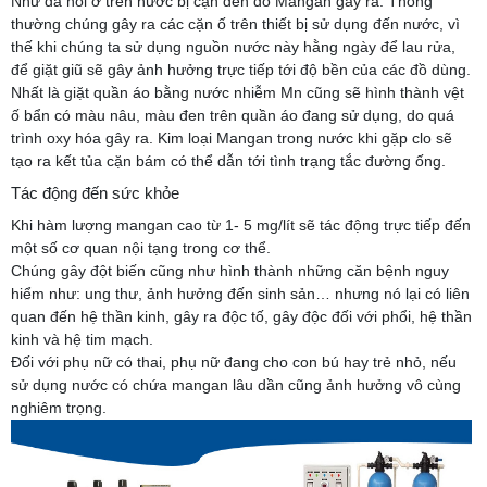
Như đã nói ở trên nước bị cặn đen do Mangan gây ra. Thông
thường chúng gây ra các cặn ố trên thiết bị sử dụng đến nước, vì
thế khi chúng ta sử dụng nguồn nước này hằng ngày để lau rửa,
để giặt giũ sẽ gây ảnh hưởng trực tiếp tới độ bền của các đồ dùng.
Nhất là giặt quần áo bằng nước nhiễm Mn cũng sẽ hình thành vệt
ố bẩn có màu nâu, màu đen trên quần áo đang sử dụng, do quá
trình oxy hóa gây ra. Kim loại Mangan trong nước khi gặp clo sẽ
tạo ra kết tủa cặn bám có thể dẫn tới tình trạng tắc đường ống.
Tác động đến sức khỏe
Khi hàm lượng mangan cao từ 1- 5 mg/lít sẽ tác động trực tiếp đến
một số cơ quan nội tạng trong cơ thể.
Chúng gây đột biến cũng như hình thành những căn bệnh nguy
hiểm như: ung thư, ảnh hưởng đến sinh sản… nhưng nó lại có liên
quan đến hệ thần kinh, gây ra độc tố, gây độc đối với phổi, hệ thần
kinh và hệ tim mạch.
Đối với phụ nữ có thai, phụ nữ đang cho con bú hay trẻ nhỏ, nếu
sử dụng nước có chứa mangan lâu dần cũng ảnh hưởng vô cùng
nghiêm trọng.