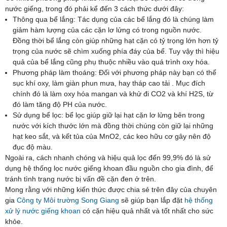
nước giếng, trong đó phải kể đến 3 cách thức dưới đây:
Thông qua bể lắng: Tác dụng của các bể lắng đó là chúng làm
giảm hàm lượng của các cặn lơ lửng có trong nguồn nước.
Đồng thời bể lắng còn giúp những hạt cặn có tỷ trọng lớn hơn tỷ
trọng của nước sẽ chìm xuống phía đáy của bể. Tuy vậy thì hiệu
quả của bể lắng cũng phụ thuộc nhiều vào quá trình oxy hóa.
Phương pháp làm thoáng: Đối với phương pháp này bạn có thể
sục khí oxy, làm giàn phun mưa, hay tháp cao tải . Mục đích
chính đó là làm oxy hóa mangan và khử đi CO2 và khí H2S, từ
đó làm tăng độ PH của nước.
Sử dụng bể lọc: bể lọc giúp giữ lại hạt cặn lơ lửng bên trong
nước với kích thước lớn mà đồng thời chúng còn giữ lại những
hạt keo sắt, và kết tủa của MnO2, các keo hữu cơ gây nên độ
đục độ màu.
Ngoài ra, cách nhanh chóng và hiệu quả lọc đến 99,9% đó là sử
dụng hệ thống lọc nước giếng khoan đầu nguồn cho gia đình, để
tránh tình trạng nước bị vấn đề cặn đen ở trên.
Mong rằng với những kiến thức được chia sẻ trên đây của chuyên
gia
Công ty Môi trường Song Giang
sẽ giúp bạn lắp đặt
hệ thống
xử lý nước giếng khoan
có cặn hiệu quả nhất và tốt nhất cho sức
khỏe.