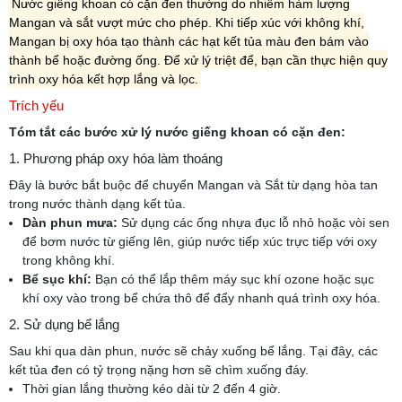
Nước giếng khoan có cặn đen thường do nhiễm hàm lượng
Mangan và sắt vượt mức cho phép. Khi tiếp xúc với không khí,
Mangan bị oxy hóa tạo thành các hạt kết tủa màu đen bám vào
thành bể hoặc đường ống. Để xử lý triệt để, bạn cần thực hiện quy
trình oxy hóa kết hợp lắng và lọc.
Trích yếu
Tóm tắt các bước xử lý nước giếng khoan có cặn đen:
1. Phương pháp oxy hóa làm thoáng
Đây là bước bắt buộc để chuyển Mangan và Sắt từ dạng hòa tan
trong nước thành dạng kết tủa.
Dàn phun mưa:
Sử dụng các ống nhựa đục lỗ nhỏ hoặc vòi sen
để bơm nước từ giếng lên, giúp nước tiếp xúc trực tiếp với oxy
trong không khí.
Bể sục khí:
Bạn có thể lắp thêm máy sục khí ozone hoặc sục
khí oxy vào trong bể chứa thô để đẩy nhanh quá trình oxy hóa.
2. Sử dụng bể lắng
Sau khi qua dàn phun, nước sẽ chảy xuống bể lắng. Tại đây, các
kết tủa đen có tỷ trọng nặng hơn sẽ chìm xuống đáy.
Thời gian lắng thường kéo dài từ 2 đến 4 giờ.