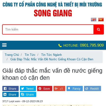
0901.795.909
HOTLINE:
Trang Chủ
Tin Tức
Tin Tức Ngành
Giải Đáp Thắc Mắc Vấn Đề Nước Giếng Khoan Có Cặn Đen
Giải đáp thắc mắc vấn đề nước giếng
khoan có cặn đen
Share
Tweet
Save
+1
Fancy
Reddit
Share
Share
3717 Lượt xem -
09-12-2023 09:23