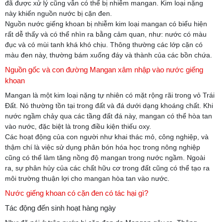
đã được xử lý cũng vẫn có thể bị nhiễm mangan. Kim loại nặng
này khiến nguồn nước bị cặn đen.
Nguồn nước giếng khoan bị nhiễm kim loại mangan có biểu hiện
rất dễ thấy và có thể nhìn ra bằng cảm quan, như: nước có màu
đục và có mùi tanh khá khó chịu. Thông thường các lớp cặn có
màu đen này, thường bám xuống đáy và thành của các bồn chứa.
Nguồn gốc và con đường Mangan xâm nhập vào nước giếng
khoan
Mangan là một kim loại nặng tự nhiên có mặt rộng rãi trong vỏ Trái
Đất. Nó thường tồn tại trong đất và đá dưới dạng khoáng chất. Khi
nước ngầm chảy qua các tầng đất đá này, mangan có thể hòa tan
vào nước, đặc biệt là trong điều kiện thiếu oxy.
Các hoạt động của con người như khai thác mỏ, công nghiệp, và
thậm chí là việc sử dụng phân bón hóa học trong nông nghiệp
cũng có thể làm tăng nồng độ mangan trong nước ngầm. Ngoài
ra, sự phân hủy của các chất hữu cơ trong đất cũng có thể tạo ra
môi trường thuận lợi cho mangan hòa tan vào nước.
Nước giếng khoan có cặn đen có tác hại gì?
Tác động đến sinh hoạt hàng ngày